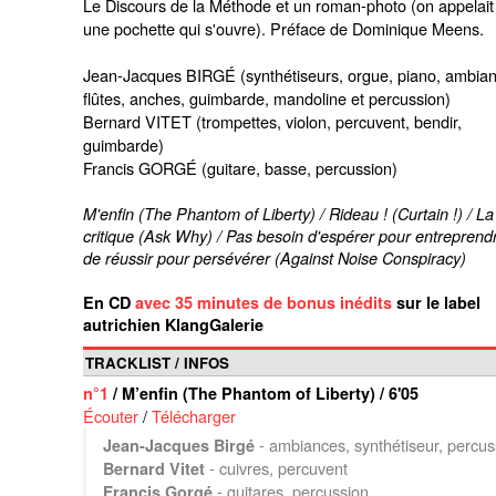
Le Discours de la Méthode et un roman-photo (on appelait
une pochette qui s'ouvre). Préface de Dominique Meens.
Jean-Jacques BIRGÉ (synthétiseurs, orgue, piano, ambian
flûtes, anches, guimbarde, mandoline et percussion)
Bernard VITET (trompettes, violon, percuvent, bendir,
guimbarde)
Francis GORGÉ (guitare, basse, percussion)
M'enfin (The Phantom of Liberty) / Rideau ! (Curtain !) / La
critique (Ask Why) / Pas besoin d'espérer pour entreprendr
de réussir pour persévérer (Against Noise Conspiracy)
En CD
avec 35 minutes de bonus inédits
sur le label
autrichien KlangGalerie
TRACKLIST / INFOS
n°1
/ M’enfin (The Phantom of Liberty) / 6'05
Écouter
/
Télécharger
- ambiances, synthétiseur, percus
Jean-Jacques Birgé
- cuivres, percuvent
Bernard Vitet
- guitares, percussion
Francis Gorgé