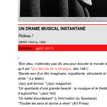
UN DRAME MUSICAL INSTANTANÉ
Rideau !
GRRR 1004 lp, 1980
Réédition :
gg221 (2017)
*
"Bon dieu, n'attendez pas dix ans pour écouter le monde te
(
Le Monde de la Musique
,
déc.1981)
qu'il est."
"Bande-son d'un film imaginaire, inquiétante, stimulante et
(Le Matin)
drôle."
(Jazz magazine)
"Jazz anti-formol."
"Un spectacle d'une grande beauté : la musique et le théât
(Jazz Hot)
d'aujourd'hui."
(L'information du Spectacle)
"Un ballet étourdissant"
(Art Press)
"Trouble les sens et donne à rêver"