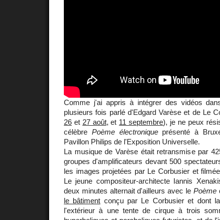
Comme j'ai appris à intégrer des vidéos dan
plusieurs fois parlé d'Edgard Varèse et de Le Co
26
et
27 août
, et
11 septembre
), je ne peux rési
célèbre
Poème électronique
présenté à Bruxe
Pavillon Philips de l'Exposition Universelle.
La musique de Varèse était retransmise par 425
groupes d'amplificateurs devant 500 spectateur
les images projetées par Le Corbusier et filmées
Le jeune compositeur-architecte Iannis Xenak
deux minutes alternait d'ailleurs avec le
Poème
q
le bâtiment
conçu par Le Corbusier et dont la
l'extérieur à une tente de cirque à trois so