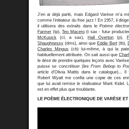
J'en ai déjà parlé, mais Edgard Varèse m'a 
comme l'initiateur du free jazz ! En 1957, il diri
il utilisera des extraits dans le
Poème électro
Farmer
(tp),
Teo Macero
(t sax - futur product
McKusick
(cl, a sax),
Hall Overton
(p),
Shaughnessy
(dms), ainsi que
Eddie Bert
(tb),
Charles Mingus
(cb) lui-même, à qui la pater
habituellement attribuée. On sait aussi que
Charl
le désir de prendre quelques leçons avec Varès
puisse se concrétiser (lire
From Bebop to Poo-
article d'Olivia Mattis dans le catalogue)... 
Robert Wyatt me confia une copie de ces enr
que lui avait remise le réalisateur Mark Kidel. 
est en effet plus que troublante.
LE POÈME ÉLECTRONIQUE DE VARÈSE ET