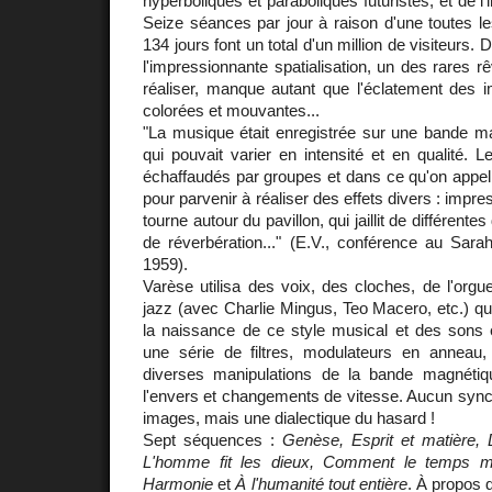
hyperboliques et paraboliques futuristes, et de l'
Seize séances par jour à raison d'une toutes l
134 jours font un total d'un million de visiteurs. 
l'impressionnante spatialisation, un des rares r
réaliser, manque autant que l'éclatement des 
colorées et mouvantes...
"La musique était enregistrée sur une bande ma
qui pouvait varier en intensité et en qualité. L
échaffaudés par groupes et dans ce qu'on appel
pour parvenir à réaliser des effets divers : impr
tourne autour du pavillon, qui jaillit de différent
de réverbération..." (E.V., conférence au Sar
1959).
Varèse utilisa des voix, des cloches, de l'org
jazz (avec Charlie Mingus, Teo Macero, etc.) q
la naissance de ce style musical et des sons é
une série de filtres, modulateurs en anneau, 
diverses manipulations de la bande magnétiq
l'envers et changements de vitesse. Aucun sync
images, mais une dialectique du hasard !
Sept séquences :
Genèse, Esprit et matière, D
L'homme fit les dieux, Comment le temps mod
Harmonie
et
À l'humanité tout entière
. À propos