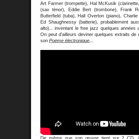
Art Farmer (trompette), Hal McKusik (clarinette
(sax ténor), Eddie Bert (trombone), Frank 
Butterfield (tuba), Hall Overton (piano), Charli
Ed Shaughnessy (batterie), probablement aus
alto)... inventant le free jazz quelques année
On peut d'ailleurs deviner quelques extraits d
son
Poème électronique
...
De même que son œuvre tient sur 2 CD, il 