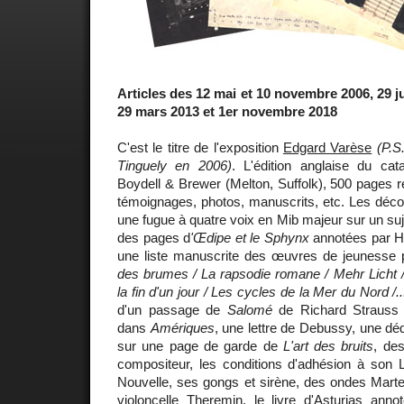
Articles des 12 mai et 10 novembre 2006, 29 ju
29 mars 2013 et 1er novembre 2018
C'est le titre de l'exposition
Edgard Varèse
(P.S
Tinguely en 2006)
. L'édition anglaise du cat
Boydell & Brewer (Melton, Suffolk), 500 pages 
témoignages, photos, manuscrits, etc. Les déco
une fugue à quatre voix en Mib majeur sur un s
des pages d
'Œdipe et le Sphynx
annotées par H
une liste manuscrite des œuvres de jeunesse 
des brumes / La rapsodie romane / Mehr Licht /
la fin d'un jour / Les cycles de la Mer du Nord /..
d'un passage de
Salomé
de Richard Strauss q
dans
Amériques
, une lettre de Debussy, une dé
sur une page de garde de
L'art des bruits
, des
compositeur, les conditions d'adhésion à son 
Nouvelle, ses gongs et sirène, des ondes Marte
violoncelle Theremin, le livre d'
Asturias
annoté