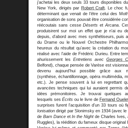
j'achetai les deux seuls 33 tours disponibles 
New York, dirigés par
Robert Craft
. Le choc f
déterminant que venait de l'être celui des Moth
organisation de sons pouvait être considérée c
réécoutais sans cesse
Déserts
et
Arcana
. Ce
produisirent sur moi un effet que je n'ai eu 
depuis, d'abord avec mes synthétiseurs, puis a
du Drame ou le Nouvel Orchestre Philharmo
heureux du résultat qu'avec la création du mod
réalisé avec l'aide de Frédéric Durieu. Entre tem
ahurissement les
Entretiens avec
Georges C
Belfond), chaque pensée de Varèse est visionnair
devenu aujourd'hui possible grâce aux no
(synthèse, échantillonnage, opéra multimédia, m
etc.). Je pense souvent à lui en regrettant qu
avancées techniques qui lui auraient permis d
idées prémonitoires. Je trouvai quelques 
lesquels ses
Écrits
ou le livre de
Fernand Ouelet
surprises furent l'acquisition d'un 33 tours où f
Ionisation
dirigé par Slonimsky en 1934 (avec le
de
Barn Dance
et
In the Night
de Charles Ives, 
Ruggles), la réédition du fameux disque origina
Varèse lui-même et commenté par Zappa (
Id