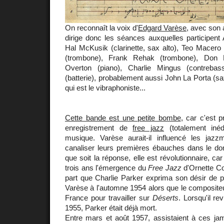
On reconnaît la voix d'
Edgard Varèse
, avec son 
dirige donc les séances auxquelles participent 
Hal McKusik (clarinette, sax alto), Teo Macero 
(trombone), Frank Rehak (trombone), Don But
Overton (piano), Charlie Mingus (contreba
(batterie), probablement aussi John La Porta (sa
qui est le vibraphoniste...
Cette bande est une petite bombe
, car c'est 
enregistrement de
free jazz
(totalement inédi
musique. Varèse aurait-il influencé les jazz
canaliser leurs premières ébauches dans le do
que soit la réponse, elle est révolutionnaire, ca
trois ans l'émergence du
Free Jazz
d'Ornette Co
part que Charlie Parker exprima son désir de 
Varèse à l'automne 1954 alors que le compositeur
France pour travailler sur
Déserts
. Lorsqu'il r
1955, Parker était déjà mort.
Entre mars et août 1957, assistaient à ces ja