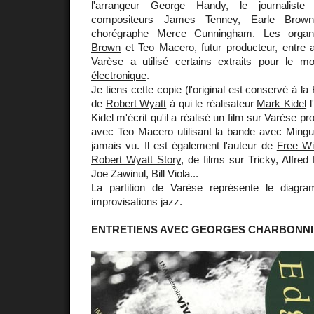
l'arrangeur George Handy, le journaliste
compositeurs James Tenney, Earle Brow
chorégraphe Merce Cunningham. Les organi
Brown
et Teo Macero, futur producteur, entre 
Varèse a utilisé certains extraits pour le
électronique
.
Je tiens cette copie (l'original est conservé à l
de
Robert Wyatt
à qui le réalisateur
Mark Kidel
l
Kidel m'écrit qu'il a réalisé un film sur Varèse p
avec Teo Macero utilisant la bande avec Mingus
jamais vu. Il est également l'auteur de
Free Wi
Robert Wyatt Story
, de films sur Tricky, Alfre
Joe Zawinul, Bill Viola...
La partition de Varèse représente le diag
improvisations jazz.
ENTRETIENS AVEC GEORGES CHARBONN