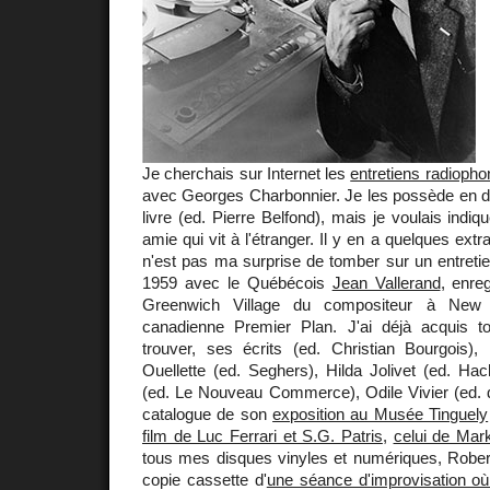
Je cherchais sur Internet les
entretiens radiopho
avec Georges Charbonnier. Je les possède en di
livre (ed. Pierre Belfond), mais je voulais indiq
amie qui vit à l'étranger. Il y en a quelques extrai
n'est pas ma surprise de tomber sur un entretie
1959 avec le Québécois
Jean Vallerand
, enre
Greenwich Village du compositeur à New 
canadienne Premier Plan. J'ai déjà acquis t
trouver, ses écrits (ed. Christian Bourgois),
Ouellette (ed. Seghers), Hilda Jolivet (ed. Hach
(ed. Le Nouveau Commerce), Odile Vivier (ed. d
catalogue de son
exposition au Musée Tinguely
film de Luc Ferrari et S.G. Patris
,
celui de Mark
tous mes disques vinyles et numériques, Robe
copie cassette d'
une séance d'improvisation où