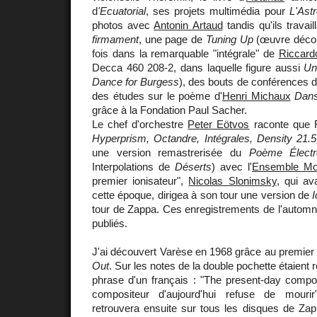
d
'Ecuatorial
, ses projets multimédia pour
L'Ast
photos avec
Antonin Artaud
tandis qu'ils travail
firmament
, une page de
Tuning Up
(œuvre décou
fois dans la remarquable "intégrale" de
Riccardo
Decca 460 208-2, dans laquelle figure aussi
Un
Dance for Burgess
), des bouts de conférences 
des études sur le poème d'
Henri Michaux
Dans
grâce à la Fondation Paul Sacher.
Le chef d'orchestre
Peter Eötvos
raconte que F
Hyperprism, Octandre, Intégrales, Density 21.5,
une version remastrerisée du
Poème Électr
Interpolations de
Déserts
) avec l'
Ensemble Mo
premier ionisateur",
Nicolas Slonimsky
, qui av
cette époque, dirigea à son tour une version de
I
tour de Zappa. Ces enregistrements de l'automn
publiés.
J'ai découvert Varèse en 1968 grâce au premie
Out
. Sur les notes de la double pochette étaient r
phrase d'un français : "The present-day compos
compositeur d'aujourd'hui refuse de mouri
retrouvera ensuite sur tous les disques de Zap