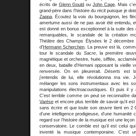
écrits de
Glenn Gould
ou
John Cage
. Mais c'
grand-père dans l'histoire du récit puisque je do
Zappa
. Écoutez la voix du bourguignon, les flè
amertume aussi de ne pas avoir été entendu, et l
est donné en bonus exceptionnel à la suite des 
remarquables, le scandale de la création m
Théâtre des Champs Élysées le 2 décembre 1
d'
Hermann Scherchen
. La preuve est là, comm
tour le scandale du
Sacre
, la première œuv
magnétique et orchestre, huée, sifflée, acclamée
en deux, bataille d'Hernani opposant la vieille 
renversée. On en pleurerait.
Déserts
est la
j'entendis de lui, elle révolutionna ma vie
mélanger les sons instrumentaux avec les so
manipulations électroacoustiques. Et puis il y
C'est terrible comme on peut se reconnaître d
Varèse
et encore plus terrible de savoir qu'il es
sans écrire et que toute son œuvre tient en 2
d'une intelligence prodigieuse, d'une humanité c
regard sur l'histoire de la musique est une leço
conservatoire. Le comble est qu'il est celui qui 
inventé la musique contemporaine. C'est 