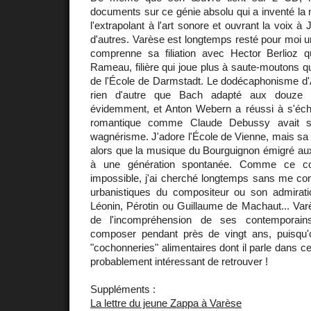
documents sur ce génie absolu qui a inventé la
l'extrapolant à l'art sonore et ouvrant la voix 
d'autres. Varèse est longtemps resté pour moi 
comprenne sa filiation avec Hector Berlioz 
Rameau, filière qui joue plus à saute-moutons q
de l'École de Darmstadt. Le dodécaphonisme d'
rien d'autre que Bach adapté aux douze 
évidemment, et Anton Webern a réussi à s'éc
romantique comme Claude Debussy avait su
wagnérisme. J'adore l'École de Vienne, mais sa g
alors que la musique du Bourguignon émigré au
à une génération spontanée. Comme ce co
impossible, j'ai cherché longtemps sans me con
urbanistiques du compositeur ou son admirati
Léonin, Pérotin ou Guillaume de Machaut... Varès
de l'incompréhension de ses contemporai
composer pendant près de vingt ans, puisqu
"cochonneries" alimentaires dont il parle dans cet 
probablement intéressant de retrouver !
Suppléments :
La lettre du jeune Zappa à Varèse