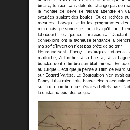
binaire, tension sans détente, change pas de mai
la montée de sève se faisant attendre en vai
saturées suaient des boules,
Quies
retirées au
mesures. Lorsque je lis les programmes des f
reconnais personne je me dis qu'il faut bie
fabriquent les jeunes musiciens. D'auta
connexions ont la fâcheuse tendance à prendre 
ma soif d'invention n'est pas prête de se tarir.
Heureusement
Fanny Lasfargues
attaqua s
mailloche, à l'archet, à la brosse, à la bag
boucles dont le timbre semblait minéral. En écou
au
Cirque Électrique
je pense au film de
Mark Ki
sur
Edgard Varèse
. Le Bourguigon n'en avait q
Fanny lui auraient plu, basse électroacoustiqu
sur une ribambelle de pédales d'effets avec l'ar
le cristal au bout des doigts.