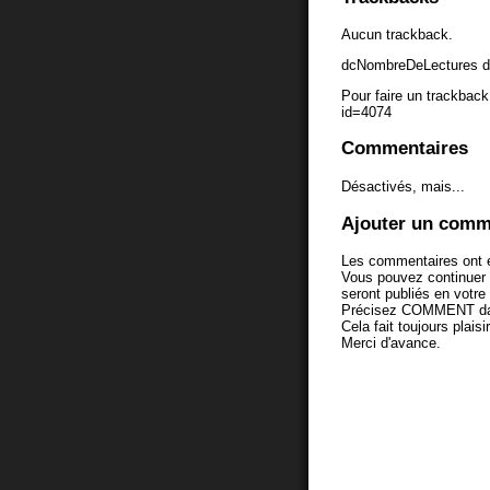
Aucun trackback.
dcNombreDeLectures d
Pour faire un trackback 
id=4074
Commentaires
Désactivés, mais...
Ajouter un comm
Les commentaires ont é
Vous pouvez continuer
seront publiés en votr
Précisez COMMENT dans 
Cela fait toujours plaisi
Merci d'avance.