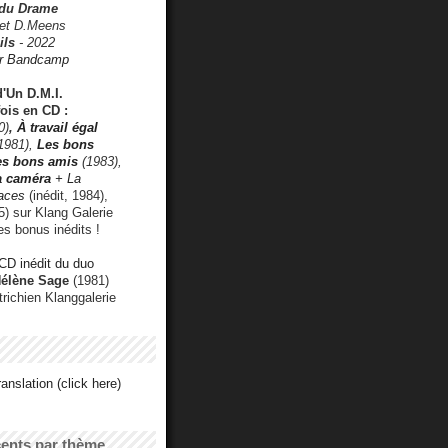
 du Drame
 et D.Meens
ils
- 2022
r Bandcamp
d'Un D.M.I.
fois en CD :
0)
,
À travail égal
1981),
Les bons
les bons amis
(1983),
a caméra
+ La
faces
(inédit, 1984),
) sur Klang Galerie
es bonus inédits !
CD inédit du duo
Hélène Sage
(1981)
utrichien Klanggalerie
anslation (click here)
cents par thème