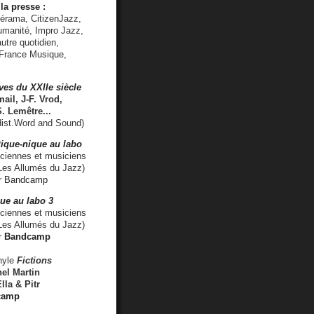
la presse :
lérama, CitizenJazz,
umanité, Impro Jazz,
utre quotidien,
 France Musique,
ves du XXIIe siècle
ail, J-F. Vrod,
S. Lemêtre
...
ist.Word and Sound)
ique-nique au labo
iennes et musiciens
es Allumés du Jazz)
r
Bandcamp
ue au labo 3
ciennes et musiciens
Les Allumés du Jazz)
r
Bandcamp
nyle
Fictions
el Martin
lla & Pitr
camp