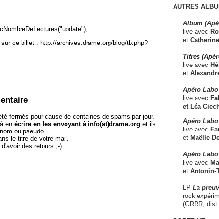
AUTRES ALBU
Album (Apé
cNombreDeLectures("update");
live avec
Ro
et
Catherine
sur ce billet : http://archives.drame.org/blog/tb.php?
Titres (Apé
live avec
Hé
et
Alexandr
Apéro Labo
live avec
Fab
entaire
et
Léa Ciech
té fermés pour cause de centaines de spams par jour.
Apéro Labo 
 à en
écrire en les envoyant à info(at)drame.org
et ils
live avec
Fa
e nom ou pseudo.
et
Maëlle D
le titre de votre mail.
r d'avoir des retours ;-)
Apéro Labo
live avec
Ma
et
Antonin-T
LP
La preu
rock expérim
(GRRR, dist