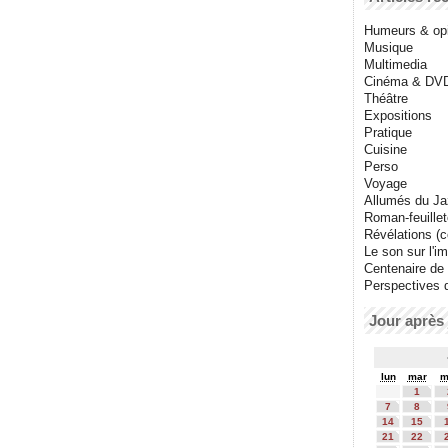
Humeurs & op
Musique
Multimedia
Cinéma & DV
Théâtre
Expositions
Pratique
Cuisine
Perso
Voyage
Allumés du J
Roman-feuille
Révélations (co
Le son sur l'i
Centenaire de
Perspectives 
Jour après 
lun
mar
m
1
7
8
14
15
21
22