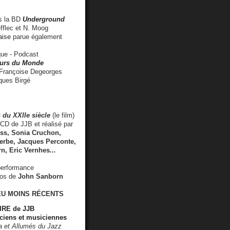
 la BD
Underground
fflec et N. Moog
aise
parue également
e - Podcast
rs du Monde
rançoise Degeorges
ues Birgé
 du XXIIe siècle
(le film)
CD de JJB et réalisé par
s, Sonia Cruchon,
rbe, Jacques Perconte,
rn
,
Eric Vernhes
...
performance
éos de
John Sanborn
EU MOINS RÉCENTS
RE de JJB
ciens et musiciennes
ra et Allumés du Jazz