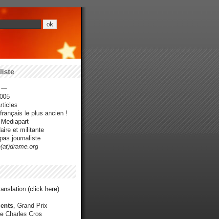
iste
---
005
ticles
rançais le plus ancien !
r Mediapart
ire et militante
pas journaliste
e(at)drame.org
anslation (click here)
ents
, Grand Prix
e Charles Cros