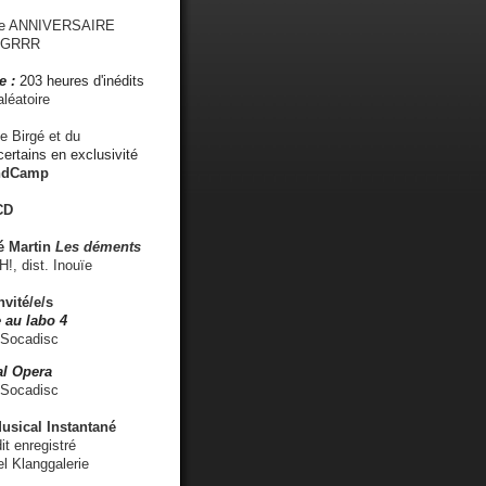
me ANNIVERSAIRE
s GRRR
e :
203 heures d'inédits
léatoire
e Birgé et du
ertains en exclusivité
ndCamp
CD
é
Martin
Les déments
 dist. Inouïe
nvité/e/s
 au labo 4
 Socadisc
l Opera
 Socadisc
sical Instantané
dit enregistré
el Klanggalerie