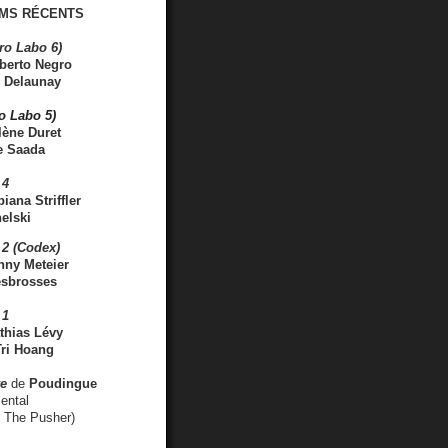
MS RÉCENTS
ro Labo 6)
berto Negro
 Delaunay
ro Labo 5)
lène Duret
e Saada
 4
iana Striffler
elski
2 (Codex)
nny Meteier
esbrosses
 1
thias Lévy
ri Hoang
ve
de
Poudingue
ental
. The Pusher)