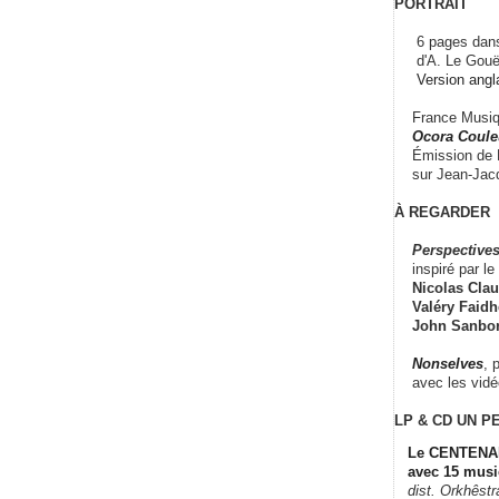
PORTRAIT
6 pages dans
d'A. Le Gouë
Version angl
France Musiqu
Ocora Couleu
Émission de F
sur Jean-Jacq
À REGARDER
Perspectives
inspiré par le 
Nicolas Claus
Valéry Faidhe
John Sanbo
Nonselves
, 
avec les vid
LP & CD
UN P
Le CENTENAI
avec 15 musi
dist. Orkhêst