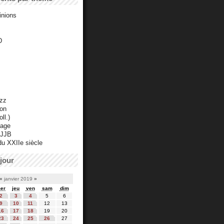
inions
D
azz
ton
ll.)
mage
 JJB
du XXIIe siècle
jour
«
janvier 2019
»
er
jeu
ven
sam
dim
2
3
4
5
6
9
10
11
12
13
16
17
18
19
20
23
24
25
26
27