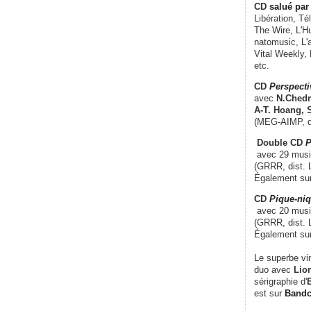
CD
salué par 
Libération, Té
The Wire, L'H
natomusic, L'a
Vital Weekly,
etc.
CD
Perspecti
avec
N.Chedm
A-T. Hoang, 
(MEG-AIMP, d
Double CD
P
avec 29 music
(GRRR, dist. L
Également su
CD
Pique-niq
avec 20 musi
(GRRR, dist. 
Également su
Le superbe vi
duo avec
Lion
sérigraphie d'
E
est sur
Band