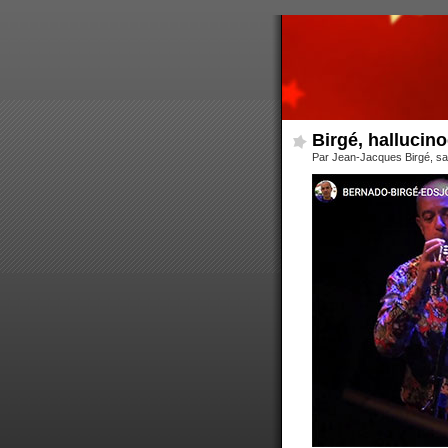
Birgé, halluci
Par Jean-Jacques Birgé, sa