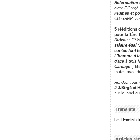
Reformation
avec F.Gorgé
Plumes et po
CD GRRR,
su
5 rééditions 
pour la 1ère 
Rideau !
(198
salaire égal
(
contes font 
L'homme à l
glace à trois 
Carnage
(1985
toutes avec d
Rendez-vous
J-J.Birgé et 
sur le label a
Translate
Fast English tr
Articles ré