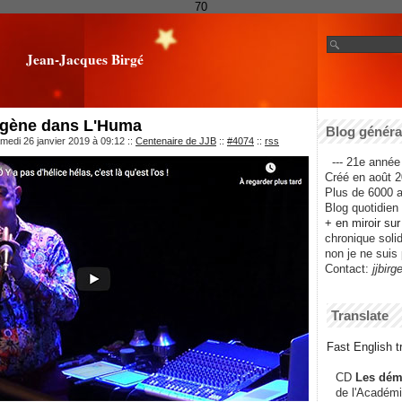
70
Jean-Jacques Birgé
nogène dans L'Huma
Blog général
medi 26 janvier 2019 à 09:12
::
Centenaire de JJB
::
#4074
::
rss
--- 21e année 
Créé en août 2
Plus de 6000 ar
Blog quotidien f
+ en miroir su
chronique solida
non je ne suis 
Contact:
jjbirg
Translate
Fast English tr
CD
Les dém
de l'Académi