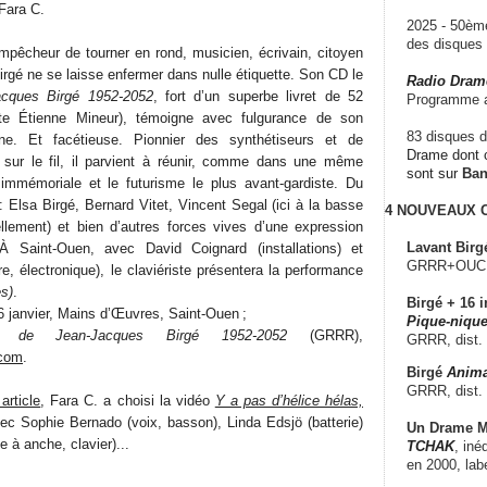
Fara C.
2025 - 50è
des disque
empêcheur de tourner en rond, musicien, écrivain, citoyen
rgé ne se laisse enfermer dans nulle étiquette. Son CD le
Radio Dram
acques Birgé 1952-2052
, fort d’un superbe livret de 52
Programme a
ste Étienne Mineur), témoigne avec fulgurance de son
83 disques d
gène. Et facétieuse. Pionnier des synthétiseurs et de
Drame dont c
ur sur le fil, il parvient à réunir, comme dans une même
sont sur
Ba
immémoriale et le futurisme le plus avant-gardiste. Du
Elsa Birgé, Bernard Vitet, Vincent Segal (ici à la basse
4 NOUVEAUX
ellement) et bien d’autres forces vives d’une expression
Lavant Birg
 À Saint-Ouen, avec David Coignard (installations) et
GRRR+OUCH!,
re, électronique), le claviériste présentera la performance
s)
.
Birgé + 16 i
6 janvier, Mains d’Œuvres, Saint-Ouen ;
Pique-nique
re de Jean-Jacques Birgé 1952-2052
(GRRR),
GRRR, dist.
.com
.
Birgé
Anima
GRRR, dist.
article
, Fara C. a choisi la vidéo
Y a pas d’hélice hélas,
c Sophie Bernado (voix, basson), Linda Edsjö (batterie)
Un Drame Mu
 à anche, clavier)...
TCHAK
, iné
en 2000, lab