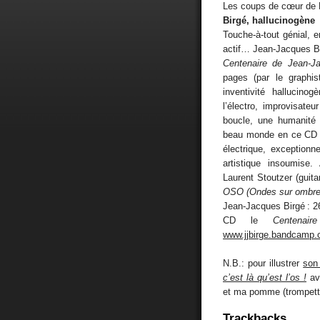
Les coups de cœur de 
Birgé, hallucinogène
Touche-à-tout génial, 
actif… Jean-Jacques Bi
Centenaire de Jean-J
pages (par le graphi
inventivité hallucino
l’électro, improvisate
boucle, une humanité 
beau monde en ce CD : 
électrique, exceptionn
artistique insoumise.
Laurent Stoutzer (guita
OSO (Ondes sur ombre
Jean-Jacques Birgé : 2
CD le
Centenai
www.jjbirge.bandcamp
N.B.: pour illustrer
son 
c’est là qu’est l’os !
ave
et ma pomme (trompette
Trackbacks