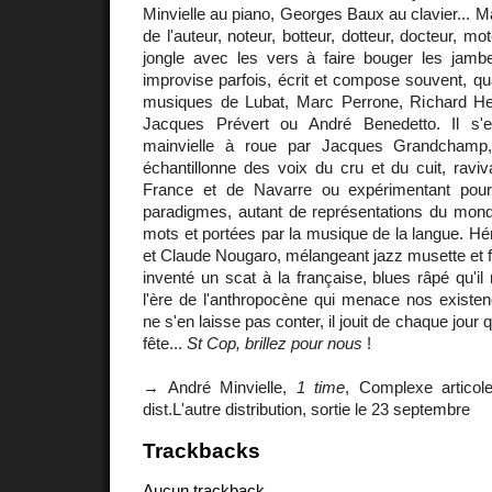
Minvielle au piano, Georges Baux au clavier... Mai
de l'auteur, noteur, botteur, dotteur, docteur, mot
jongle avec les vers à faire bouger les jambes
improvise parfois, écrit et compose souvent, q
musiques de Lubat, Marc Perrone, Richard Her
Jacques Prévert ou André Benedetto. Il s'es
mainvielle à roue par Jacques Grandchamp, 
échantillonne des voix du cru et du cuit, ravi
France et de Navarre ou expérimentant pou
paradigmes, autant de représentations du mond
mots et portées par la musique de la langue. Hér
et Claude Nougaro, mélangeant jazz musette et fu
inventé un scat à la française, blues râpé qu'
l'ère de l'anthropocène qui menace nos existe
ne s'en laisse pas conter, il jouit de chaque jour q
fête...
St Cop, brillez pour nous
!
→ André Minvielle,
1 time
, Complexe articole 
dist.L'autre distribution, sortie le 23 septembre
Trackbacks
Aucun trackback.