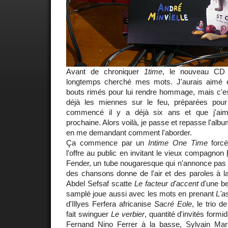
Avant de chroniquer
1time
, le nouveau CD 
longtemps cherché mes mots. J'aurais aimé 
bouts rimés pour lui rendre hommage, mais c'est 
déjà les miennes sur le feu, préparées pour
commencé il y a déjà six ans et que j'aime
prochaine. Alors voilà, je passe et repasse l'albu
en me demandant comment l'aborder.
Ça commence par un
Intime One Time
forcé
l'offre au public en invitant le vieux compagnon
Fender, un tube nougaresque qui n'annonce pas la
des chansons donne de l'air et des paroles à l
Abdel Sefsaf scatte
Le facteur d'accent
d'une bel
samplé joue aussi avec les mots en prenant
L'a
d'Illyes Ferfera africanise
Sacré Eole
, le trio d
fait swinguer
Le verbier
, quantité d'invités form
Fernand Nino Ferrer à la basse, Sylvain Marc 