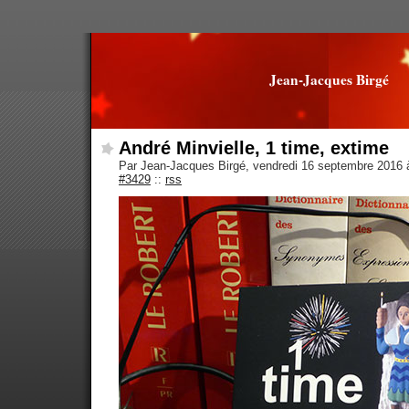
Jean-Jacques Birgé
André Minvielle, 1 time, extime
Par Jean-Jacques Birgé, vendredi 16 septembre 2016
#3429
::
rss