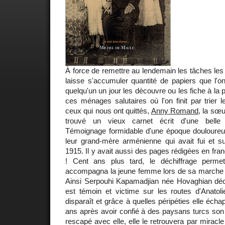
À force de remettre au lendemain les tâches les
laisse s'accumuler quantité de papiers que l'o
quelqu'un un jour les découvre ou les fiche à la p
ces ménages salutaires où l'on finit par trier l
ceux qui nous ont quittés,
Anny Romand
, la sœu
trouvé un vieux carnet écrit d'une belle éc
Témoignage formidable d'une époque douloureuse
leur grand-mère arménienne qui avait fui et 
1915. Il y avait aussi des pages rédigées en fran
! Cent ans plus tard, le déchiffrage perme
accompagna la jeune femme lors de sa marche 
Ainsi Serpouhi Kapamadjian née Hovaghian décri
est témoin et victime sur les routes d'Anatol
disparaît et grâce à quelles péripéties elle éch
ans après avoir confié à des paysans turcs son f
rescapé avec elle, elle le retrouvera par miracl