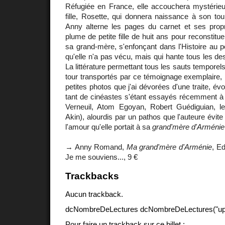
Réfugiée en France, elle accouchera mystérie
fille, Rosette, qui donnera naissance à son to
Anny alterne les pages du carnet et ses pro
plume de petite fille de huit ans pour reconstitue
sa grand-mère, s'enfonçant dans l'Histoire au po
qu'elle n'a pas vécu, mais qui hante tous les d
La littérature permettant tous les sauts tempore
tour transportés par ce témoignage exemplaire, 
petites photos que j'ai dévorées d'une traite, év
tant de cinéastes s'étant essayés récemment à 
Verneuil, Atom Egoyan, Robert Guédiguian, les
Akin), alourdis par un pathos que l'auteure évit
l'amour qu'elle portait à sa
grand'mère d'Arménie
→ Anny Romand,
Ma grand'mère d'Arménie
, Ed
Je me souviens..., 9 €
Trackbacks
Aucun trackback.
dcNombreDeLectures dcNombreDeLectures("upd
Pour faire un trackback sur ce billet :