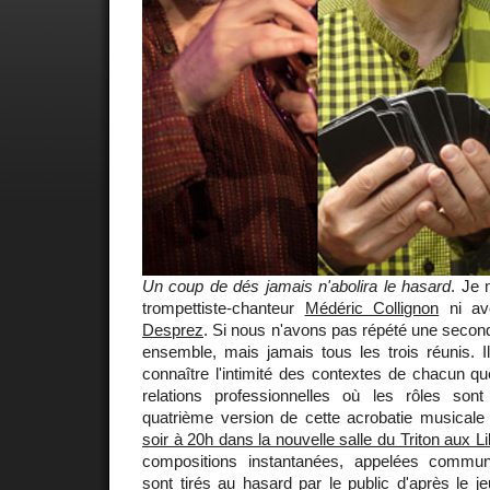
Un coup de dés jamais n'abolira le hasard
. Je 
trompettiste-chanteur
Médéric Collignon
ni ave
Desprez
. Si nous n'avons pas répété une seco
ensemble, mais jamais tous les trois réunis. I
connaître l'intimité des contextes de chacun q
relations professionnelles où les rôles son
quatrième version de cette acrobatie musicale
soir à 20h dans la nouvelle salle du Triton aux Li
compositions instantanées, appelées commun
sont tirés au hasard par le public d'après le j