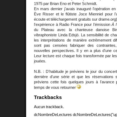
1975 par Brian Eno et Peter Schmidt.
En mars dernier j'avais inauguré l'opération en 
Ève Risser et le flûtiste Joce Mienniel pour 
écoute et téléchargement gratuits sur drame.org).
l'expérience à Radio France pour l'émission
À l
du Plateau avec la chanteuse danoise Birg
vibraphoniste Linda Edsjö. La sensibilité de c
les interprétations de manière extrêmement dif
sont pas censées fabriquer des contraintes
nouvelles perspectives. Il y en a plus d'une c
Leur lecture est chaque fois transformée par l
jouées.
N.B. : D'habitude je préviens le jour du conce
dernière d'une série et que les réservations 
préviens cette fois quelques jours à l'avance
temps de vous retourner
Trackbacks
Aucun trackback.
dcNombreDeLectures dcNombreDeLectures("upd