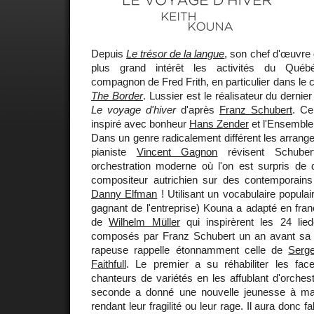
Depuis
Le trésor de la langue
, son chef d'œuvre 
plus grand intérêt les activités du Qué
compagnon de Fred Frith, en particulier dans le 
The Border
. Lussier est le réalisateur du derni
Le voyage d'hiver
d'après
Franz Schubert
. C
inspiré avec bonheur
Hans Zender
et l'Ensemble
Dans un genre radicalement différent les arrang
pianiste
Vincent Gagnon
révisent Schuber
orchestration moderne où l'on est surpris de d
compositeur autrichien sur des contempora
Danny Elfman
! Utilisant un vocabulaire populair
gagnant de l'entreprise) Kouna a adapté en fra
de
Wilhelm Müller
qui inspirèrent les 24 lie
composés par Franz Schubert un an avant sa 
rapeuse rappelle étonnamment celle de
Serg
Faithfull
. Le premier a su réhabiliter les fa
chanteurs de variétés en les affublant d'orchestr
seconde a donné une nouvelle jeunesse à mai
rendant leur fragilité ou leur rage. Il aura donc fa