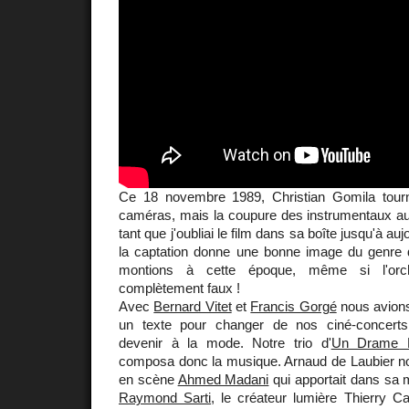
Ce 18 novembre 1989, Christian Gomila tourn
caméras, mais la coupure des instrumentaux a
tant que j'oubliai le film dans sa boîte jusqu'à a
la captation donne une bonne image du genre
montions à cette époque, même si l'orches
complètement faux !
Avec
Bernard Vitet
et
Francis Gorgé
nous avion
un texte pour changer de nos ciné-concert
devenir à la mode. Notre trio d'
Un Drame M
composa donc la musique. Arnaud de Laubier no
en scène
Ahmed Madani
qui apportait dans sa 
Raymond Sarti
, le créateur lumière Thierry C