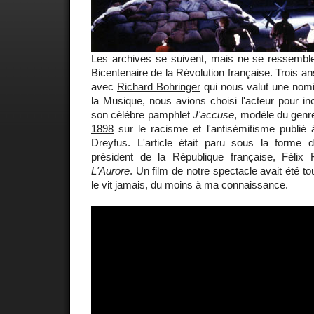
Les archives se suivent, mais ne se ressemblen
Bicentenaire de la Révolution française. Trois 
avec
Richard Bohringer
qui nous valut une nomi
la Musique, nous avions choisi l'acteur pour i
son célèbre pamphlet
J'accuse
, modèle du genr
1898
sur le racisme et l'antisémitisme publié à 
Dreyfus. L'article était paru sous la forme d
président de la République française, Félix 
L'Aurore
. Un film de notre spectacle avait été 
le vit jamais, du moins à ma connaissance.