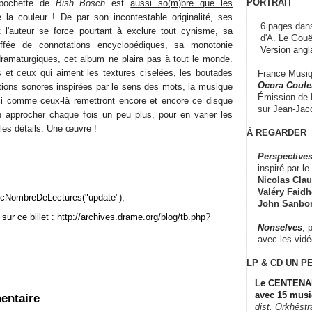
PORTRAIT
 pochette de
Bish Bosch
est
aussi so(m)bre que les
e la couleur ! De par son incontestable originalité, ses
6 pages dans
 l'auteur se force pourtant à exclure tout cynisme, sa
d'A. Le Gouë
uffée de connotations encyclopédiques, sa monotonie
Version angl
dramaturgiques, cet album ne plaira pas à tout le monde.
s et ceux qui aiment les textures ciselées, les boutades
France Musiqu
Ocora Couleu
itions sonores inspirées par le sens des mots, la musique
Émission de F
-ci comme ceux-là remettront encore et encore ce disque
sur Jean-Jacq
en approcher chaque fois un peu plus, pour en varier les
 les détails. Une œuvre !
À REGARDER
Perspectives
inspiré par le 
Nicolas Claus
Valéry Faidhe
cNombreDeLectures("update");
John Sanbo
sur ce billet : http://archives.drame.org/blog/tb.php?
Nonselves
, 
avec les vid
LP & CD
UN P
Le CENTENAI
avec 15 musi
entaire
dist. Orkhêst