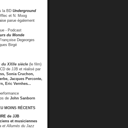
 la BD
Underground
fflec et N. Moog
aise
parue également
e - Podcast
rs du Monde
rançoise Degeorges
ues Birgé
 du XXIIe siècle
(le film)
CD de JJB et réalisé par
s, Sonia Cruchon,
rbe, Jacques Perconte,
rn
,
Eric Vernhes
...
performance
éos de
John Sanborn
EU MOINS RÉCENTS
RE de JJB
ciens et musiciennes
ra et Allumés du Jazz