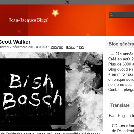
70
Jean-Jacques Birgé
Scott Walker
Blog général
endredi 7 décembre 2012 à 00:03
::
Musique
::
#2466
::
rss
--- 21e année 
Créé en août 2
Plus de 6000 ar
Blog quotidien f
+ en miroir su
chronique solida
non je ne suis 
Contact:
jjbirg
Translate
Fast English tr
CD
Les dém
de l'Académi