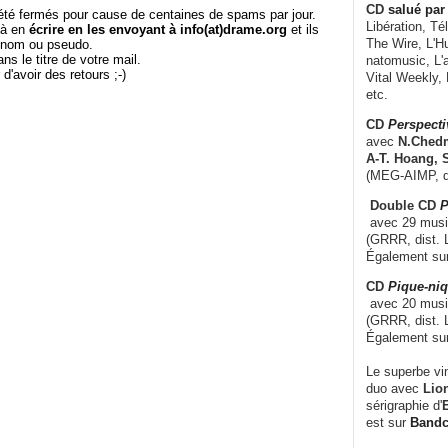
CD
salué par 
té fermés pour cause de centaines de spams par jour.
Libération, Té
 à en
écrire en les envoyant à info(at)drame.org
et ils
The Wire, L'H
e nom ou pseudo.
le titre de votre mail.
natomusic, L'a
r d'avoir des retours ;-)
Vital Weekly,
etc.
CD
Perspecti
avec
N.Chedm
A-T. Hoang, 
(MEG-AIMP, d
Double CD
P
avec 29 music
(GRRR, dist. L
Également su
CD
Pique-niq
avec 20 musi
(GRRR, dist. 
Également su
Le superbe vi
duo avec
Lion
sérigraphie d'
E
est sur
Band