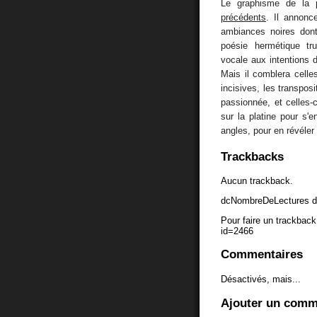
Le graphisme de la
précédents
. Il annonc
ambiances noires dont
poésie hermétique tr
vocale aux intentions 
Mais il comblera celle
incisives, les transpos
passionnée, et celles
sur la platine pour s'
angles, pour en révéler
Trackbacks
Aucun trackback.
dcNombreDeLectures d
Pour faire un trackback 
id=2466
Commentaires
Désactivés, mais...
Ajouter un comm