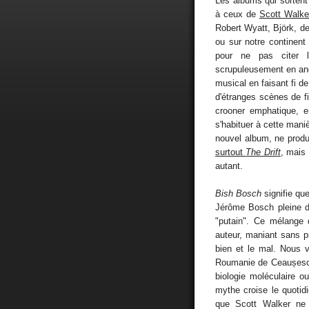
Les albums qui sortent d
à ceux de
Scott Walke
Robert Wyatt, Björk, d
ou sur notre continent 
pour ne pas citer l
scrupuleusement en ang
musical en faisant fi d
d'étranges scènes de fi
crooner emphatique, e
s'habituer à cette mani
nouvel album, ne produ
surtout
The Drift
, mais 
autant.
Bish Bosch
signifie que
Jérôme Bosch pleine de
"putain". Ce mélange 
auteur, maniant sans pré
bien et le mal. Nous 
Roumanie de Ceaușescu
biologie moléculaire o
mythe croise le quotid
que Scott Walker ne 