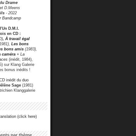
 du Drame
 et D.Meens
ils
- 2022
r Bandcamp
d'Un D.M.I.
fois en CD :
0)
,
À travail égal
1981),
Les bons
les bons amis
(1983),
a caméra
+ La
faces
(inédit, 1984),
) sur Klang Galerie
es bonus inédits !
CD inédit du duo
Hélène Sage
(1981)
utrichien Klanggalerie
anslation (click here)
cents par thème