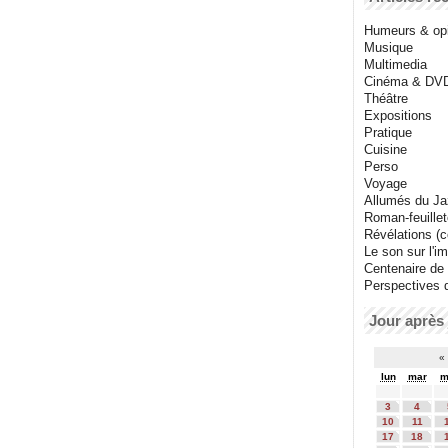
Humeurs & op
Musique
Multimedia
Cinéma & DV
Théâtre
Expositions
Pratique
Cuisine
Perso
Voyage
Allumés du J
Roman-feuille
Révélations (co
Le son sur l'i
Centenaire de
Perspectives 
Jour après 
«
lun
mar
m
3
4
10
11
17
18