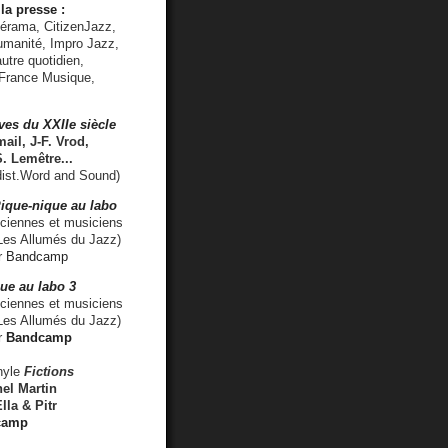
la presse :
lérama, CitizenJazz,
umanité, Impro Jazz,
utre quotidien,
 France Musique,
ves du XXIIe siècle
ail, J-F. Vrod,
S. Lemêtre
...
ist.Word and Sound)
ique-nique au labo
iennes et musiciens
es Allumés du Jazz)
r
Bandcamp
ue au labo 3
ciennes et musiciens
Les Allumés du Jazz)
r
Bandcamp
nyle
Fictions
el Martin
lla & Pitr
camp