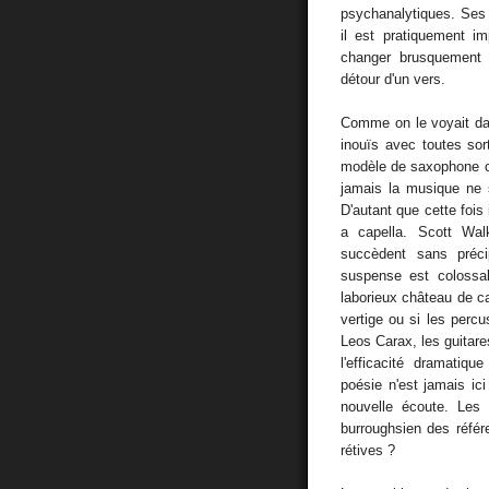
psychanalytiques. Ses
il est pratiquement im
changer brusquement 
détour d'un vers.
Comme on le voyait d
inouïs avec toutes so
modèle de saxophone co
jamais la musique ne s
D'autant que cette fois 
a capella. Scott Wal
succèdent sans préci
suspense est colossal
laborieux château de car
vertige ou si les perc
Leos Carax, les guitare
l'efficacité dramatiqu
poésie n'est jamais ici
nouvelle écoute. Les 
burroughsien des référ
rétives ?