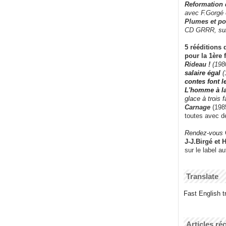
Reformation
avec F.Gorgé
Plumes et po
CD GRRR,
su
5 rééditions 
pour la 1ère 
Rideau !
(198
salaire égal
(
contes font 
L'homme à l
glace à trois 
Carnage
(1985
toutes avec d
Rendez-vous
J-J.Birgé et 
sur le label a
Translate
Fast English tr
Articles ré