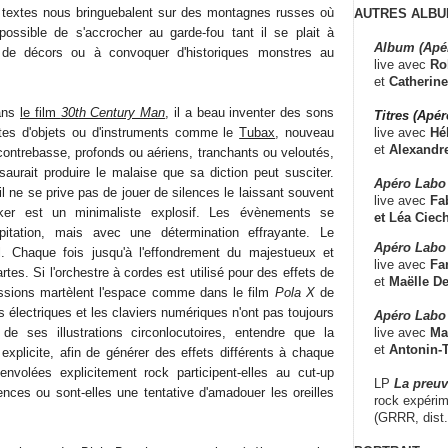
 textes nous bringuebalent sur des montagnes russes où
AUTRES ALBU
possible de s'accrocher au garde-fou tant il se plait à
Album (Apé
de décors ou à convoquer d'historiques monstres au
live avec
Ro
et
Catherine
ans
le film
30th Century Man
, il a beau inventer des sons
Titres (Apé
live avec
Hé
rtes d'objets ou d'instruments comme le
Tubax
, nouveau
et
Alexandr
ntrebasse, profonds ou aériens, tranchants ou veloutés,
aurait produire le malaise que sa diction peut susciter.
Apéro Labo
il ne se prive pas de jouer de silences le laissant souvent
live avec
Fab
ker est un minimaliste explosif. Les évènements se
et
Léa Ciech
pitation, mais avec une détermination effrayante. Le
Apéro Labo 
. Chaque fois jusqu'à l'effondrement du majestueux et
live avec
Fa
tes. Si l'orchestre à cordes est utilisé pour des effets de
et
Maëlle D
ussions martèlent l'espace comme dans le film
Pola X
de
s électriques et les claviers numériques n'ont pas toujours
Apéro Labo
live avec
Ma
e de ses illustrations circonlocutoires, entendre que la
et
Antonin-T
 explicite, afin de générer des effets différents à chaque
envolées explicitement rock participent-elles au cut-up
LP
La preu
ences ou sont-elles une tentative d'amadouer les oreilles
rock expérim
(GRRR, dist