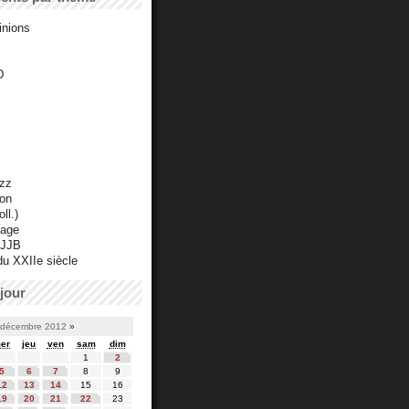
inions
D
azz
ton
ll.)
mage
 JJB
du XXIIe siècle
jour
décembre 2012
»
er
jeu
ven
sam
dim
1
2
5
6
7
8
9
12
13
14
15
16
19
20
21
22
23