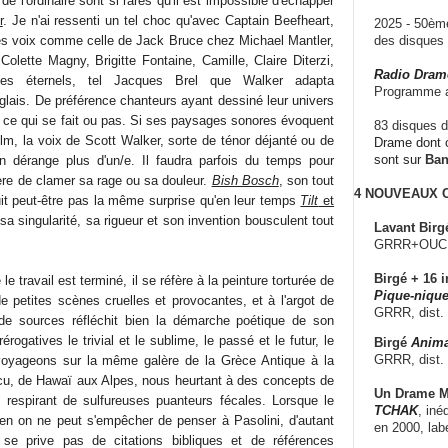
e l'ordinaire sont si rares qu'il est impossible d'échapper
r
. Je n'ai ressenti un tel choc qu'avec Captain Beefheart,
2025 - 50è
es voix comme celle de Jack Bruce chez Michael Mantler,
des disque
Colette Magny, Brigitte Fontaine, Camille, Claire Diterzi,
Radio Dram
es éternels, tel Jacques Brel que Walker adapta
Programme a
lais. De préférence chanteurs ayant dessiné leur univers
e ce qui se fait ou pas. Si ses paysages sonores évoquent
83 disques d
lm, la voix de Scott Walker, sorte de ténor déjanté ou de
Drame dont c
sont sur
Ba
n dérange plus d'un/e. Il faudra parfois du temps pour
ère de clamer sa rage ou sa douleur.
Bish Bosch
, son tout
4 NOUVEAUX
it peut-être pas la même surprise qu'en leur temps
Tilt
et
sa singularité, sa rigueur et son invention bousculent tout
Lavant Birg
GRRR+OUCH!,
Birgé + 16 i
 le travail est terminé, il se réfère à la peinture torturée de
Pique-nique
 petites scènes cruelles et provocantes, et à l'argot de
GRRR, dist.
de sources réfléchit bien la démarche poétique de son
rogatives le trivial et le sublime, le passé et le futur, le
Birgé
Anima
GRRR, dist.
voyageons sur la même galère de la Grèce Antique à la
, de Hawaï aux Alpes, nous heurtant à des concepts de
Un Drame Mu
u respirant de sulfureuses puanteurs fécales. Lorsque le
TCHAK
, iné
ien on ne peut s'empêcher de penser à Pasolini, d'autant
en 2000, lab
se prive pas de citations bibliques et de références