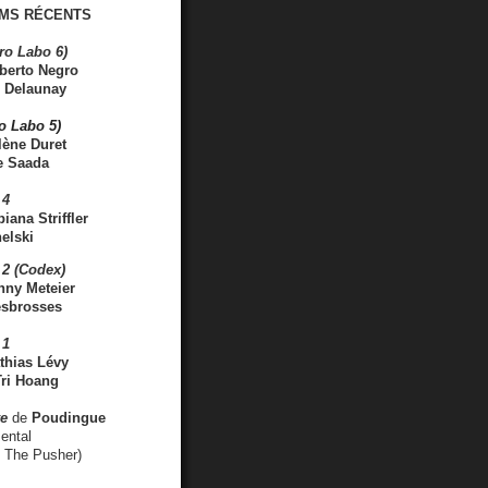
MS RÉCENTS
ro Labo 6)
berto Negro
 Delaunay
ro Labo 5)
lène Duret
e Saada
 4
iana Striffler
elski
2 (Codex)
nny Meteier
esbrosses
 1
thias Lévy
ri Hoang
ve
de
Poudingue
ental
. The Pusher)