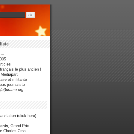
iste
---
005
ticles
rançais le plus ancien !
r Mediapart
ire et militante
pas journaliste
e(at)drame.org
anslation (click here)
ents
, Grand Prix
e Charles Cros