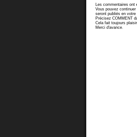
Les commentaires ont é
Vous pouvez continuer
seront publiés en votr
Précisez COMMENT dans 
Cela fait toujours plaisi
Merci d'avance.