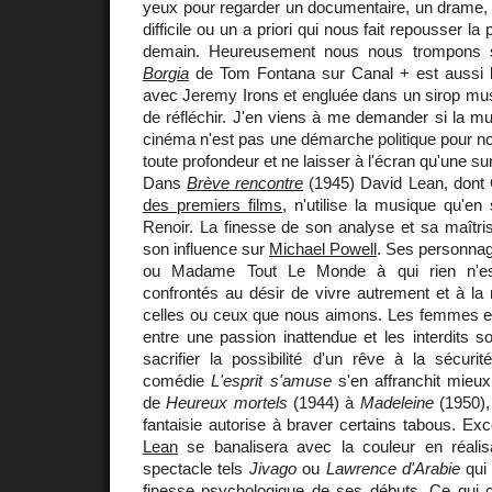
yeux pour regarder un documentaire, un drame, 
difficile ou un a priori qui nous fait repousser l
demain. Heureusement nous nous trompons so
Borgia
de Tom Fontana sur Canal + est aussi b
avec Jeremy Irons et engluée dans un sirop mu
de réfléchir. J'en viens à me demander si la m
cinéma n'est pas une démarche politique pour nou
toute profondeur et ne laisser à l'écran qu'une sur
Dans
Brève rencontre
(1945) David Lean, dont 
des premiers films
, n'utilise la musique qu'e
Renoir. La finesse de son analyse et sa maîtri
son influence sur
Michael Powell
. Ses personnag
ou Madame Tout Le Monde à qui rien n'est
confrontés au désir de vivre autrement et à la
celles ou ceux que nous aimons. Les femmes en 
entre une passion inattendue et les interdits 
sacrifier la possibilité d'un rêve à la sécuri
comédie
L'esprit s'amuse
s'en affranchit mieu
de
Heureux mortels
(1944) à
Madeleine
(1950),
fantaisie autorise à braver certains tabous. Exc
Lean
se banalisera avec la couleur en réalis
spectacle tels
Jivago
ou
Lawrence d'Arabie
qui 
finesse psychologique de ses débuts. Ce qui co