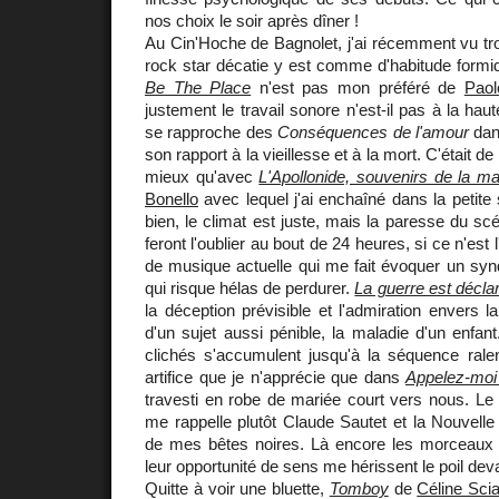
nos choix le soir après dîner !
Au Cin'Hoche de Bagnolet, j'ai récemment vu tro
rock star décatie y est comme d'habitude formi
Be The Place
n'est pas mon préféré de
Paol
justement le travail sonore n'est-il pas à la hau
se rapproche des
Conséquences de l'amour
dans
son rapport à la vieillesse et à la mort. C'était d
mieux qu'avec
L'Apollonide, souvenirs de la m
Bonello
avec lequel j'ai enchaîné dans la petite 
bien, le climat est juste, mais la paresse du sc
feront l'oublier au bout de 24 heures, si ce n'est l
de musique actuelle qui me fait évoquer un s
qui risque hélas de perdurer.
La guerre est décla
la déception prévisible et l'admiration envers l
d'un sujet aussi pénible, la maladie d'un enfa
clichés s'accumulent jusqu'à la séquence ralent
artifice que je n'apprécie que dans
Appelez-mo
travesti en robe de mariée court vers nous. Le
me rappelle plutôt Claude Sautet et la Nouvelle
de mes bêtes noires. Là encore les morceaux
leur opportunité de sens me hérissent le poil deva
Quitte à voir une bluette,
Tomboy
de
Céline Sc