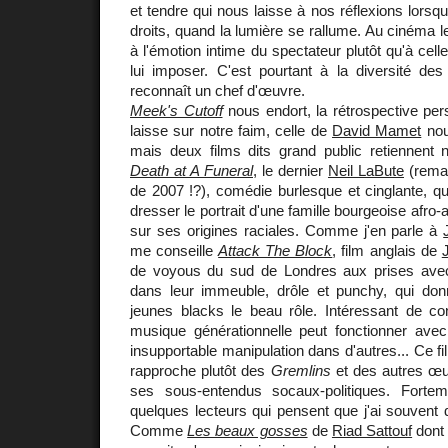
et tendre qui nous laisse à nos réflexions lorsqu
droits, quand la lumière se rallume. Au cinéma le
à l'émotion intime du spectateur plutôt qu'à celle
lui imposer. C'est pourtant à la diversité des
reconnaît un chef d'œuvre.
Meek's Cutoff
nous endort, la rétrospective pe
laisse sur notre faim, celle de
David Mamet
nou
mais deux films dits grand public retiennent n
Death at A Funeral
, le dernier
Neil LaBute
(remak
de 2007 !?), comédie burlesque et cinglante, qu
dresser le portrait d'une famille bourgeoise afro-
sur ses origines raciales. Comme j'en parle à
me conseille
Attack The Block
, film anglais de
de voyous du sud de Londres aux prises avec
dans leur immeuble, drôle et punchy, qui do
jeunes blacks le beau rôle. Intéressant de co
musique générationnelle peut fonctionner avec 
insupportable manipulation dans d'autres... Ce fi
rapproche plutôt des
Gremlins
et des autres œ
ses sous-entendus socaux-politiques. Fort
quelques lecteurs qui pensent que j'ai souvent d
Comme
Les beaux gosses
de
Riad Sattouf
dont 