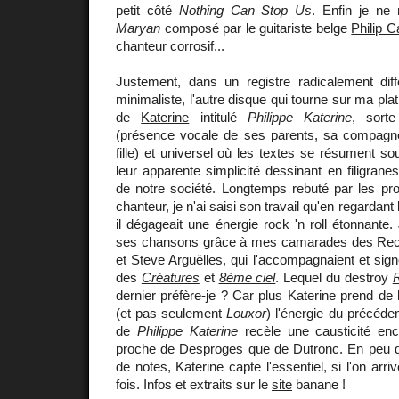
petit côté
Nothing Can Stop Us
. Enfin je ne
Maryan
composé par le guitariste belge
Philip C
chanteur corrosif...
Justement, dans un registre radicalement diff
minimaliste, l'autre disque qui tourne sur ma plat
de
Katerine
intitulé
Philippe Katerine
, sort
(présence vocale de ses parents, sa compag
fille) et universel où les textes se résument s
leur apparente simplicité dessinant en filigrane
de notre société. Longtemps rebuté par les pr
chanteur, je n'ai saisi son travail qu'en regardant
il dégageait une énergie rock 'n roll étonnante
ses chansons grâce à mes camarades des
Rec
et Steve Arguëlles, qui l'accompagnaient et sig
des
Créatures
et
8ème ciel
. Lequel du destroy
R
dernier préfère-je ? Car plus Katerine prend de la
(et pas seulement
Louxor
) l'énergie du précéde
de
Philippe Katerine
recèle une causticité enco
proche de Desproges que de Dutronc. En peu d
de notes, Katerine capte l'essentiel, si l'on arrive
fois. Infos et extraits sur le
site
banane !