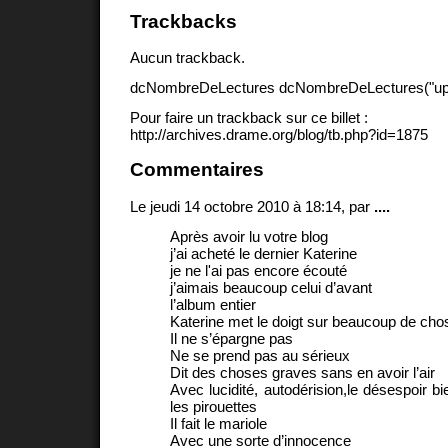
Trackbacks
Aucun trackback.
dcNombreDeLectures dcNombreDeLectures("upd
Pour faire un trackback sur ce billet :
http://archives.drame.org/blog/tb.php?id=1875
Commentaires
Le jeudi 14 octobre 2010 à 18:14, par
....
Après avoir lu votre blog
j’ai acheté le dernier Katerine
je ne l'ai pas encore écouté
j’aimais beaucoup celui d’avant
l’album entier
Katerine met le doigt sur beaucoup de cho
Il ne s’épargne pas
Ne se prend pas au sérieux
Dit des choses graves sans en avoir l’air
Avec lucidité, autodérision,le désespoir b
les pirouettes
Il fait le mariole
Avec une sorte d’innocence