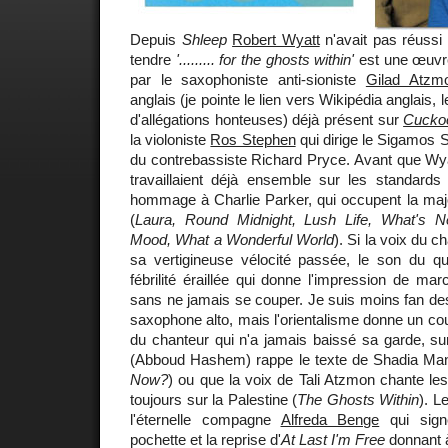
Depuis
Shleep
Robert Wyatt
n'avait pas réussi
tendre
'......... for the ghosts within'
est une œuvre
par le saxophoniste anti-sioniste
Gilad Atzm
anglais (je pointe le lien vers Wikipédia anglais, l
d'allégations honteuses) déjà présent sur
Cucko
la violoniste
Ros Stephen
qui dirige le Sigamos 
du contrebassiste Richard Pryce. Avant que Wyat
travaillaient déjà ensemble sur les standards 
hommage à Charlie Parker, qui occupent la maj
(
Laura, Round Midnight, Lush Life, What's N
Mood, What a Wonderful World
). Si la voix du 
sa vertigineuse vélocité passée, le son du qua
fébrilité éraillée qui donne l'impression de marc
sans ne jamais se couper. Je suis moins fan de
saxophone alto, mais l'orientalisme donne un coup
du chanteur qui n'a jamais baissé sa garde, su
(Abboud Hashem) rappe le texte de Shadia Ma
Now?
) ou que la voix de Tali Atzmon chante les
toujours sur la Palestine (
The Ghosts Within
). L
l'éternelle compagne
Alfreda Benge
qui sign
pochette et la reprise d'
At Last I'm Free
donnant 