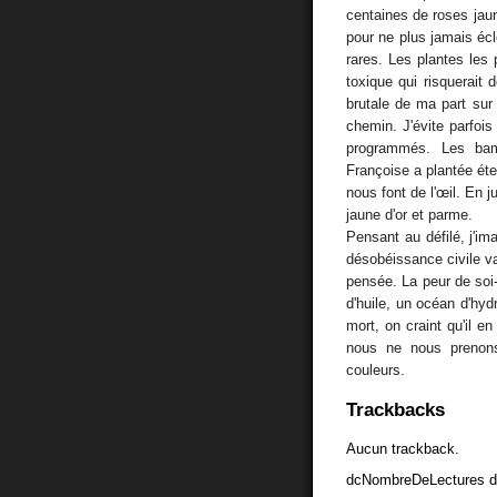
centaines de roses jau
pour ne plus jamais éc
rares. Les plantes les 
toxique qui risquerait 
brutale de ma part sur
chemin. J'évite parfois
programmés. Les bam
Françoise a plantée éten
nous font de l'œil. En j
jaune d'or et parme.
Pensant au défilé, j'i
désobéissance civile va
pensée. La peur de soi-
d'huile, un océan d'hydr
mort, on craint qu'il en
nous ne nous prenons
couleurs.
Trackbacks
Aucun trackback.
dcNombreDeLectures d