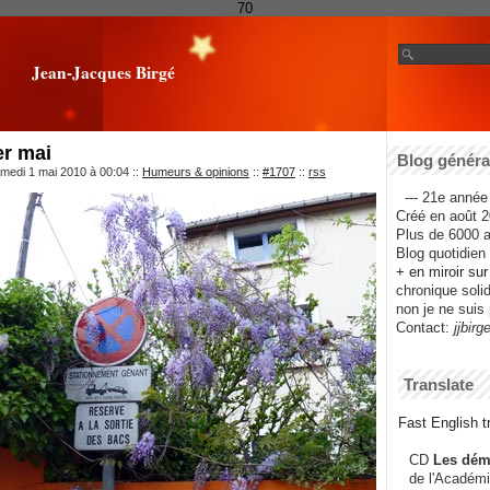
70
Jean-Jacques Birgé
er mai
Blog général
amedi 1 mai 2010 à 00:04
::
Humeurs & opinions
::
#1707
::
rss
--- 21e année 
Créé en août 2
Plus de 6000 ar
Blog quotidien f
+ en miroir su
chronique solida
non je ne suis 
Contact:
jjbirg
Translate
Fast English tr
CD
Les dém
de l'Académi