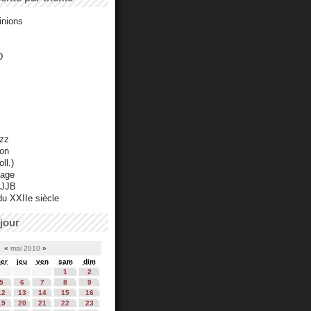
inions
D
azz
ton
ll.)
mage
 JJB
du XXIIe siècle
jour
«
mai 2010
»
er
jeu
ven
sam
dim
1
2
5
6
7
8
9
12
13
14
15
16
19
20
21
22
23