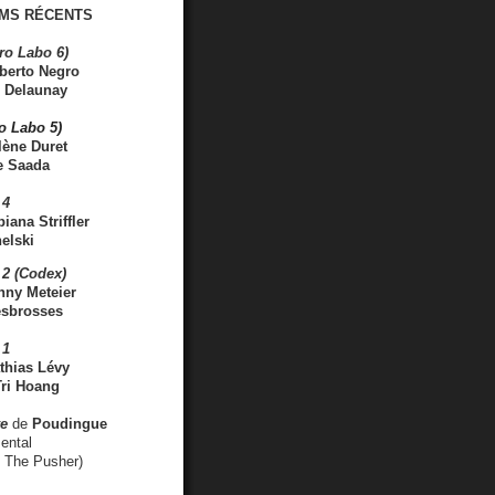
MS RÉCENTS
ro Labo 6)
berto Negro
 Delaunay
ro Labo 5)
lène Duret
e Saada
 4
iana Striffler
elski
2 (Codex)
nny Meteier
esbrosses
 1
thias Lévy
ri Hoang
ve
de
Poudingue
ental
. The Pusher)