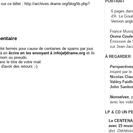
PORTRAIT
sur ce billet : http://archives.drame.org/blog/tb.php?
6 pages dans
d'A. Le Gouë
Version angl
France Musiqu
Ocora Couleu
entaire
Émission de F
sur Jean-Jacq
té fermés pour cause de centaines de spams par jour.
 à en
écrire en les envoyant à info(at)drame.org
et ils
À REGARDER
e nom ou pseudo.
le titre de votre mail.
r d'avoir des retours ;-)
Perspectives
inspiré par le 
Nicolas Claus
Valéry Faidhe
John Sanbo
Nonselves
, 
avec les vid
LP & CD
UN P
Le CENTENAI
avec 15 musi
dist. Orkhêst