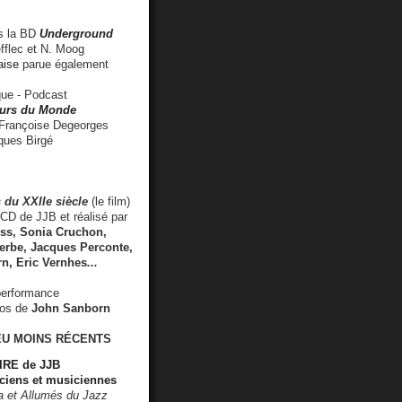
 la BD
Underground
fflec et N. Moog
aise
parue également
e - Podcast
rs du Monde
rançoise Degeorges
ues Birgé
 du XXIIe siècle
(le film)
CD de JJB et réalisé par
s, Sonia Cruchon,
rbe, Jacques Perconte,
rn
,
Eric Vernhes
...
performance
éos de
John Sanborn
EU MOINS RÉCENTS
RE de JJB
ciens et musiciennes
ra et Allumés du Jazz