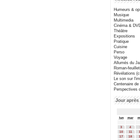
Humeurs & op
Musique
Multimedia
Cinéma & DV
Théâtre
Expositions
Pratique
Cuisine
Perso
Voyage
Allumés du J
Roman-feuille
Révélations (co
Le son sur l'i
Centenaire de
Perspectives 
Jour après 
lun
mar
m
3
4
10
11
17
18