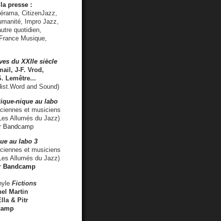
la presse :
lérama, CitizenJazz,
umanité, Impro Jazz,
utre quotidien,
 France Musique,
ves du XXIIe siècle
ail, J-F. Vrod,
S. Lemêtre
...
ist.Word and Sound)
ique-nique au labo
iennes et musiciens
es Allumés du Jazz)
r
Bandcamp
ue au labo 3
ciennes et musiciens
Les Allumés du Jazz)
r
Bandcamp
nyle
Fictions
el Martin
lla & Pitr
camp