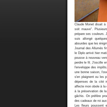
Claude Monet disait à 
soit mauve". Plusieu
prépare ses couleurs. J
suis allongé quelque
absurdes que les énigmes
Journal des Allumés fi
le Diplo arrivé hier ma
pousse à nouveau vers 
perdre le fil. J'oscille
l'enveloppe des impôts
une bonne saison, l'ose
s'en plaignent ou les p
dépenses de la cité 
affecte mon obole à la cu
à la préservation de la
gâchis. On préfère pro
des cadeaux de roi aux
Les fleurs poussent e