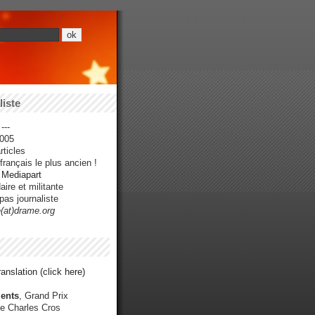
iste
---
005
ticles
rançais le plus ancien !
r Mediapart
ire et militante
pas journaliste
e(at)drame.org
anslation (click here)
ents
, Grand Prix
e Charles Cros