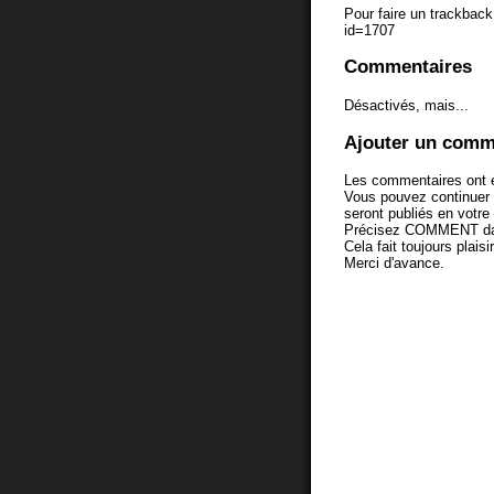
Pour faire un trackback 
id=1707
Commentaires
Désactivés, mais...
Ajouter un comm
Les commentaires ont é
Vous pouvez continuer
seront publiés en votr
Précisez COMMENT dans 
Cela fait toujours plaisi
Merci d'avance.