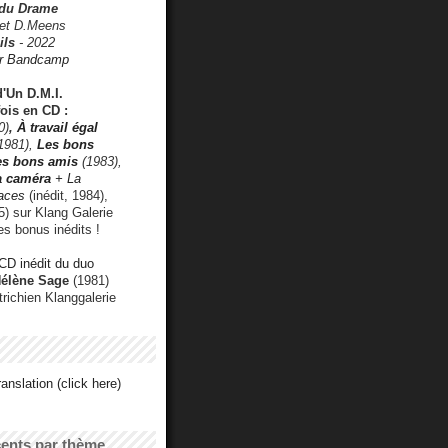
 du Drame
 et D.Meens
ils
- 2022
r Bandcamp
d'Un D.M.I.
fois en CD :
0)
,
À travail égal
1981),
Les bons
les bons amis
(1983),
a caméra
+ La
faces
(inédit, 1984),
) sur Klang Galerie
es bonus inédits !
CD inédit du duo
Hélène Sage
(1981)
utrichien Klanggalerie
anslation (click here)
cents par thème