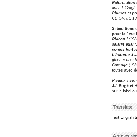
Reformation
avec F.Gorgé
Plumes et po
CD GRRR,
su
5 rééditions 
pour la 1ère 
Rideau !
(198
salaire égal
(
contes font 
L'homme à l
glace à trois 
Carnage
(1985
toutes avec d
Rendez-vous
J-J.Birgé et 
sur le label a
Translate
Fast English tr
Articles ré