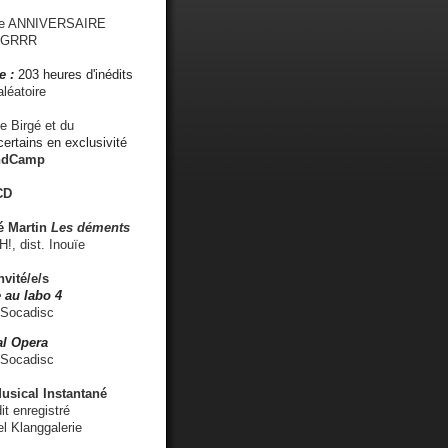
me ANNIVERSAIRE
s GRRR
e :
203 heures d'inédits
léatoire
e Birgé et du
ertains en exclusivité
ndCamp
CD
é
Martin
Les déments
 dist. Inouïe
nvité/e/s
 au labo 4
 Socadisc
l Opera
 Socadisc
sical Instantané
dit enregistré
el Klanggalerie