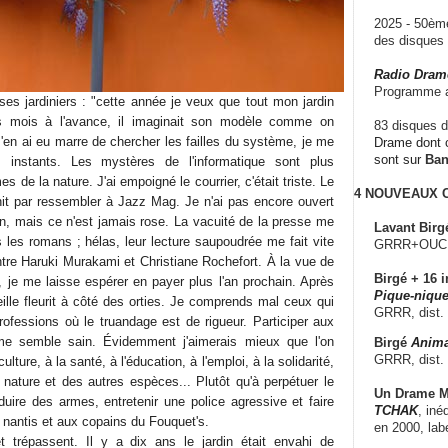
2025 - 50è
des disque
Radio Dram
Programme a
ses jardiniers : "cette année je veux que tout mon jardin
rs mois à l'avance, il imaginait son modèle comme on
83 disques d
'en ai eu marre de chercher les failles du système, je me
Drame dont c
sont sur
Ba
s instants. Les mystères de l'informatique sont plus
 de la nature. J'ai empoigné le courrier, c'était triste. Le
4 NOUVEAUX
nit par ressembler à Jazz Mag. Je n'ai pas encore ouvert
tin, mais ce n'est jamais rose. La vacuité de la presse me
Lavant Birg
les romans ; hélas, leur lecture saupoudrée me fait vite
GRRR+OUCH!,
 entre Haruki Murakami et Christiane Rochefort. À la vue de
Birgé + 16 i
, je me laisse espérer en payer plus l'an prochain. Après
Pique-nique
ille fleurit à côté des orties. Je comprends mal ceux qui
GRRR, dist.
rofessions où le truandage est de rigueur. Participer aux
me semble sain. Évidemment j'aimerais mieux que l'on
Birgé
Anima
GRRR, dist.
lture, à la santé, à l'éducation, à l'emploi, à la solidarité,
 nature et des autres espèces... Plutôt qu'à perpétuer le
Un Drame Mu
duire des armes, entretenir une police agressive et faire
TCHAK
, iné
 nantis et aux copains du Fouquet's.
en 2000, lab
t trépassent. Il y a dix ans le jardin était envahi de