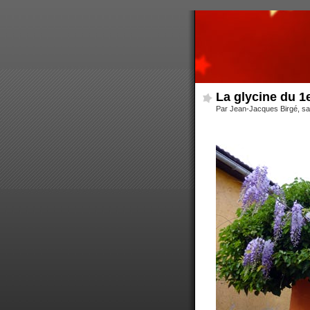
La glycine du 1
Par Jean-Jacques Birgé, s