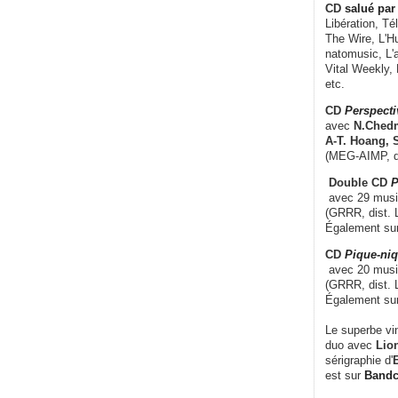
CD
salué par 
Libération, Té
The Wire, L'H
natomusic, L'a
Vital Weekly,
etc.
CD
Perspecti
avec
N.Chedm
A-T. Hoang, 
(MEG-AIMP, d
Double CD
P
avec 29 music
(GRRR, dist. L
Également su
CD
Pique-niq
avec 20 musi
(GRRR, dist. 
Également su
Le superbe vi
duo avec
Lion
sérigraphie d'
E
est sur
Band