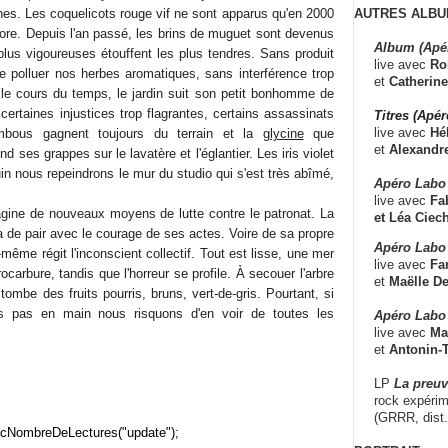
AUTRES ALBU
nes. Les coquelicots rouge vif ne sont apparus qu'en 2000
lore. Depuis l'an passé, les brins de muguet sont devenus
Album (Apé
plus vigoureuses étouffent les plus tendres. Sans produit
live avec
Ro
de polluer nos herbes aromatiques, sans interférence trop
et
Catherine
 le cours du temps, le jardin suit son petit bonhomme de
 certaines injustices trop flagrantes, certains assassinats
Titres (Apé
live avec
Hé
bous gagnent toujours du terrain et la
glycine
que
et
Alexandr
d ses grappes sur le lavatère et l'églantier. Les iris violet
uin nous repeindrons le mur du studio qui s'est très abîmé,
Apéro Labo
live avec
Fab
magine de nouveaux moyens de lutte contre le patronat. La
et
Léa Ciech
 de pair avec le courage de ses actes. Voire de sa propre
Apéro Labo 
même régit l'inconscient collectif. Tout est lisse, une mer
live avec
Fa
ocarbure, tandis que l'horreur se profile. À secouer l'arbre
et
Maëlle D
 tombe des fruits pourris, bruns, vert-de-gris. Pourtant, si
 pas en main nous risquons d'en voir de toutes les
Apéro Labo
live avec
Ma
et
Antonin-T
LP
La preu
rock expérim
(GRRR, dist
cNombreDeLectures("update");