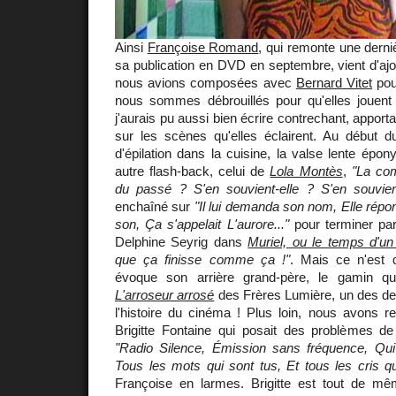
Ainsi
Françoise Romand
, qui remonte une derni
sa publication en DVD en septembre, vient d'aj
nous avions composées avec
Bernard Vitet
pou
nous sommes débrouillés pour qu'elles jouen
j'aurais pu aussi bien écrire contrechant, apport
sur les scènes qu'elles éclairent. Au début du
d'épilation dans la cuisine, la valse lente é
autre flash-back, celui de
Lola Montès
,
"La com
du passé ? S'en souvient-elle ? S'en souvient-
enchaîné sur
"Il lui demanda son nom, Elle répond
son, Ça s'appelait L'aurore..."
pour terminer par
Delphine Seyrig dans
Muriel, ou le temps d'un
que ça finisse comme ça !"
. Mais ce n'est 
évoque son arrière grand-père, le gamin qui
L'arroseur arrosé
des Frères Lumière, un des de
l'histoire du cinéma ! Plus loin, nous avons 
Brigitte Fontaine qui posait des problèmes d
"Radio Silence, Émission sans fréquence, Qui 
Tous les mots qui sont tus, Et tous les cris qui
Françoise en larmes. Brigitte est tout de m