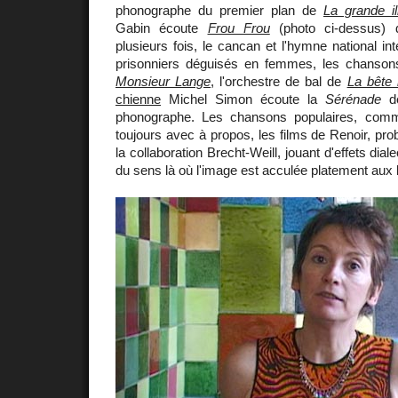
phonographe du premier plan de
La grande il
Gabin écoute
Frou Frou
(photo ci-dessus) q
plusieurs fois, le cancan et l'hymne national inte
prisonniers déguisés en femmes, les chanso
Monsieur Lange
, l'orchestre de bal de
La bête
chienne
Michel Simon écoute la
Sérénade
de
phonographe. Les chansons populaires, co
toujours avec à propos, les films de Renoir, pro
la collaboration Brecht-Weill, jouant d'effets dial
du sens là où l'image est acculée platement aux