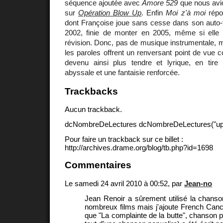
séquence ajoutée avec
Amore 529
que nous avio
sur
Opération Blow Up
. Enfin
Moi z'à moi
répon
dont Françoise joue sans cesse dans son auto-f
2002, finie de monter en 2005, même si elle fa
révision. Donc, pas de musique instrumentale, 
les paroles offrent un renversant point de vue c
devenu ainsi plus tendre et lyrique, en tir
abyssale et une fantaisie renforcée.
Trackbacks
Aucun trackback.
dcNombreDeLectures dcNombreDeLectures("upd
Pour faire un trackback sur ce billet :
http://archives.drame.org/blog/tb.php?id=1698
Commentaires
Le samedi 24 avril 2010 à 00:52, par
Jean-no
Jean Renoir a sûrement utilisé la chanso
nombreux films mais j'ajoute French Canc
que "La complainte de la butte", chanson p