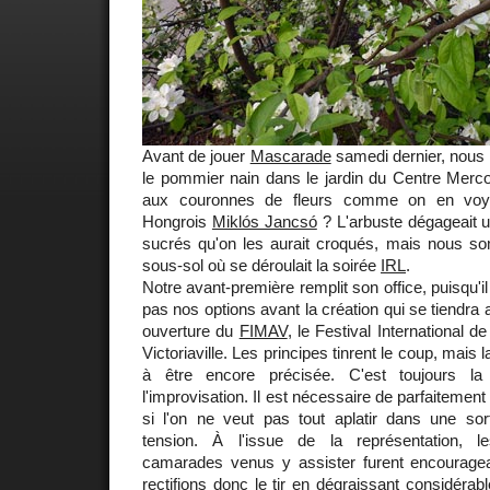
Avant de jouer
Mascarade
samedi dernier, nous 
le pommier nain dans le jardin du Centre Mercœ
aux couronnes de fleurs comme on en voya
Hongrois
Miklós Jancsó
? L'arbuste dégageait u
sucrés qu'on les aurait croqués, mais nous 
sous-sol où se déroulait la soirée
IRL
.
Notre avant-première remplit son office, puisqu'il
pas nos options avant la création qui se tiendra
ouverture du
FIMAV
, le Festival International 
Victoriaville. Les principes tinrent le coup, mai
à être encore précisée. C'est toujours l
l'improvisation. Il est nécessaire de parfaitement
si l'on ne veut pas tout aplatir dans une sor
tension. À l'issue de la représentation, 
camarades venus y assister furent encourage
rectifions donc le tir en dégraissant considérab