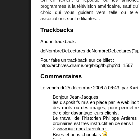
programmes à la télévision américaine, sauf qu'
choix qui vous guident vers telle ou tell
associations sont édifiantes...
Trackbacks
Aucun trackback.
dcNombreDeLectures dcNombreDeLectures("upd
Pour faire un trackback sur ce billet :
http://archives.drame.org/blog/tb.php?id=1567
Commentaires
Le vendredi 25 décembre 2009 à 09:43, par
Kari
Bonjour Jean-Jacques,
les dispositifs mis en place par le web inci
des mots ou des images, pour permettr
de cibler davantage leurs clients.
Le travail de l'historien Philippe Artières
ordinaires est très instructif en ce sens !
>
www.iiac.cnrs.fr/ecriture...
Bises et bons chocolats