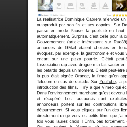
La réalisatrice
Dominique Cabrera
m'envoie un
autoproduit par son fils et ses copains. Sur
Da
passe en mode Pause, la publicité en haut 
automatiquement. Surprise, c'est celle pour la
c
Gouvernement (article intéressant sur
Rue89
annonces de GMail étaient choisies en fonc
évoquez, par exemple, la gastronomie et vous 
encart sur une pizza pourrie. C'était peut
l'association rap avec drogue m'a fait sauter en l'
les pétards depuis un moment. C'était peut-être 
la pub était signée Orange, la firme qu'on ap
Telecom en cas de suicide. Sur
YouTube
, la p
introduction des films. Il n'y a que
Vimeo
qui éch
Dans l'environnement marchand qu'est devenu l
et récupéré. Les raccourcis sont explicit
annonceurs portent sur les contributions lib
détournement. Si vous cliquez sur l'un des lie
directement dirigé vers les petits films que j'ai 
fois vous l'aurez choisi ! Enfin, pas forcément,
On en revient à l'époque où les annonceu