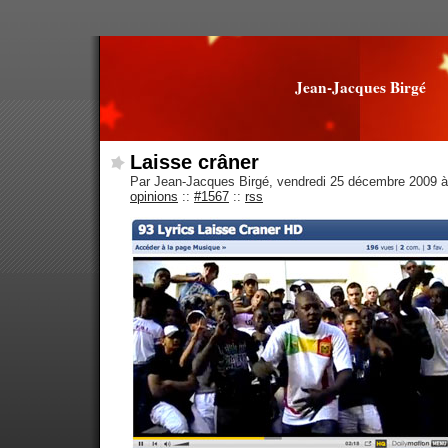
Jean-Jacques Birgé
Laisse crâner
Par Jean-Jacques Birgé, vendredi 25 décembre 2009 
opinions
::
#1567
::
rss