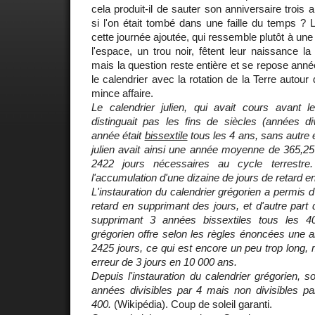
cela produit-il de sauter son anniversaire troi
si l'on était tombé dans une faille du temps ? L
cette journée ajoutée, qui ressemble plutôt à un
l'espace, un trou noir, fêtent leur naissance la
mais la question reste entière et se repose ann
le calendrier avec la rotation de la Terre autour 
mince affaire.
Le calendrier julien, qui avait cours avant le
distinguait pas les fins de siècles (années di
année était
bissextile
tous les 4 ans, sans autre 
julien avait ainsi une année moyenne de 365,25 
2422 jours nécessaires au cycle terrestr
l'accumulation d'une dizaine de jours de retard e
L'instauration du calendrier grégorien a permis d'
retard en supprimant des jours, et d'autre part 
supprimant 3 années bissextiles tous les 4
grégorien offre selon les règles énoncées une
2425 jours, ce qui est encore un peu trop long,
erreur de 3 jours en 10 000 ans.
Depuis l'instauration du calendrier grégorien, s
années divisibles par 4 mais non divisibles pa
400.
(Wikipédia). Coup de soleil garanti.