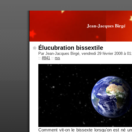
Jean-Jacques Birgé
Élucubration bissextile
Par Jean-Jacques Birgé, vendredi 29 février 2008 à 0
::
#841
::
rss
Comment vit-on le bissexte lorsqu'on est né un 