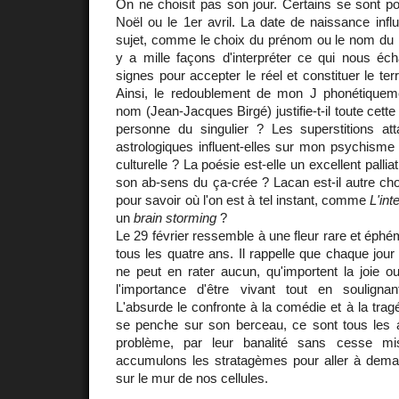
On ne choisit pas son jour. Certains se sont poi
Noël ou le 1er avril. La date de naissance influe-
sujet, comme le choix du prénom ou le nom du p
y a mille façons d'interpréter ce qui nous éch
signes pour accepter le réel et constituer le te
Ainsi, le redoublement de mon J phonétique
nom (Jean-Jacques Birgé) justifie-t-il toute cette 
personne du singulier ? Les superstitions a
astrologiques influent-elles sur mon psychisme
culturelle ? La poésie est-elle un excellent pallia
son ab-sens du ça-crée ? Lacan est-il autre ch
pour savoir où l'on est à tel instant, comme
L'int
un
brain storming
?
Le 29 février ressemble à une fleur rare et éph
tous les quatre ans. Il rappelle que chaque jour e
ne peut en rater aucun, qu'importent la joie ou 
l'importance d'être vivant tout en souligna
L'absurde le confronte à la comédie et à la trag
se penche sur son berceau, ce sont tous les a
problème, par leur banalité sans cesse mi
accumulons les stratagèmes pour aller à dema
sur le mur de nos cellules.