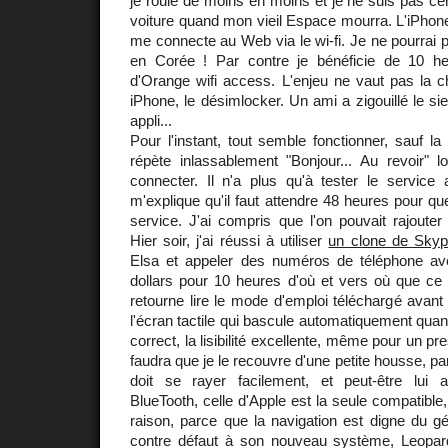
je roule de moins en moins et je ne suis pas ce
voiture quand mon vieil Espace mourra. L'iPhone
me connecte au Web via le wi-fi. Je ne pourrai pa
en Corée ! Par contre je bénéficie de 10 he
d'Orange wifi access. L'enjeu ne vaut pas la c
iPhone, le désimlocker. Un ami a zigouillé le si
appli...
Pour l'instant, tout semble fonctionner, sauf l
répète inlassablement "Bonjour... Au revoir" l
connecter. Il n'a plus qu'à tester le service
m'explique qu'il faut attendre 48 heures pour qu
service. J'ai compris que l'on pouvait rajoute
Hier soir, j'ai réussi à utiliser
un clone de Sky
Elsa et appeler des numéros de téléphone 
dollars pour 10 heures d'où et vers où que ce s
retourne lire le mode d'emploi téléchargé avan
l'écran tactile qui bascule automatiquement quand 
correct, la lisibilité excellente, même pour un pre
faudra que je le recouvre d'une petite housse, pa
doit se rayer facilement, et peut-être lui ad
BlueTooth, celle d'Apple est la seule compatible, 
raison, parce que la navigation est digne du gén
contre défaut à son nouveau système, Leopar