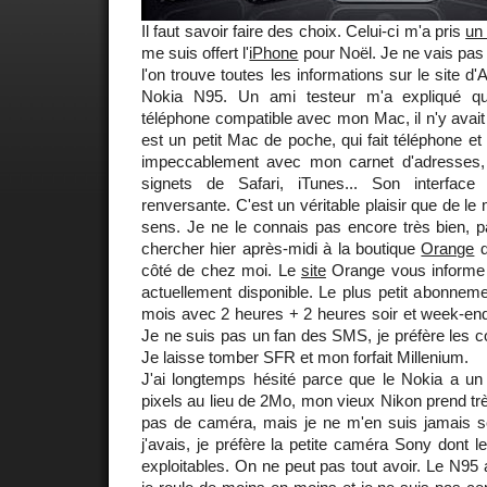
Il faut savoir faire des choix. Celui-ci m'a pris
un
me suis offert l'
iPhone
pour Noël. Je ne vais pas f
l'on trouve toutes les informations sur le site d'
Nokia N95. Un ami testeur m'a expliqué qu
téléphone compatible avec mon Mac, il n'y avait 
est un petit Mac de poche, qui fait téléphone et
impeccablement avec mon carnet d'adresses,
signets de Safari, iTunes... Son interface 
renversante. C'est un véritable plaisir que de le
sens. Je ne le connais pas encore très bien, pa
chercher hier après-midi à la boutique
Orange
d
côté de chez moi. Le
site
Orange vous informe 
actuellement disponible. Le plus petit abonnem
mois avec 2 heures + 2 heures soir et week-e
Je ne suis pas un fan des SMS, je préfère les co
Je laisse tomber SFR et mon forfait Millenium.
J'ai longtemps hésité parce que le Nokia a un
pixels au lieu de 2Mo, mon vieux Nikon prend très
pas de caméra, mais je ne m'en suis jamais s
j'avais, je préfère la petite caméra Sony dont l
exploitables. On ne peut pas tout avoir. Le N95