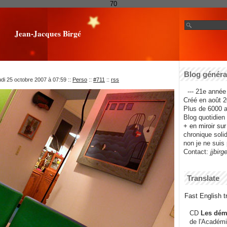
70
Jean-Jacques Birgé
Blog général
udi 25 octobre 2007 à 07:59
::
Perso
::
#711
::
rss
--- 21e année 
Créé en août 2
Plus de 6000 ar
Blog quotidien f
+ en miroir su
chronique solida
non je ne suis 
Contact:
jjbirg
Translate
Fast English tr
CD
Les dém
de l'Académi