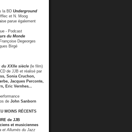
 la BD
Underground
fflec et N. Moog
aise
parue également
e - Podcast
rs du Monde
rançoise Degeorges
ues Birgé
 du XXIIe siècle
(le film)
CD de JJB et réalisé par
s, Sonia Cruchon,
rbe, Jacques Perconte,
rn
,
Eric Vernhes
...
performance
éos de
John Sanborn
EU MOINS RÉCENTS
RE de JJB
ciens et musiciennes
ra et Allumés du Jazz