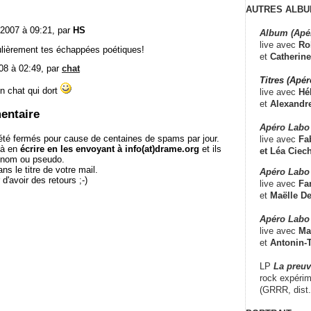
AUTRES ALBU
 2007 à 09:21, par
HS
Album (Apé
live avec
Ro
culièrement tes échappées poétiques!
et
Catherine
08 à 02:49, par
chat
Titres (Apé
un chat qui dort
live avec
Hé
et
Alexandr
entaire
Apéro Labo
té fermés pour cause de centaines de spams par jour.
live avec
Fab
 à en
écrire en les envoyant à info(at)drame.org
et ils
et
Léa Ciech
e nom ou pseudo.
le titre de votre mail.
Apéro Labo 
r d'avoir des retours ;-)
live avec
Fa
et
Maëlle D
Apéro Labo
live avec
Ma
et
Antonin-T
LP
La preu
rock expérim
(GRRR, dist