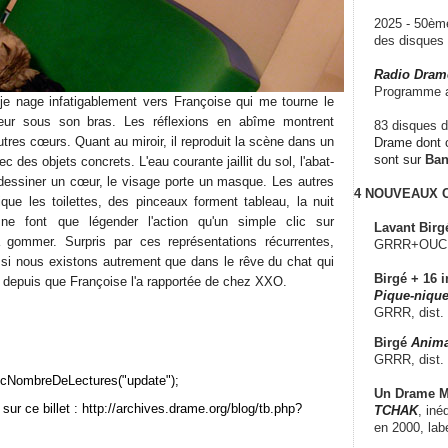
2025 - 50è
des disque
Radio Dram
Programme a
je nage infatigablement vers Françoise qui me tourne le
ur sous son bras. Les réflexions en abîme montrent
83 disques d
utres cœurs. Quant au miroir, il reproduit la scène dans un
Drame dont c
sont sur
Ba
ec des objets concrets. L'eau courante jaillit du sol, l'abat-
 dessiner un cœur, le visage porte un masque. Les autres
4 NOUVEAUX
que les toilettes, des pinceaux forment tableau, la nuit
 ne font que légender l'action qu'un simple clic sur
Lavant Birg
it à gommer. Surpris par ces représentations récurrentes,
GRRR+OUCH!,
i nous existons autrement que dans le rêve du chat qui
Birgé + 16 i
n depuis que Françoise l'a rapportée de chez XXO.
Pique-nique
GRRR, dist.
Birgé
Anima
GRRR, dist.
cNombreDeLectures("update");
Un Drame Mu
sur ce billet : http://archives.drame.org/blog/tb.php?
TCHAK
, iné
en 2000, lab