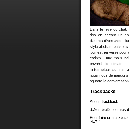
Dans le rêve du chat, 
dos en serrant un cœ
d'autres rêves avec d'a
style abstrait réalisé av
jour est renversé pour
cadres - une main indi
envahit le lointain -
l'interrupteur suffira
nous nous demandons s
squatte la conversatio
Trackbacks
Aucun trackback.
dcNombreDeLectures d
Pour faire un trackback 
id=711