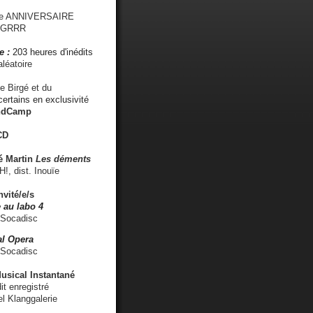
me ANNIVERSAIRE
s GRRR
e :
203 heures d'inédits
léatoire
e Birgé et du
ertains en exclusivité
ndCamp
CD
é
Martin
Les déments
 dist. Inouïe
nvité/e/s
 au labo 4
 Socadisc
l Opera
 Socadisc
sical Instantané
dit enregistré
el Klanggalerie