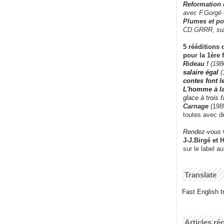
Reformation
avec F.Gorgé
Plumes et po
CD GRRR,
su
5 rééditions 
pour la 1ère 
Rideau !
(198
salaire égal
(
contes font 
L'homme à l
glace à trois 
Carnage
(1985
toutes avec d
Rendez-vous
J-J.Birgé et 
sur le label a
Translate
Fast English tr
Articles ré