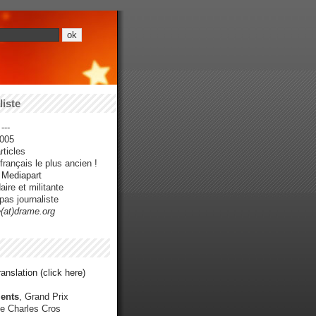
iste
---
005
ticles
rançais le plus ancien !
r Mediapart
ire et militante
pas journaliste
e(at)drame.org
anslation (click here)
ents
, Grand Prix
e Charles Cros