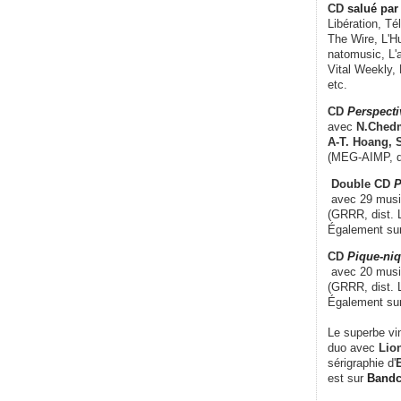
CD
salué par 
Libération, Té
The Wire, L'H
natomusic, L'a
Vital Weekly,
etc.
CD
Perspecti
avec
N.Chedm
A-T. Hoang, 
(MEG-AIMP, d
Double CD
P
avec 29 music
(GRRR, dist. L
Également su
CD
Pique-niq
avec 20 musi
(GRRR, dist. 
Également su
Le superbe vi
duo avec
Lion
sérigraphie d'
E
est sur
Band