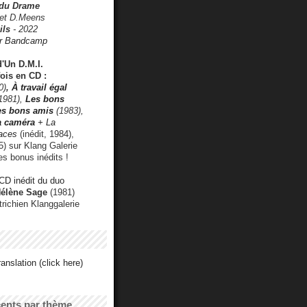
 du Drame
 et D.Meens
ils
- 2022
r Bandcamp
d'Un D.M.I.
fois en CD :
0)
,
À travail égal
1981),
Les bons
les bons amis
(1983),
a caméra
+ La
faces
(inédit, 1984),
) sur Klang Galerie
es bonus inédits !
CD inédit du duo
Hélène Sage
(1981)
utrichien Klanggalerie
anslation (click here)
cents par thème