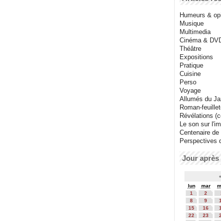
Humeurs & op
Musique
Multimedia
Cinéma & DV
Théâtre
Expositions
Pratique
Cuisine
Perso
Voyage
Allumés du J
Roman-feuille
Révélations (co
Le son sur l'i
Centenaire de
Perspectives 
Jour après 
lun
mar
m
1
2
8
9
15
16
22
23