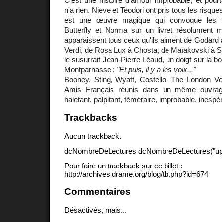
C'est une histoire d'amour improbable, et pourt
n'a rien. Nieve et Teodori ont pris tous les risque
est une œuvre magique qui convoque les 
Butterfly et Norma sur un livret résolument m
apparaissent tous ceux qu'ils aiment de Godard
Verdi, de Rosa Lux à Chosta, de Maïakovski à 
le susurrait Jean-Pierre Léaud, un doigt sur la b
Montparnasse :
"Et puis, il y a les voix..."
Booney, Sting, Wyatt, Costello, The London 
Amis Français réunis dans un même ouvrage
haletant, palpitant, téméraire, improbable, inespér
Trackbacks
Aucun trackback.
dcNombreDeLectures dcNombreDeLectures("upd
Pour faire un trackback sur ce billet :
http://archives.drame.org/blog/tb.php?id=674
Commentaires
Désactivés, mais...