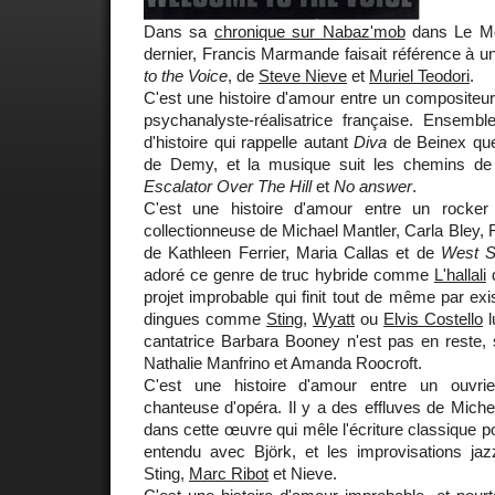
Dans sa
chronique sur Nabaz'mob
dans Le Mo
dernier, Francis Marmande faisait référence à u
to the Voice
, de
Steve Nieve
et
Muriel Teodori
.
C'est une histoire d'amour entre un compositeur-
psychanalyste-réalisatrice française. Ensemble
d'histoire qui rappelle autant
Diva
de Beinex q
de Demy, et la musique suit les chemins de 
Escalator Over The Hill
et
No answer
.
C'est une histoire d'amour entre un rocke
collectionneuse de Michael Mantler, Carla Bley, 
de Kathleen Ferrier, Maria Callas et de
West S
adoré ce genre de truc hybride comme
L'hallali
projet improbable qui finit tout de même par ex
dingues comme
Sting
,
Wyatt
ou
Elvis Costello
l
cantatrice Barbara Booney n'est pas en reste, 
Nathalie Manfrino et Amanda Roocroft.
C'est une histoire d'amour entre un ouvrie
chanteuse d'opéra. Il y a des effluves de Miche
dans cette œuvre qui mêle l'écriture classique p
entendu avec Björk, et les improvisations j
Sting,
Marc Ribot
et Nieve.