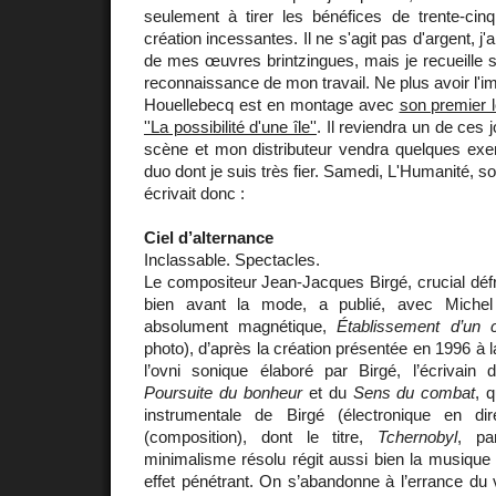
seulement à tirer les bénéfices de trente-cinq
création incessantes. Il ne s'agit pas d'argent, j'a
de mes œuvres brintzingues, mais je recueille s
reconnaissance de mon travail. Ne plus avoir l'im
Houellebecq est en montage avec
son premier 
''La possibilité d'une île''
. Il reviendra un de ces 
scène et mon distributeur vendra quelques exe
duo dont je suis très fier. Samedi, L'Humanité, s
écrivait donc :
Ciel d’alternance
Inclassable. Spectacles.
Le compositeur Jean-Jacques Birgé, crucial défri
bien avant la mode, a publié, avec Miche
absolument magnétique,
Établissement d’un c
photo), d’après la création présentée en 1996 à l
l’ovni sonique élaboré par Birgé, l’écrivain
Poursuite du bonheur
et du
Sens du combat
, 
instrumentale de Birgé (électronique en dir
(composition), dont le titre,
Tchernobyl
, pa
minimalisme résolu régit aussi bien la musique 
effet pénétrant. On s’abandonne à l’errance du v