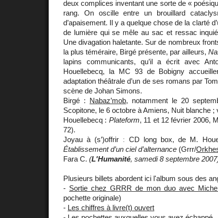
deux complices inventant une sorte de « poésique 
rang. On oscille entre un brouillard catacl
d’apaisement. Il y a quelque chose de la clarté d’
de lumière qui se mêle au sac et ressac inquié
Une divagation haletante. Sur de nombreux fronts d
la plus téméraire, Birgé présente, par ailleurs,
Na
lapins communicants, qu’il a écrit avec Ant
Houellebecq, la MC 93 de Bobigny accueill
adaptation théâtrale d’un de ses romans par Tom
scène de Johan Simons.
Birgé :
Nabaz’mob
, notamment le 20 septemb
Scopitone, le 6 octobre à Amiens, Nuit blanche ; 
Houellebecq :
Plateform
, 11 et 12 février 2006, 
72).
Joyau à (s’)offrir : CD long box, de M. Houel
Établissement d’un ciel d’alternance
(Grrr/
Orkhes
Fara C.
(
L'Humanité
, samedi 8 septembre 2007
Plusieurs billets abordent ici l'album sous des an
-
Sortie chez GRRR de mon duo avec Michel
pochette originale)
-
Les chiffres à livre(t) ouvert
-
Les pochettes auxquelles vous avez échappé