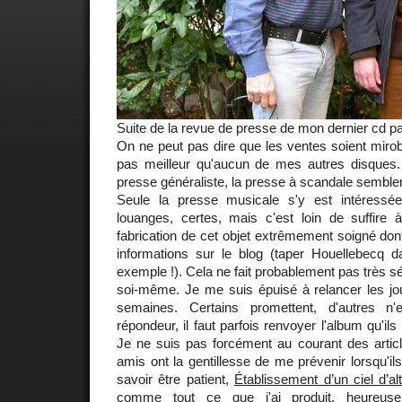
Suite de la revue de presse de mon dernier cd pa
On ne peut pas dire que les ventes soient mirob
pas meilleur qu'aucun de mes autres disques. L
presse généraliste, la presse à scandale semblent 
Seule la presse musicale s'y est intéress
louanges, certes, mais c'est loin de suffire 
fabrication de cet objet extrêmement soigné dont
informations sur le blog (taper Houellebecq 
exemple !). Cela ne fait probablement pas très s
soi-même. Je me suis épuisé à relancer les jou
semaines. Certains promettent, d'autres n'
répondeur, il faut parfois renvoyer l'album qu'ils
Je ne suis pas forcément au courant des articl
amis ont la gentillesse de me prévenir lorsqu'ils 
savoir être patient,
Établissement d’un ciel d’al
comme tout ce que j'ai produit, heureu