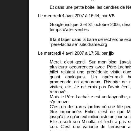
Et dans une petite boîte, les cendres de 
Le mercredi 4 avril 2007 à 16:44, par
VS
Google indique 3 et 31 octobre 2006, désol
temps d'aller vérifier.
Il faut taper dans la barre de recherche ex
"père-lachaise" site:drame.org
Le mercredi 4 avril 2007 à 17:58, par
jjb
Merci, c'est gentil. Sur mon blog, j'avai
plusieurs occurrences avec Père-Lacha
billet relatant une précédente visite da
quasi analogues. Un après-midi ho
promenade en amoureux, l'histoire de 
visites, etc. Je ne crois pas l'avoir écrit,
retrouvé...
Mais le Père-Lachaise est un labyrinthe, o
s'y trouve.
C'est un des rares jardins où une fille pe
être importunée. Enfin, c'est ce que Ma
jusqu'à ce qu'un exhibitionniste un jour se 
Elle a sorti son Minolta, et l'exhi a pris
cou. C'est une variante de l'arroseur a