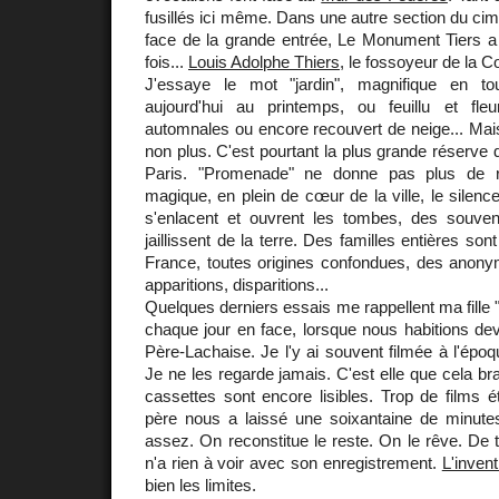
fusillés ici même. Dans une autre section du cime
face de la grande entrée, Le Monument Tiers a 
fois...
Louis Adolphe Thiers
, le fossoyeur de la 
J'essaye le mot "jardin", magnifique en t
aujourd'hui au printemps, ou feuillu et fle
automnales ou encore recouvert de neige... Mais
non plus. C'est pourtant la plus grande réserve 
Paris. "Promenade" ne donne pas plus de rés
magique, en plein de cœur de la ville, le silenc
s'enlacent et ouvrent les tombes, des souvenir
jaillissent de la terre. Des familles entières sont 
France, toutes origines confondues, des anony
apparitions, disparitions...
Quelques derniers essais me rappellent ma fille 
chaque jour en face, lorsque nous habitions dev
Père-Lachaise. Je l'y ai souvent filmée à l'époq
Je ne les regarde jamais. C'est elle que cela bra
cassettes sont encore lisibles. Trop de films ét
père nous a laissé une soixantaine de minut
assez. On reconstitue le reste. On le rêve. De 
n'a rien à voir avec son enregistrement.
L'inven
bien les limites.