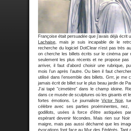
Françoise était persuadée que j'avais déjà écrit un 
Lachaise
, mais je suis incapable de le ret
recherche du logiciel DotClear n'est pas très au
on cherche les billets écrits sur le cinéma par r
seulement les plus récents et ne propose pas 
arriver, il faut d'abord choisir une rubrique, p
mois l'un après l'autre. Ou bien il faut cherche
utilisé dans l'ensemble des billets. Grrr, je me c
jamais écrit de billet sur le plus beau jardin de Pa
J'ai tapé "cimetière" dans le champ idoine. Ri
dans ce musée de sculptures où les gisants et le
fortes émotions. Le journaliste
Victor Noir
, tu
célèbre avec ses parties proéminentes, nez,
godillots, usées à force d'être astiquées 
espérant devenir fécondes. Mais rien sur Noir
maigre, mais pas aussi décharné que les ima
évocations font face au
Mur des Fédérés
. Tant