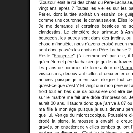
"Zouzou" était le roi des chats du Père-Lachaise
vingt ans après ? Toutes les vieilles sur les 
Périer, dont la tête abritait un essaim de guê
comme une couronne, le connaissaient. Elles l'on
Je me demande si certaines bestioles ne so
clandestins. Le cimetière des animaux à Asni
bourgeois, les autres sont dans des jardins, ou 
chose m'inquiète, nous n'avons croisé aucun ma
sont donc passés les chats du Père-Lachaise ?
Reste "
Françoise
" (j'ai commencé par elle, il 
qu'en éternel père-lachaisien je guide au traver
les plans de pommes de terre autour de
Parme
vivaces iris, découvrant celles et ceux enterrés 
années puisque je m'en suis éloigné tout ce
qu'est-ce que c'est ? Et vingt que mon père est au
froid tout en bas que sa poussière doit être b
sur le marbre me fait une drôle d'impression. Je
aurait 90 ans. Il faudra donc que j'arrive à 87 ou
ma fille à mon âge puisque je suis devenu p
que lui. Vertige du microscopique. Poussière d'é
érodé la pierre, la mousse a envahi le creu
gravés, on entretient de vieilles tombes qui ont l'a
revivre les disparus... C'est la vie éternelle, un