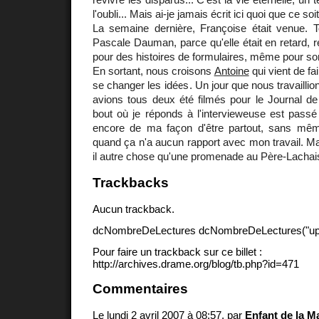
l'oubli... Mais ai-je jamais écrit ici quoi que ce s
La semaine dernière, Françoise était venue. T
Pascale Dauman, parce qu'elle était en retard,
pour des histoires de formulaires, même pour son
En sortant, nous croisons
Antoine
qui vient de fai
se changer les idées. Un jour que nous travailli
avions tous deux été filmés pour le Journal 
bout où je réponds à l'intervieweuse est passé à
encore de ma façon d'être partout, sans mê
quand ça n'a aucun rapport avec mon travail. Ma
il autre chose qu'une promenade au Père-Lachai
Trackbacks
Aucun trackback.
dcNombreDeLectures dcNombreDeLectures("upd
Pour faire un trackback sur ce billet :
http://archives.drame.org/blog/tb.php?id=471
Commentaires
Le lundi 2 avril 2007 à 08:57, par
Enfant de la M