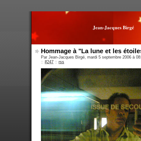
Jean-Jacques Birgé
Hommage à "La lune et les étoile
Par Jean-Jacques Birgé, mardi 5 septembre 2006 à 0
::
#247
::
rss