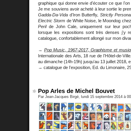
graphique qui donne envie d'écouter ce que l'on
Je me souviens avoir acheté à leur sortie le pre
Gadda-Da-Vida
d'Iron Butterfly,
Strictly Persona
Electric Storm
de White Noise, le Moondog che
Peril
de John Cale, uniquement sur leur poc
lorsque les expositions sont très denses j'y r
catalogue, confortablement allongé sur mon divan
→
Pop Music, 1967-2017, Graphisme et musiq
Internationale des Arts, 18 rue de l'Hôtel-de-Vill
au dimanche (14h-19h) jusqu'au 13 juillet 2018, e
→ catalogue de l'exposition, Ed. du Limonaire, 2
Pop Arles de Michel Bouvet
Par Jean-Jacques Birgé, lundi 15 septembre 2014 à 0