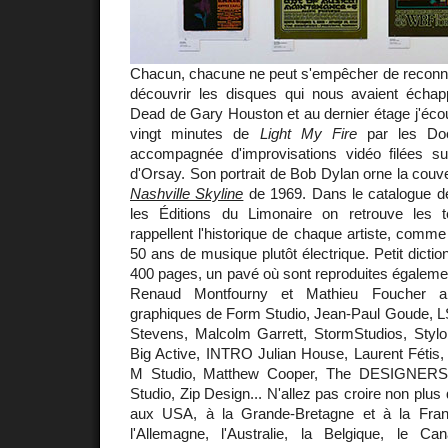
Chacun, chacune ne peut s'empêcher de reconnaî
découvrir les disques qui nous avaient échap
Dead de Gary Houston et au dernier étage j'écout
vingt minutes de
Light My Fire
par les Doo
accompagnée d'improvisations vidéo filées s
d'Orsay. Son portrait de Bob Dylan orne la couv
Nashville Skyline
de 1969. Dans le catalogue de 
les Éditions du Limonaire on retrouve les t
rappellent l'historique de chaque artiste, comme 
50 ans de musique plutôt électrique. Petit dicti
400 pages, un pavé où sont reproduites égaleme
Renaud Montfourny et Mathieu Foucher ai
graphiques de Form Studio, Jean-Paul Goude,
Stevens, Malcolm Garrett, StormStudios, Stylo
Big Active, INTRO Julian House, Laurent Fétis,
M Studio, Matthew Cooper, The DESIGNERS
Studio, Zip Design... N'allez pas croire non plus 
aux USA, à la Grande-Bretagne et à la Franc
l'Allemagne, l'Australie, la Belgique, le C