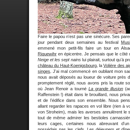
Faire le papou n'est pas une sinécure. Ses paren
jour pendant deux semaines au festival
Mus
emmené mon petit-fils faire un tour en Alsa
Riquewihr
en épicentre. Je pensais que le côté
Neige et les sept nains
lui plairait, surtout qu'à p
château du Haut-Koenigsbourg
, la
Volière des ai
singes
. J'ai mal commencé en oubliant mon sac
nous avait déposés au loueur de voiture près d
promptement réglé, nous avons pris la route so
où Jean Renoir a tourné
La grande illusion
(ac
Raffenstein !) était dans le brouillard, nous priv
et de l'édifice dans son ensemble. Nous pens
allant regarder les rapaces en vol libre (rien à v
von Stroheim), mais les averses annulèrent le
tout de même admirer les bestioles carnassi
leurs cages, certaines nous abreuvant d'u
possédais pas les clefs. Les déjeuners et dîner