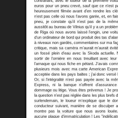
contrariant, avec le loueur de la première voitu
euros pour un pneu crevé, sauf que ce n'est pa
heureusement filmée avant d'en rendre les clé
n'est pas celle où nous l'avons garée, et, en fai
pneu, je constate qu'il n'est pas de la mê
aussitôt au bureau de Vilnius qu'il y a un probl
de Riga où nous avons laissé l'engin, une voitu
d'un ordinateur de bord qui produit des tas d'al
à niveaux non gardés, commentaires sur ma faço
critique, mais sa caméra m'aurait m'aurait évi
un fossé plein d'eau avec la Skoda actuelle.
sortir de l'ornière en nous treuillant avec le
l'arnaque qui nous fiche en pétard. J'avais comm
plusieurs mois avec ma carte American Express
acceptée dans les pays baltes ; j'ai donc versé 
Or, si l'intégralité n'est pas payée avec la mê
Express, ni la banque n'offrent d'assuran
dommage ou litige. Vous êtes prévenus ! Je pr
la question n'est pas réglée dans les plus brefs d
surlendemain, le loueur m'explique que le 
conducteur suivant, manière de se disculper a
montre pas la voiture que nous avons louée. Il
aucune plaque d'immatriculation ! Les "indélicat