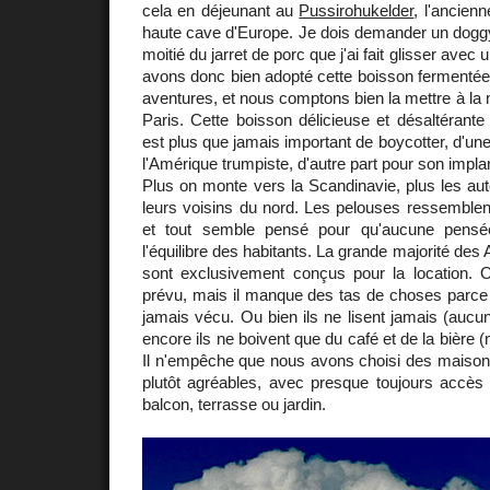
cela en déjeunant au
Pussirohukelder
, l'ancienn
haute cave d'Europe. Je dois demander un doggy
moitié du jarret de porc que j'ai fait glisser ave
avons donc bien adopté cette boisson fermentée
aventures, et nous comptons bien la mettre à la 
Paris. Cette boisson délicieuse et désaltérante
est plus que jamais important de boycotter, d'un
l'Amérique trumpiste, d'autre part pour son implan
Plus on monte vers la Scandinavie, plus les au
leurs voisins du nord. Les pelouses ressemblen
et tout semble pensé pour qu'aucune pensé
l'équilibre des habitants. La grande majorité des
sont exclusivement conçus pour la location. 
prévu, mais il manque des tas de choses parce 
jamais vécu. Ou bien ils ne lisent jamais (auc
encore ils ne boivent que du café et de la bière (ni
Il n'empêche que nous avons choisi des maiso
plutôt agréables, avec presque toujours accès 
balcon, terrasse ou jardin.