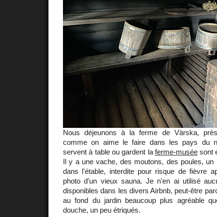
Nous déjeunons à la ferme de Värska, prés
comme on aime le faire dans les pays du n
servent à table ou gardent la
ferme-musée
sont e
Il y a une vache, des moutons, des poules, un 
dans l'étable, interdite pour risque de fièvre 
photo d'un vieux sauna. Je n'en ai utilisé auc
disponibles dans les divers Airbnb, peut-être par
au fond du jardin beaucoup plus agréable qu
douche, un peu étriqués.