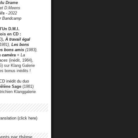
 du Drame
 et D.Meens
ils
- 2022
r Bandcamp
d'Un D.M.I.
fois en CD :
0)
,
À travail égal
1981),
Les bons
les bons amis
(1983),
a caméra
+ La
faces
(inédit, 1984),
) sur Klang Galerie
es bonus inédits !
CD inédit du duo
Hélène Sage
(1981)
utrichien Klanggalerie
anslation (click here)
cents par thème