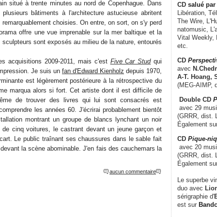
in situé à trente minutes au nord de Copenhague. Dans
CD
salué par 
 plusieurs bâtiments à l'architecture astucieuse abritent
Libération, Té
The Wire, L'H
 remarquablement choisies. On entre, on sort, on s'y perd
natomusic, L'a
norama offre une vue imprenable sur la mer baltique et la
Vital Weekly,
 sculpteurs sont exposés au milieu de la nature, entourés
etc.
CD
Perspecti
es acquisitions 2009-2011, mais c'est
Five Car Stud
qui
avec
N.Chedm
impression. Je suis un
fan d'Edward Kienholz
depuis 1970,
A-T. Hoang, 
minante est légèrement postérieure à la rétrospective du
(MEG-AIMP, d
 marqua alors si fort. Cet artiste dont il est difficile de
Double CD
P
ême de trouver des livres qui lui sont consacrés est
avec 29 music
 comprendre les années 60. J'écrirai probablement bientôt
(GRRR, dist. L
nstallation montrant un groupe de blancs lynchant un noir
Également su
s de cinq voitures, le castrant devant un jeune garçon et
CD
Pique-niq
art. Le public traînant ses chaussures dans le sable fait
avec 20 musi
f devant la scène abominable. J'en fais des cauchemars la
(GRRR, dist. 
Également su
aucun commentaire
Le superbe vi
duo avec
Lion
sérigraphie d'
E
est sur
Band