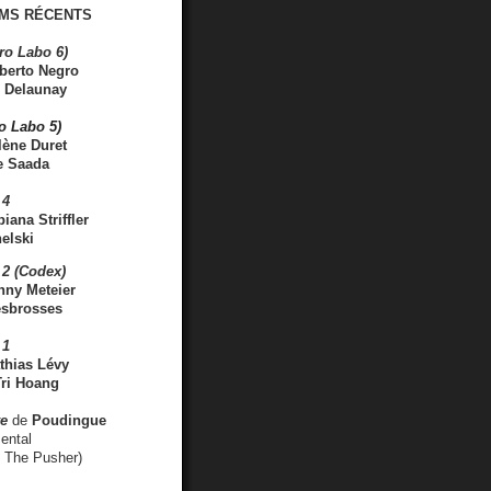
MS RÉCENTS
ro Labo 6)
berto Negro
 Delaunay
ro Labo 5)
lène Duret
e Saada
 4
iana Striffler
elski
2 (Codex)
nny Meteier
esbrosses
 1
thias Lévy
ri Hoang
ve
de
Poudingue
ental
. The Pusher)