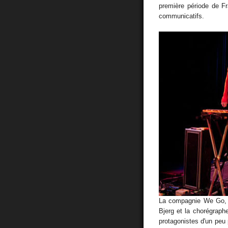
première période de Fra
communicatifs.
La compagnie We Go, 
Bjerg et la chorégraph
protagonistes d'un peu