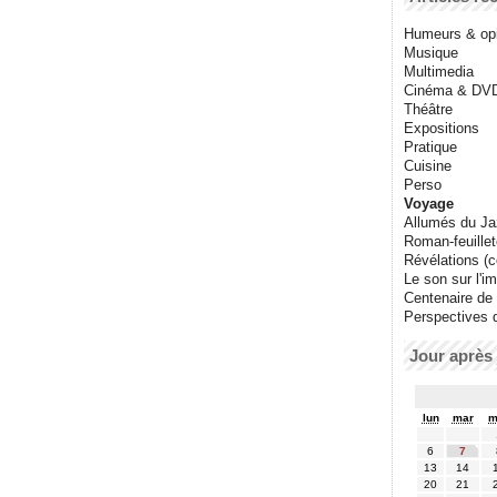
Humeurs & op
Musique
Multimedia
Cinéma & DV
Théâtre
Expositions
Pratique
Cuisine
Perso
Voyage
Allumés du J
Roman-feuille
Révélations (co
Le son sur l'i
Centenaire de
Perspectives 
Jour après 
lun
mar
m
6
7
13
14
20
21