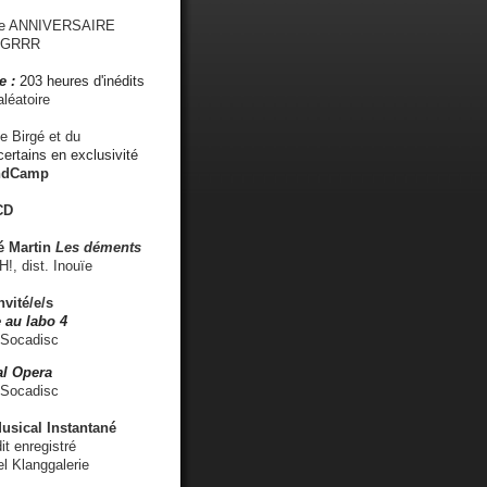
me ANNIVERSAIRE
s GRRR
e :
203 heures d'inédits
léatoire
e Birgé et du
ertains en exclusivité
ndCamp
CD
é
Martin
Les déments
 dist. Inouïe
nvité/e/s
 au labo 4
 Socadisc
l Opera
 Socadisc
sical Instantané
dit enregistré
el Klanggalerie