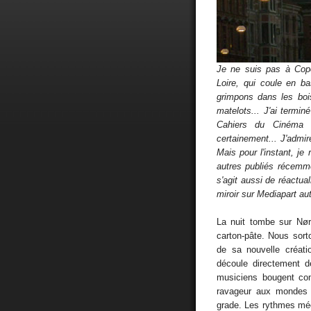
Je ne suis pas à Cope
Loire, qui coule en b
grimpons dans les bois.
matelots... J'ai termi
Cahiers du Cinéma s
certainement... J'admi
Mais pour l'instant, je 
autres publiés récemm
s'agit aussi de réactual
miroir sur Mediapart aut
La nuit tombe sur Nør
carton-pâte. Nous sort
de sa nouvelle créati
découle directement d
musiciens bougent co
ravageur aux mondes d
grade. Les rythmes méc