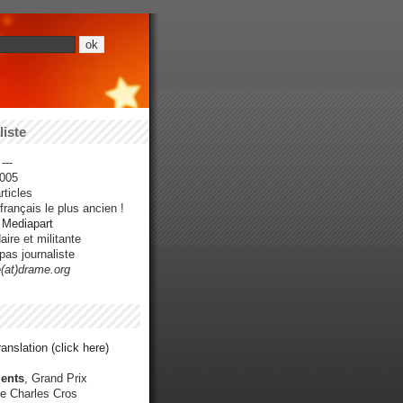
iste
---
005
ticles
rançais le plus ancien !
r Mediapart
ire et militante
pas journaliste
e(at)drame.org
anslation (click here)
ents
, Grand Prix
e Charles Cros