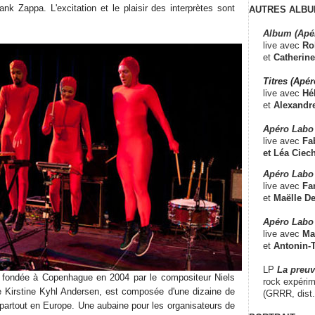
nk Zappa. L'excitation et le plaisir des interprètes sont
AUTRES ALBU
Album (Apé
live avec
Ro
et
Catherine
Titres (Apé
live avec
Hé
et
Alexandr
Apéro Labo
live avec
Fab
et
Léa Ciech
Apéro Labo 
live avec
Fa
et
Maëlle D
Apéro Labo
live avec
Ma
et
Antonin-T
LP
La preu
fondée à Copenhague en 2004 par le compositeur Niels
rock expérim
e Kirstine Kyhl Andersen, est composée d'une dizaine de
(GRRR, dist
 partout en Europe. Une aubaine pour les organisateurs de