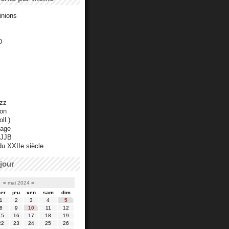
inions
D
azz
ton
ll.)
mage
 JJB
du XXIIe siècle
jour
«
mai 2024
»
er
jeu
ven
sam
dim
1
2
3
4
5
8
9
10
11
12
15
16
17
18
19
22
23
24
25
26