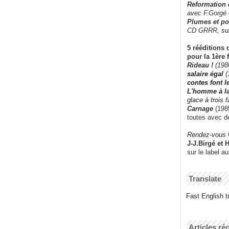
Reformation
avec F.Gorgé
Plumes et po
CD GRRR,
su
5 rééditions 
pour la 1ère 
Rideau !
(198
salaire égal
(
contes font 
L'homme à l
glace à trois 
Carnage
(1985
toutes avec d
Rendez-vous
J-J.Birgé et 
sur le label a
Translate
Fast English tr
Articles ré