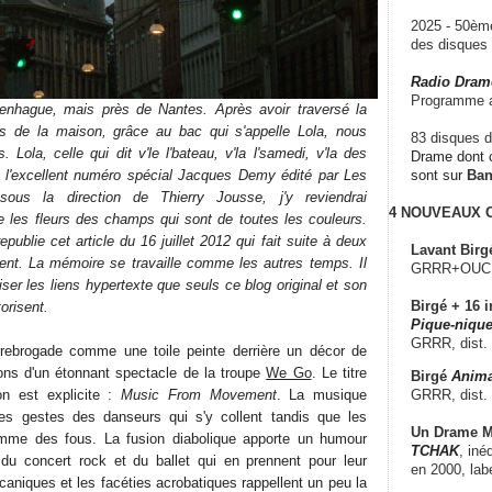
2025 - 50è
des disque
Radio Dram
Programme a
nhague, mais près de Nantes. Après avoir traversé la
as de la maison, grâce au bac qui s'appelle Lola, nous
83 disques d
 Lola, celle qui dit v'le l'bateau, v'la l'samedi, v'la des
Drame dont c
né l'excellent numéro spécial Jacques Demy édité par Les
sont sur
Ba
ous la direction de Thierry Jousse, j'y reviendrai
4 NOUVEAUX
re les fleurs des champs qui sont de toutes les couleurs.
republie cet article du 16 juillet 2012 qui fait suite à deux
Lavant Birg
ent. La mémoire se travaille comme les autres temps. Il
GRRR+OUCH!,
iser les liens hypertexte que seuls ce blog original et son
Birgé + 16 i
orisent.
Pique-nique
GRRR, dist.
rebrogade comme une toile peinte derrière un décor de
ons d'un étonnant spectacle de la troupe
We Go
. Le titre
Birgé
Anima
GRRR, dist.
on est explicite :
Music From Movement
. La musique
es gestes des danseurs qui s'y collent tandis que les
Un Drame Mu
mme des fous. La fusion diabolique apporte un humour
TCHAK
, iné
u concert rock et du ballet qui en prennent pour leur
en 2000, lab
aniques et les facéties acrobatiques rappellent un peu la