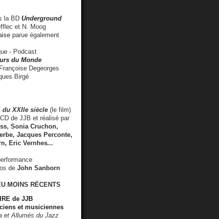
 la BD
Underground
fflec et N. Moog
aise
parue également
e - Podcast
rs du Monde
rançoise Degeorges
ues Birgé
 du XXIIe siècle
(le film)
CD de JJB et réalisé par
s, Sonia Cruchon,
rbe, Jacques Perconte,
rn
,
Eric Vernhes
...
performance
éos de
John Sanborn
EU MOINS RÉCENTS
RE de JJB
ciens et musiciennes
ra et Allumés du Jazz