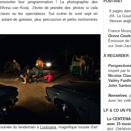
PORTRAIT
renouveler leur programmation ! La photographie des
d'Anna van Kooij. J'évite de prendre des photos si cela
6 pages dans
cteurs ou les spectateurs. Sur scène ils sont sept en
d'A. Le Gouë
autant de guitares, plus percussion et petits instruments
Version angl
.
France Musiqu
Ocora Couleu
Émission de F
sur Jean-Jacq
À REGARDER
Perspectives
inspiré par le 
Nicolas Claus
Valéry Faidhe
John Sanbo
Nonselves
, 
avec les vid
LP & CD
UN P
Le CENTENAI
avec 15 musi
 journée du lendemain à
Louisiana
, magnifique musée d'art
dist. Orkhêst