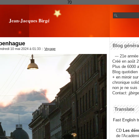
70
Jean-Jacques Birgé
openhague
Blog général
ndredi 10 mai 2024 à 01:33
::
Voyage
--- 21e année 
Créé en août 2
Plus de 6000 ar
Blog quotidien f
+ en miroir su
chronique solida
non je ne suis 
Contact:
jjbirg
Translate
Fast English tr
CD
Les dém
de l'Académi