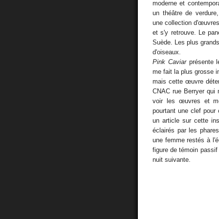
moderne et contempora
un théâtre de verdure,
une collection d'œuvres
et s'y retrouve. Le pa
Suède. Les plus grands
d'oiseaux.
Pink Caviar
présente l
me fait la plus grosse 
mais cette œuvre déter
CNAC rue Berryer qui me
voir les œuvres et m
pourtant une clef pour
un article sur cette i
éclairés par les phare
une femme restés à l'éc
figure de témoin passi
nuit suivante.