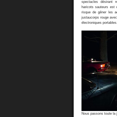
spectacles désirant 
haricots sauteurs est 
risque de gêner les a
justaucorps rouge avec 
électroniques portables
Nous passons toute la