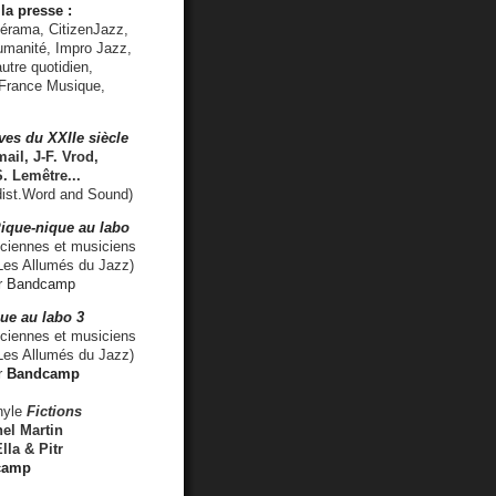
la presse :
lérama, CitizenJazz,
umanité, Impro Jazz,
utre quotidien,
 France Musique,
ves du XXIIe siècle
ail, J-F. Vrod,
S. Lemêtre
...
ist.Word and Sound)
ique-nique au labo
iennes et musiciens
es Allumés du Jazz)
r
Bandcamp
ue au labo 3
ciennes et musiciens
Les Allumés du Jazz)
r
Bandcamp
nyle
Fictions
el Martin
lla & Pitr
camp