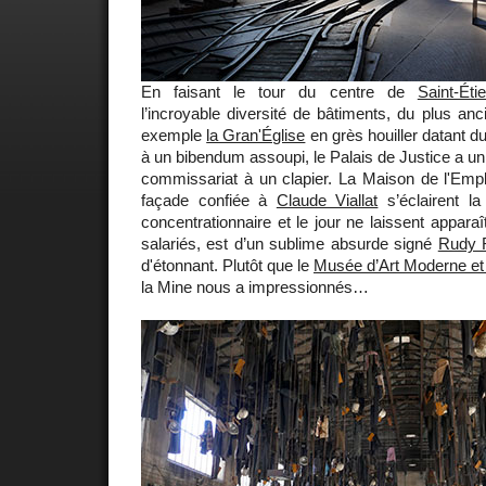
En faisant le tour du centre de
Saint-Éti
l’incroyable diversité de bâtiments, du plus anc
exemple
la Gran'Église
en grès houiller datant d
à un bibendum assoupi, le Palais de Justice a un 
commissariat à un clapier. La Maison de l'Emplo
façade confiée à
Claude Viallat
s’éclairent la
concentrationnaire et le jour ne laissent appara
salariés, est d’un sublime absurde signé
Rudy R
d'étonnant. Plutôt que le
Musée d’Art Moderne e
la Mine nous a impressionnés…