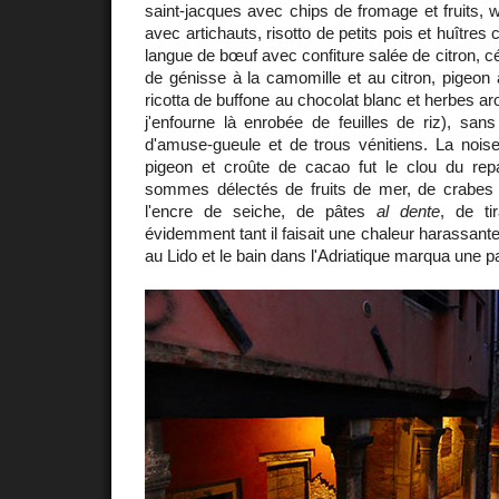
saint-jacques avec chips de fromage et fruits, 
avec artichauts, risotto de petits pois et huître
langue de bœuf avec confiture salée de citron, céler
de génisse à la camomille et au citron, pigeo
ricotta de buffone au chocolat blanc et herbes a
j'enfourne là enrobée de feuilles de riz), san
d'amuse-gueule et de trous vénitiens. La noise
pigeon et croûte de cacao fut le clou du rep
sommes délectés de fruits de mer, de crabes mo
l'encre de seiche, de pâtes
al dente
, de ti
évidemment tant il faisait une chaleur harassante.
au Lido et le bain dans l'Adriatique marqua une p