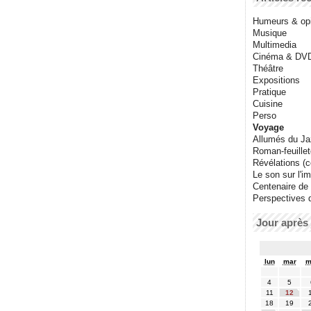
Humeurs & op
Musique
Multimedia
Cinéma & DV
Théâtre
Expositions
Pratique
Cuisine
Perso
Voyage
Allumés du J
Roman-feuille
Révélations (co
Le son sur l'i
Centenaire de
Perspectives 
Jour après 
lun
mar
m
4
5
11
12
18
19