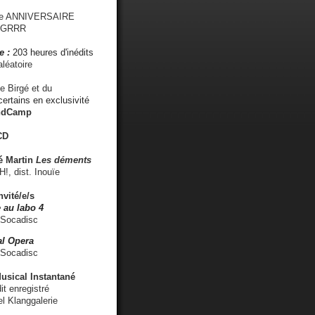
me ANNIVERSAIRE
s GRRR
e :
203 heures d'inédits
léatoire
e Birgé et du
ertains en exclusivité
ndCamp
CD
é
Martin
Les déments
 dist. Inouïe
nvité/e/s
 au labo 4
 Socadisc
l Opera
 Socadisc
sical Instantané
dit enregistré
el Klanggalerie