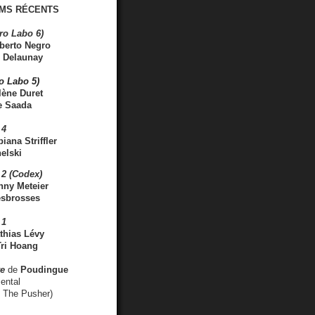
MS RÉCENTS
ro Labo 6)
berto Negro
 Delaunay
ro Labo 5)
lène Duret
e Saada
 4
iana Striffler
elski
2 (Codex)
nny Meteier
esbrosses
 1
thias Lévy
ri Hoang
ve
de
Poudingue
ental
. The Pusher)