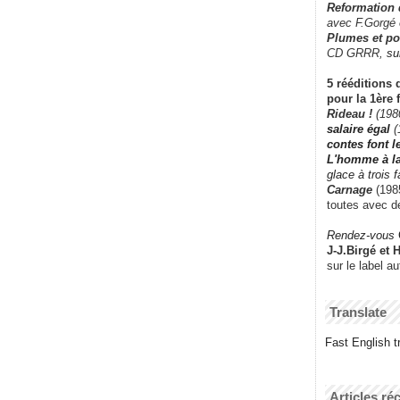
Reformation
avec F.Gorgé
Plumes et po
CD GRRR,
su
5 rééditions 
pour la 1ère 
Rideau !
(198
salaire égal
(
contes font 
L'homme à l
glace à trois 
Carnage
(1985
toutes avec d
Rendez-vous
J-J.Birgé et 
sur le label a
Translate
Fast English tr
Articles ré