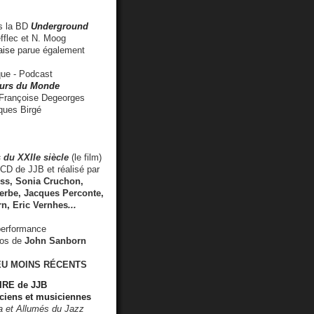
 la BD
Underground
fflec et N. Moog
aise
parue également
e - Podcast
rs du Monde
rançoise Degeorges
ues Birgé
 du XXIIe siècle
(le film)
CD de JJB et réalisé par
s, Sonia Cruchon,
rbe, Jacques Perconte,
rn
,
Eric Vernhes
...
performance
éos de
John Sanborn
EU MOINS RÉCENTS
RE de JJB
ciens et musiciennes
ra et Allumés du Jazz