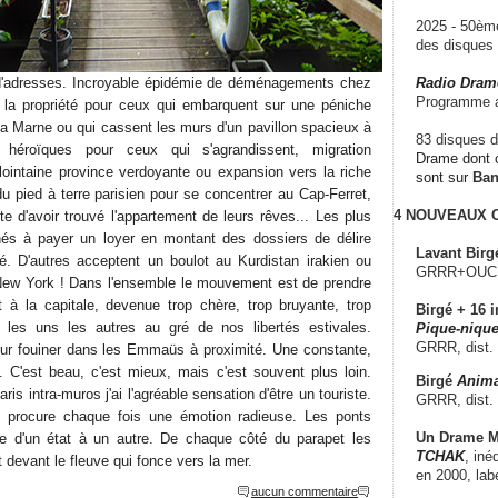
2025 - 50è
des disque
 d'adresses. Incroyable épidémie de déménagements chez
Radio Dram
Programme a
 la propriété pour ceux qui embarquent sur une péniche
la Marne ou qui cassent les murs d'un pavillon spacieux à
83 disques d
x héroïques pour ceux qui s'agrandissent, migration
Drame dont c
ointaine province verdoyante ou expansion vers la riche
sont sur
Ba
u pied à terre parisien pour se concentrer au Cap-Ferret,
4 NOUVEAUX
ute d'avoir trouvé l'appartement de leurs rêves... Les plus
s à payer un loyer en montant des dossiers de délire
Lavant Birg
ité. D'autres acceptent un boulot au Kurdistan irakien ou
GRRR+OUCH!,
 New York ! Dans l'ensemble le mouvement est de prendre
t à la capitale, devenue trop chère, trop bruyante, trop
Birgé + 16 i
s les uns les autres au gré de nos libertés estivales.
Pique-nique
GRRR, dist.
our fouiner dans les Emmaüs à proximité. Une constante,
 C'est beau, c'est mieux, mais c'est souvent plus loin.
Birgé
Anima
ris intra-muros j'ai l'agréable sensation d'être un touriste.
GRRR, dist.
 procure chaque fois une émotion radieuse. Les ponts
Un Drame Mu
e d'un état à un autre. De chaque côté du parapet les
TCHAK
, iné
t devant le fleuve qui fonce vers la mer.
en 2000, lab
aucun commentaire