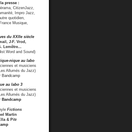
la presse :
lérama, CitizenJazz,
umanité, Impro Jazz,
utre quotidien,
 France Musique,
ves du XXIIe siècle
ail, J-F. Vrod,
S. Lemêtre
...
ist.Word and Sound)
ique-nique au labo
iennes et musiciens
es Allumés du Jazz)
r
Bandcamp
ue au labo 3
ciennes et musiciens
Les Allumés du Jazz)
r
Bandcamp
nyle
Fictions
el Martin
lla & Pitr
camp