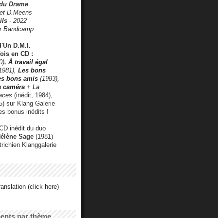
 du Drame
 et D.Meens
ils
- 2022
r Bandcamp
d'Un D.M.I.
fois en CD :
0)
,
À travail égal
1981),
Les bons
les bons amis
(1983),
a caméra
+ La
faces
(inédit, 1984),
) sur Klang Galerie
es bonus inédits !
CD inédit du duo
Hélène Sage
(1981)
utrichien Klanggalerie
anslation (click here)
cents par thème