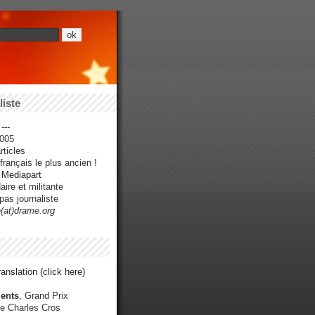
iste
---
005
ticles
rançais le plus ancien !
r Mediapart
ire et militante
pas journaliste
e(at)drame.org
anslation (click here)
ents
, Grand Prix
e Charles Cros