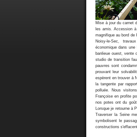
Mise à jour du carnet
les amis. Accession à
magnifique au bord de 
Noisy-le-Sec, travau
économique dans une l
banlieue ouest, vente d
studio de transition fa
pauvres sont condamné
prouvant leur solvabil
espèrent en trouver à
la tangente par rappor
polluée. Nous visiton
Françoise en profite p
nos potes ont du goût.
Lorsque je retourne à Pa
Traverser la Seine me
symbolisent le passag
constructions s'effacen