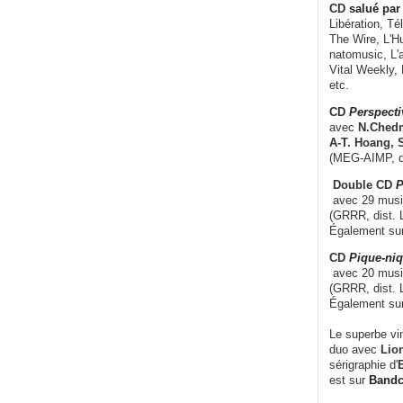
CD
salué par 
Libération, Té
The Wire, L'H
natomusic, L'a
Vital Weekly,
etc.
CD
Perspecti
avec
N.Chedm
A-T. Hoang, 
(MEG-AIMP, d
Double CD
P
avec 29 music
(GRRR, dist. L
Également su
CD
Pique-niq
avec 20 musi
(GRRR, dist. 
Également su
Le superbe vi
duo avec
Lion
sérigraphie d'
E
est sur
Band