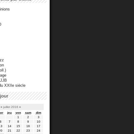
inions
D
azz
ton
ll.)
mage
 JJB
du XXIIe siècle
jour
«
juillet 2016
»
er
jeu
ven
sam
dim
1
2
3
6
7
8
9
10
13
14
15
16
17
20
21
22
23
24