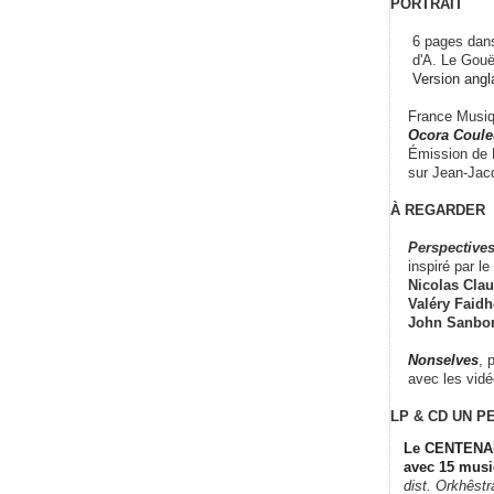
PORTRAIT
6 pages dans
d'A. Le Gouë
Version angl
France Musiqu
Ocora Couleu
Émission de F
sur Jean-Jacq
À REGARDER
Perspectives
inspiré par le 
Nicolas Claus
Valéry Faidhe
John Sanbo
Nonselves
, 
avec les vid
LP & CD
UN P
Le CENTENAI
avec 15 musi
dist. Orkhêst