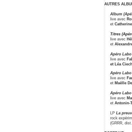
AUTRES ALBU
Album (Apé
live avec
Ro
et
Catherine
Titres (Apé
live avec
Hé
et
Alexandr
Apéro Labo
live avec
Fab
et
Léa Ciech
Apéro Labo 
live avec
Fa
et
Maëlle D
Apéro Labo
live avec
Ma
et
Antonin-T
LP
La preu
rock expérim
(GRRR, dist