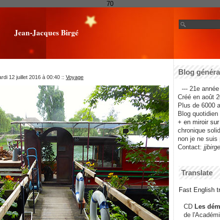
70
Jean-Jacques Birgé
Blog général
di 12 juillet 2016 à 00:40
::
Voyage
--- 21e année 
Créé en août 2
Plus de 6000 ar
Blog quotidien f
+ en miroir su
chronique solida
non je ne suis 
Contact:
jjbirg
Translate
Fast English tr
CD
Les dém
de l'Académi