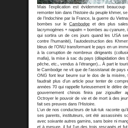
Mais l'explication est évidemment beaucoup 
remonter loin dans l'histoire du peuple khmer, se 
de l'Indochine par la France, la guerre du Vietn
bombes sur le
Cambodge
et des plus sale
lacrymogènes + napalm = bombes au cyanure, inf
qui sortira un de ces jours quand les USA s
contre l'humanité), l'autodestruction des Khme
bleus de l'ONU transformant le pays en un imme
à la corruption de nombreux dirigeants (collusi
mafia), la mise à sac du pays (dilapidation des 
pêche, etc., vendus à l'étranger)... À part le touri
le Cambodge ne vit que de l'assistanat de pays
ONG font leur beurre sur le dos de la misère, to
faudrait plus d'un article pour tenter de comp
années 70 qui rappelle furieusement le délire d
gouvernement chinois finira par zigouiller 
Octroyer le pouvoir de vie et de mort à des jeun
fait ses preuves dans l'Histoire.
L'un de nos conducteurs de tuk-tuk raconte qu'il
ses parents, instituteurs, ont été assassinés 
avec soixante autres gamins, sans boire ni mange
et à mesure, il fut l'un des trois rescapés et f