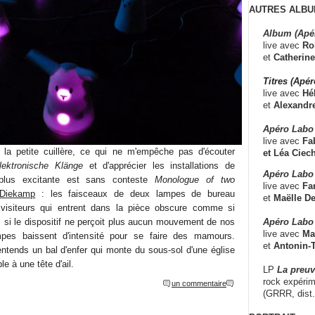
AUTRES ALBU
Album (Apé
live avec
Ro
et
Catherine
Titres (Apé
live avec
Hé
et
Alexandr
Apéro Labo
live avec
Fab
la petite cuillère, ce qui ne m'empêche pas d'écouter
et
Léa Ciech
lektronische Klänge
et d'apprécier les installations de
Apéro Labo 
plus excitante est sans conteste
Monologue of two
live avec
Fa
 Diekamp
: les faisceaux de deux lampes de bureau
et
Maëlle D
s visiteurs qui entrent dans la pièce obscure comme si
Apéro Labo
; si le dispositif ne perçoit plus aucun mouvement de nos
live avec
Ma
pes baissent d'intensité pour se faire des mamours.
et
Antonin-T
'entends un bal d'enfer qui monte du sous-sol d'une église
e à une tête d'ail.
LP
La preu
rock expérim
un commentaire
(GRRR, dist