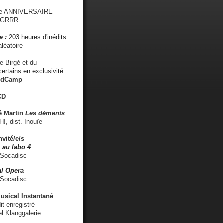
me ANNIVERSAIRE
s GRRR
e :
203 heures d'inédits
léatoire
e Birgé et du
ertains en exclusivité
ndCamp
CD
é
Martin
Les déments
 dist. Inouïe
nvité/e/s
 au labo 4
 Socadisc
l Opera
 Socadisc
sical Instantané
dit enregistré
el Klanggalerie