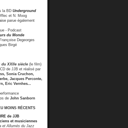
 la BD
Underground
fflec et N. Moog
aise
parue également
e - Podcast
rs du Monde
rançoise Degeorges
ues Birgé
 du XXIIe siècle
(le film)
CD de JJB et réalisé par
s, Sonia Cruchon,
rbe, Jacques Perconte,
rn
,
Eric Vernhes
...
performance
éos de
John Sanborn
EU MOINS RÉCENTS
RE de JJB
ciens et musiciennes
ra et Allumés du Jazz