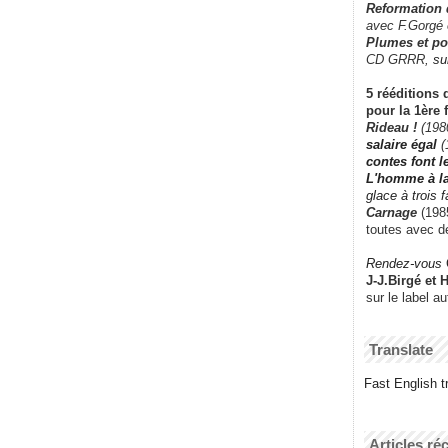
Reformation
avec F.Gorgé
Plumes et po
CD GRRR,
su
5 rééditions 
pour la 1ère 
Rideau !
(198
salaire égal
(
contes font 
L'homme à l
glace à trois 
Carnage
(1985
toutes avec d
Rendez-vous
J-J.Birgé et 
sur le label a
Translate
Fast English tr
Articles ré