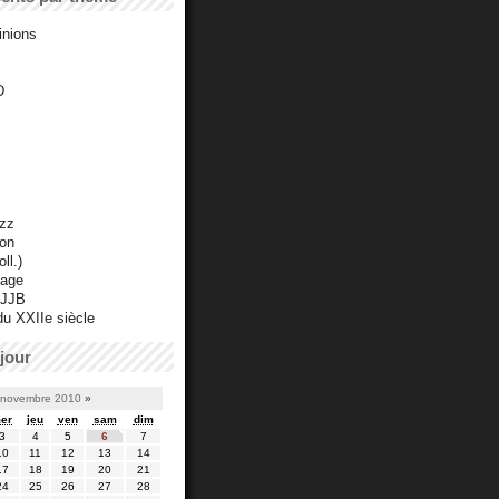
inions
D
azz
ton
ll.)
mage
 JJB
du XXIIe siècle
jour
novembre 2010
»
er
jeu
ven
sam
dim
3
4
5
6
7
10
11
12
13
14
17
18
19
20
21
24
25
26
27
28