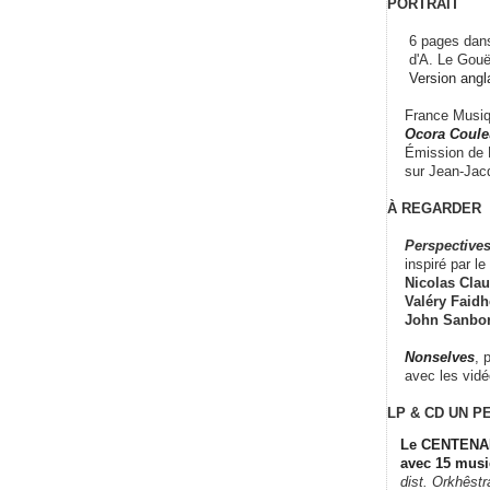
PORTRAIT
6 pages dans
d'A. Le Gouë
Version angl
France Musiqu
Ocora Couleu
Émission de F
sur Jean-Jacq
À REGARDER
Perspectives
inspiré par le 
Nicolas Claus
Valéry Faidhe
John Sanbo
Nonselves
, 
avec les vid
LP & CD
UN P
Le CENTENAI
avec 15 musi
dist. Orkhêst