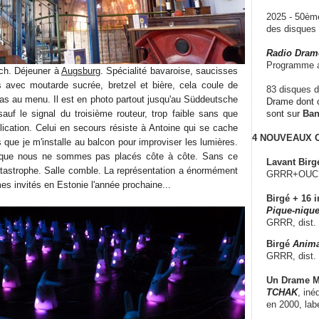
2025 - 50è
des disque
Radio Dram
Programme a
ich. Déjeuner à
Augsburg
. Spécialité bavaroise, saucisses
 avec moutarde sucrée, bretzel et bière, cela coule de
83 disques d
pas au menu. Il est en photo partout jusqu'au Süddeutsche
Drame dont c
sauf le signal du troisième routeur, trop faible sans que
sont sur
Ba
lication. Celui en secours résiste à Antoine qui se cache
4 NOUVEAUX
 que je m'installe au balcon pour improviser les lumières.
s que nous ne sommes pas placés côte à côte. Sans ce
Lavant Birg
catastrophe. Salle comble. La représentation a énormément
GRRR+OUCH!,
 invités en Estonie l'année prochaine...
Birgé + 16 i
Pique-nique
GRRR, dist.
Birgé
Anima
GRRR, dist.
Un Drame Mu
TCHAK
, iné
en 2000, lab