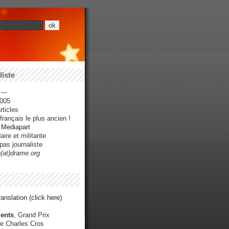
iste
---
005
ticles
rançais le plus ancien !
r Mediapart
ire et militante
pas journaliste
e(at)drame.org
anslation (click here)
ents
, Grand Prix
e Charles Cros