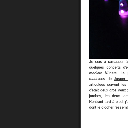
Je suis à ramasser à 
quelques concerts d'
e
mediale Künste
. La 
machines
de
Jasper
articulées suivent le
c'était deux gros yeux 
jambes, les deux lam
Rentrant tard à pied, j
dont le clocher ressembl