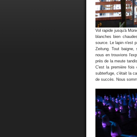
Vol rapide jusqu'à Mün
blanches bien chaudes
source. Le lapin n'est 
Zeitung. Tout baigne, 
nous en trouvions l'exp
près de la meute tandis
C'est la première foi
subterfuge, c'était la 
de succès. Nous sommes