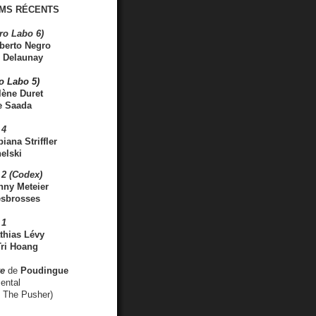
MS RÉCENTS
ro Labo 6)
berto Negro
 Delaunay
ro Labo 5)
lène Duret
e Saada
 4
iana Striffler
elski
2 (Codex)
nny Meteier
esbrosses
 1
thias Lévy
ri Hoang
ve
de
Poudingue
ental
. The Pusher)