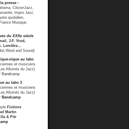
la presse :
lérama, CitizenJazz,
umanité, Impro Jazz,
utre quotidien,
 France Musique,
ves du XXIIe siècle
ail, J-F. Vrod,
S. Lemêtre
...
ist.Word and Sound)
ique-nique au labo
iennes et musiciens
es Allumés du Jazz)
r
Bandcamp
ue au labo 3
ciennes et musiciens
Les Allumés du Jazz)
r
Bandcamp
nyle
Fictions
el Martin
lla & Pitr
camp