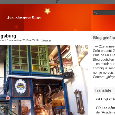
70
Jean-Jacques Birgé
ugsburg
Blog général
amedi 6 novembre 2010 à 03:19
::
Voyage
--- 21e année 
Créé en août 2
Plus de 6000 ar
Blog quotidien f
+ en miroir su
chronique solida
non je ne suis 
Contact:
jjbirg
Translate
Fast English tr
CD
Les dém
de l'Académi