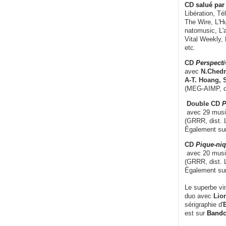
CD
salué par 
Libération, Té
The Wire, L'H
natomusic, L'a
Vital Weekly,
etc.
CD
Perspecti
avec
N.Chedm
A-T. Hoang, 
(MEG-AIMP, d
Double CD
P
avec 29 music
(GRRR, dist. L
Également su
CD
Pique-niq
avec 20 musi
(GRRR, dist. 
Également su
Le superbe vi
duo avec
Lion
sérigraphie d'
E
est sur
Band