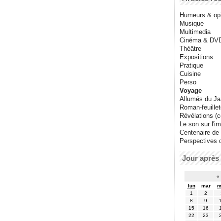
Humeurs & op
Musique
Multimedia
Cinéma & DV
Théâtre
Expositions
Pratique
Cuisine
Perso
Voyage
Allumés du J
Roman-feuille
Révélations (co
Le son sur l'i
Centenaire de
Perspectives 
Jour après 
«
lun
mar
m
1
2
8
9
15
16
22
23