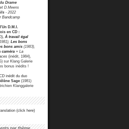
 du Drame
 et D.Meens
ils
- 2022
r Bandcamp
d'Un D.M.I.
fois en CD :
0)
,
À travail égal
1981),
Les bons
les bons amis
(1983),
a caméra
+ La
faces
(inédit, 1984),
) sur Klang Galerie
es bonus inédits !
CD inédit du duo
Hélène Sage
(1981)
utrichien Klanggalerie
anslation (click here)
cents par thème