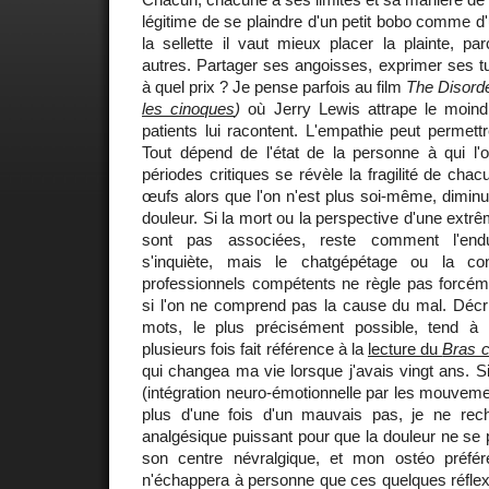
légitime de se plaindre d'un petit bobo comme d
la sellette il vaut mieux placer la plainte, par
autres. Partager ses angoisses, exprimer ses t
à quel prix ? Je pense parfois au film
The Disorde
les cinoques
)
où Jerry Lewis attrape le moi
patients lui racontent. L'empathie peut permettr
Tout dépend de l'état de la personne à qui l'
périodes critiques se révèle la fragilité de ch
œufs alors que l'on n'est plus soi-même, diminu
douleur. Si la mort ou la perspective d'une ext
sont pas associées, reste comment l'end
s'inquiète, mais le chatgépétage ou la co
professionnels compétents ne règle pas forcéme
si l'on ne comprend pas la cause du mal. Décri
mots, le plus précisément possible, tend à l'a
plusieurs fois fait référence à la
lecture du
Bras 
qui changea ma vie lorsque j'avais vingt ans. Si 
(intégration neuro-émotionnelle par les mouvemen
plus d'une fois d'un mauvais pas, je ne rec
analgésique puissant pour que la douleur ne se
son centre névralgique, et mon ostéo préféré
n'échappera à personne que ces quelques réflex