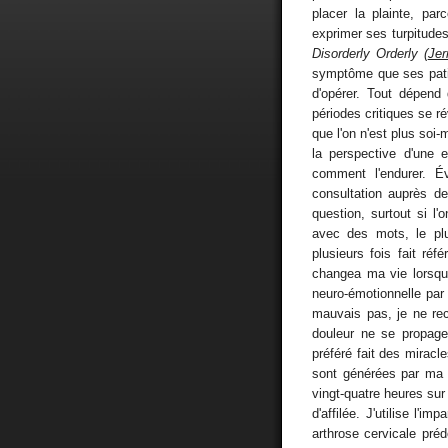
placer la plainte, par
exprimer ses turpitudes
Disorderly Orderly (
Jer
symptôme que ses patie
d'opérer. Tout dépend 
périodes critiques se r
que l'on n'est plus soi
la perspective d'une 
comment l'endurer. É
consultation auprès d
question, surtout si l
avec des mots, le plus
plusieurs fois fait réf
changea ma vie lorsque 
neuro-émotionnelle par
mauvais pas, je ne re
douleur ne se propage
préféré fait des miracl
sont générées par m
vingt-quatre heures sur
d'affilée. J'utilise l'i
arthrose cervicale pré