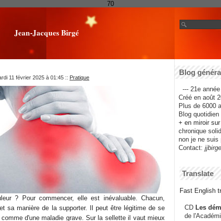
70
Jean-Jacques Birgé
Blog général
rdi 11 février 2025 à 01:45
::
Pratique
--- 21e année 
Créé en août 2
Plus de 6000 ar
Blog quotidien f
+ en miroir su
chronique solida
non je ne suis 
Contact:
jjbirg
Translate
Fast English tr
leur ? Pour commencer, elle est inévaluable. Chacun,
CD
Les dém
t sa manière de la supporter. Il peut être légitime de se
de l'Académi
o comme d'une maladie grave. Sur la sellette il vaut mieux