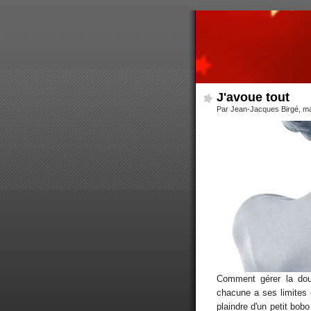
J'avoue tout
Par Jean-Jacques Birgé, ma
Comment gérer la dou
chacune a ses limites e
plaindre d'un petit bob