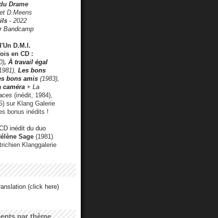
 du Drame
 et D.Meens
ils
- 2022
r Bandcamp
d'Un D.M.I.
fois en CD :
0)
,
À travail égal
1981),
Les bons
les bons amis
(1983),
a caméra
+ La
faces
(inédit, 1984),
) sur Klang Galerie
es bonus inédits !
CD inédit du duo
Hélène Sage
(1981)
utrichien Klanggalerie
anslation (click here)
cents par thème