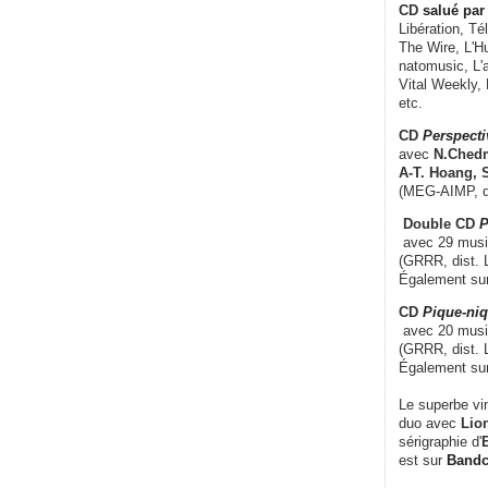
CD
salué par 
Libération, Té
The Wire, L'H
natomusic, L'a
Vital Weekly,
etc.
CD
Perspecti
avec
N.Chedm
A-T. Hoang, 
(MEG-AIMP, d
Double CD
P
avec 29 music
(GRRR, dist. L
Également su
CD
Pique-niq
avec 20 musi
(GRRR, dist. 
Également su
Le superbe vi
duo avec
Lion
sérigraphie d'
E
est sur
Band