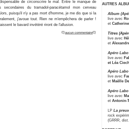
ndispensable de circonscrire le mal. Entre le manque de
AUTRES ALBU
ts secondaires du tramadol-paracétamol mon cerveau
ors, puisqu'il n'y a pas mort d'homme, je me dis que si la
Album (Apé
live avec
Ro
téralement, j'avoue tout. Rien ne m'empêchera de parler !
et
Catherine
issent le bavard invétéré riront de l'allusion.
aucun commentaire
Titres (Apé
live avec
Hé
et
Alexandr
Apéro Labo
live avec
Fab
et
Léa Ciech
Apéro Labo 
live avec
Fa
et
Maëlle D
Apéro Labo
live avec
Ma
et
Antonin-T
LP
La preu
rock expérim
(GRRR, dist