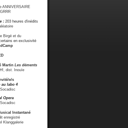
me ANNIVERSAIRE
s GRRR
e :
203 heures d'inédits
léatoire
e Birgé et du
ertains en exclusivité
ndCamp
CD
é
Martin
Les déments
 dist. Inouïe
nvité/e/s
 au labo 4
 Socadisc
l Opera
 Socadisc
sical Instantané
dit enregistré
el Klanggalerie