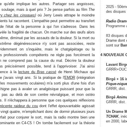
ce qu'elle implique les autres. Partager ses angoisses,
2025 - 50è
 soulage, mais à quel prix ? Je pense parfois au film
The
des disque
ry chez les cinoques
)
où Jerry Lewis attrape le moindre
nts lui racontent. L'empathie peut permettre au transfert
Radio Dram
Programme a
de l'état de la personne à qui l'on s'adresse. Dans les
évèle la fragilité de chacun. On marche sur des œufs alors
83 disques d
-même, diminué par les assauts de la douleur. Si la mort ou
Drame dont c
extrême dégénérescence n'y sont pas associées, reste
sont sur
Ba
videmment on s'inquiète, mais le chatgépétage ou la
es professionnels compétents ne règle pas forcément la
4 NOUVEAUX
'on ne comprend pas la cause du mal. Décrire la douleur
Lavant Birg
 précisément possible, tend à l'apprivoiser. J'ai ainsi
GRRR+OUCH!,
érence à la
lecture du
Bras cassé
de Henri Michaux qui
j'avais vingt ans. Si la pratique de l'
EMDR
(intégration
Birgé + 16 i
 les mouvements oculaires) m'a sorti plus d'une fois d'un
Pique-nique
GRRR, dist.
chigne pas à avaler un analgésique puissant pour que la
 pas au delà de son centre névralgique, et mon ostéo
Birgé
Anima
es. Il n'échappera à personne que ces quelques réflexions
GRRR, dist.
a
récente raideur du cou
dont l'effet épouvantable agissait
Un Drame Mu
 vingt quatre, m'empêchant donc de dormir plusieurs jours
TCHAK
, iné
mparfait pour conjurer le sort, mais la radio montre bien une
en 2000, lab
dominante en C4-C5 ! On tombe facilement sur la théorie