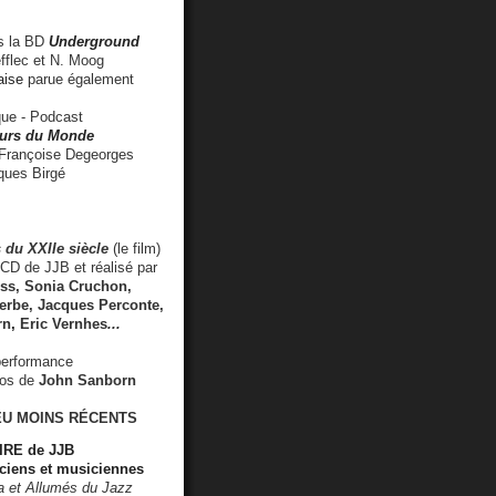
 la BD
Underground
fflec et N. Moog
aise
parue également
e - Podcast
rs du Monde
rançoise Degeorges
ues Birgé
 du XXIIe siècle
(le film)
CD de JJB et réalisé par
s, Sonia Cruchon,
rbe, Jacques Perconte,
rn
,
Eric Vernhes
...
performance
éos de
John Sanborn
EU MOINS RÉCENTS
RE de JJB
ciens et musiciennes
ra et Allumés du Jazz