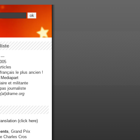
iste
---
005
ticles
rançais le plus ancien !
r Mediapart
ire et militante
pas journaliste
e(at)drame.org
anslation (click here)
ents
, Grand Prix
e Charles Cros