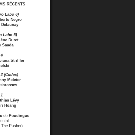
MS RÉCENTS
ro Labo 6)
berto Negro
 Delaunay
ro Labo 5)
lène Duret
e Saada
 4
iana Striffler
elski
2 (Codex)
nny Meteier
esbrosses
 1
thias Lévy
ri Hoang
ve
de
Poudingue
ental
. The Pusher)