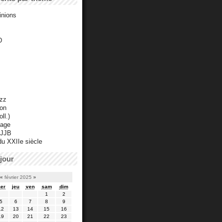
inions
D
azz
ton
ll.)
mage
 JJB
du XXIIe siècle
jour
«
février 2025
»
er
jeu
ven
sam
dim
1
2
5
6
7
8
9
12
13
14
15
16
19
20
21
22
23