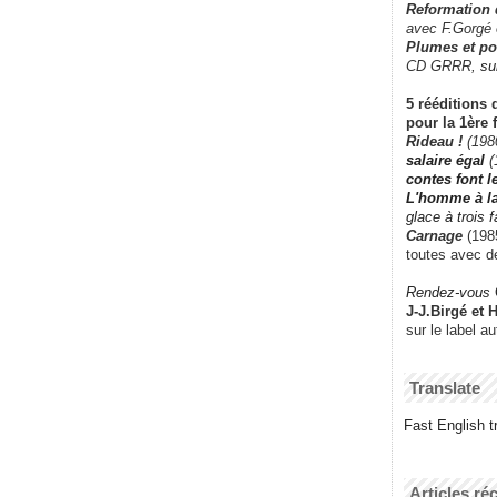
Reformation
avec F.Gorgé
Plumes et po
CD GRRR,
su
5 rééditions 
pour la 1ère 
Rideau !
(198
salaire égal
(
contes font 
L'homme à l
glace à trois 
Carnage
(1985
toutes avec d
Rendez-vous
J-J.Birgé et 
sur le label a
Translate
Fast English tr
Articles ré