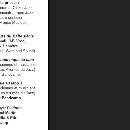
la presse :
lérama, CitizenJazz,
umanité, Impro Jazz,
utre quotidien,
 France Musique,
ves du XXIIe siècle
ail, J-F. Vrod,
S. Lemêtre
...
ist.Word and Sound)
ique-nique au labo
iennes et musiciens
es Allumés du Jazz)
r
Bandcamp
ue au labo 3
ciennes et musiciens
Les Allumés du Jazz)
r
Bandcamp
nyle
Fictions
el Martin
lla & Pitr
camp