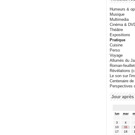
Humeurs & op
Musique
Multimedia
Cinéma & DV
Théâtre
Expositions
Pratique
Cuisine
Perso
Voyage
Allumés du J
Roman-feuille
Révélations (co
Le son sur l'i
Centenaire de
Perspectives 
Jour après 
lun
mar
m
3
4
10
11
17
18