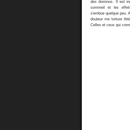
des dominos. Il est i
sommeil et les effe
s'embue quelque peu. Al
douleur me torture lit
Celles et ceux qui conna