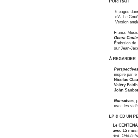
PORTRAIT
6 pages dans
d'A. Le Gouë
Version angl
France Musiqu
Ocora Couleu
Émission de F
sur Jean-Jacq
À REGARDER
Perspectives
inspiré par le 
Nicolas Claus
Valéry Faidhe
John Sanbo
Nonselves
, 
avec les vid
LP & CD
UN P
Le CENTENAI
avec 15 musi
dist. Orkhêst