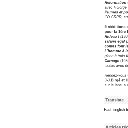
Reformation
avec F.Gorgé
Plumes et po
CD GRRR,
su
5 rééditions 
pour la 1ère 
Rideau !
(198
salaire égal
(
contes font 
L'homme à l
glace à trois 
Carnage
(1985
toutes avec d
Rendez-vous
J-J.Birgé et 
sur le label a
Translate
Fast English tr
Articles ré