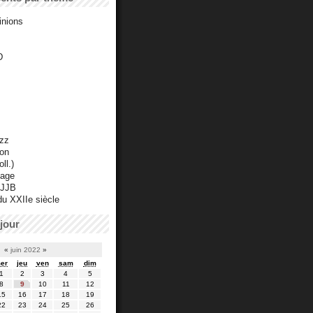
inions
D
azz
ton
ll.)
mage
 JJB
du XXIIe siècle
jour
«
juin 2022
»
er
jeu
ven
sam
dim
1
2
3
4
5
8
9
10
11
12
15
16
17
18
19
22
23
24
25
26