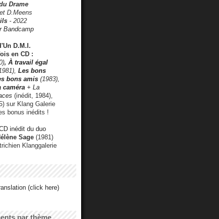
 du Drame
 et D.Meens
ils
- 2022
r Bandcamp
d'Un D.M.I.
fois en CD :
0)
,
À travail égal
1981),
Les bons
les bons amis
(1983),
a caméra
+ La
faces
(inédit, 1984),
) sur Klang Galerie
es bonus inédits !
CD inédit du duo
Hélène Sage
(1981)
utrichien Klanggalerie
anslation (click here)
cents par thème