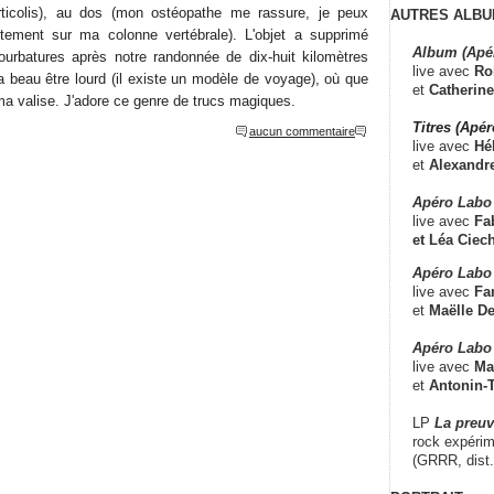
torticolis), au dos (mon ostéopathe me rassure, je peux
AUTRES ALBU
ctement sur ma colonne vertébrale). L'objet a supprimé
Album (Apé
urbatures après notre randonnée de dix-huit kilomètres
live avec
Ro
a beau être lourd (il existe un modèle de voyage), où que
et
Catherine
s ma valise. J'adore ce genre de trucs magiques.
Titres (Apé
aucun commentaire
live avec
Hé
et
Alexandr
Apéro Labo
live avec
Fab
et
Léa Ciech
Apéro Labo 
live avec
Fa
et
Maëlle D
Apéro Labo
live avec
Ma
et
Antonin-T
LP
La preu
rock expérim
(GRRR, dist