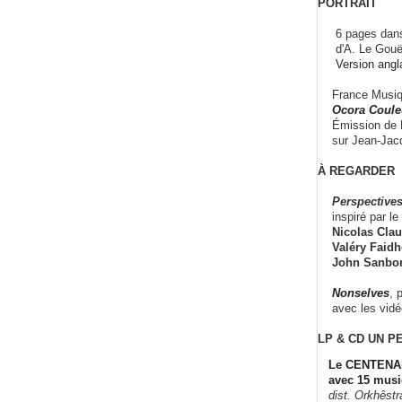
PORTRAIT
6 pages dans
d'A. Le Gouë
Version angl
France Musiqu
Ocora Couleu
Émission de F
sur Jean-Jacq
À REGARDER
Perspectives
inspiré par le 
Nicolas Claus
Valéry Faidhe
John Sanbo
Nonselves
, 
avec les vid
LP & CD
UN P
Le CENTENAI
avec 15 musi
dist. Orkhêst