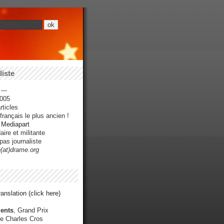
iste
---
005
ticles
rançais le plus ancien !
r Mediapart
ire et militante
pas journaliste
e(at)drame.org
anslation (click here)
ents
, Grand Prix
e Charles Cros