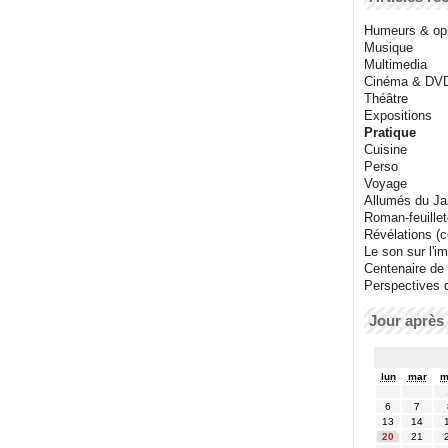
Humeurs & op
Musique
Multimedia
Cinéma & DV
Théâtre
Expositions
Pratique
Cuisine
Perso
Voyage
Allumés du J
Roman-feuille
Révélations (co
Le son sur l'i
Centenaire de
Perspectives 
Jour après 
lun
mar
m
6
7
13
14
20
21