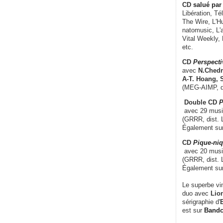
CD
salué par 
Libération, Té
The Wire, L'H
natomusic, L'a
Vital Weekly,
etc.
CD
Perspecti
avec
N.Chedm
A-T. Hoang, 
(MEG-AIMP, d
Double CD
P
avec 29 music
(GRRR, dist. L
Également su
CD
Pique-niq
avec 20 musi
(GRRR, dist. 
Également su
Le superbe vi
duo avec
Lion
sérigraphie d'
E
est sur
Band