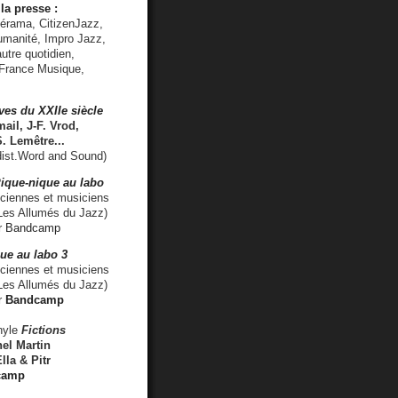
la presse :
lérama, CitizenJazz,
umanité, Impro Jazz,
utre quotidien,
 France Musique,
ves du XXIIe siècle
ail, J-F. Vrod,
S. Lemêtre
...
ist.Word and Sound)
ique-nique au labo
iennes et musiciens
es Allumés du Jazz)
r
Bandcamp
ue au labo 3
ciennes et musiciens
Les Allumés du Jazz)
r
Bandcamp
nyle
Fictions
el Martin
lla & Pitr
camp