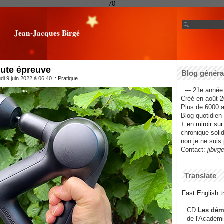
70
Jean-Jacques Birgé
oute épreuve
Blog général
di 9 juin 2022 à 06:40
::
Pratique
--- 21e année 
Créé en août 2
Plus de 6000 ar
Blog quotidien f
+ en miroir su
chronique solida
non je ne suis 
Contact:
jjbirg
Translate
Fast English tr
CD
Les dém
de l'Académi