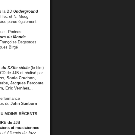
 la BD
Underground
fflec et N. Moog
aise
parue également
e - Podcast
rs du Monde
rançoise Degeorges
ues Birgé
 du XXIIe siècle
(le film)
CD de JJB et réalisé par
s, Sonia Cruchon,
rbe, Jacques Perconte,
rn
,
Eric Vernhes
...
performance
éos de
John Sanborn
EU MOINS RÉCENTS
RE de JJB
ciens et musiciennes
ra et Allumés du Jazz