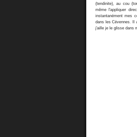
(tendinite), au cou (
même l'appliquer dire
instantanément mes co
dans les Cévennes. Il 
j'aille je le glisse dan