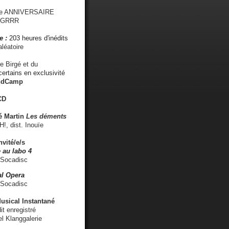
me ANNIVERSAIRE
s GRRR
e :
203 heures d'inédits
léatoire
e Birgé et du
ertains en exclusivité
ndCamp
CD
é
Martin
Les déments
 dist. Inouïe
nvité/e/s
 au labo 4
 Socadisc
l Opera
 Socadisc
sical Instantané
dit enregistré
el Klanggalerie