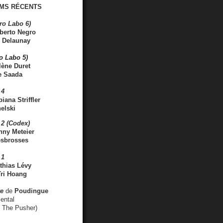
MS RÉCENTS
ro Labo 6)
berto Negro
 Delaunay
ro Labo 5)
lène Duret
e Saada
 4
iana Striffler
elski
2 (Codex)
nny Meteier
esbrosses
 1
thias Lévy
ri Hoang
ve
de
Poudingue
ental
. The Pusher)