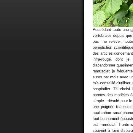
Possédant toute une
p
vertébrales depuis que
pas me relever, toute
bénédiction scientifiq
des articles concernant
infra-rouge
, dont je p
d'abandonner quasimen
remuscler, je fréquent
euros par mois avec u
m'a conseillé d'utilise
hospitalier. J'ai chois
pannes des modèles é
simple - désolé pour le
une poignée triangulai
application smartphone
tout bonnement époustou
est immédiat. Trente 
souvent à faire dispar