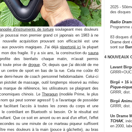
2025 - 50è
des disque
Radio Dram
Programme a
anoplie d'instruments de torture
soulageant mes douleurs
 je poussai mon premier grand cri japonais en 1983 à ne
83 disques d
 nouvelle acquisition prouvant son efficacité est une
Drame dont c
ue aux pouvoirs magiques. J'ai déjà
répertorié ici
la plupart
sont sur
Ba
 mon dos fragile. Il y a six ans, la construction du
sauna
4 NOUVEAUX
rofite des bienfaits chaque matin, m'avait permis
t toute prise de
drogue
. Or, depuis que j'ai décidé de me
Lavant Birg
e un centre de sport en bas de la rue. Cela me coûte 40
GRRR+OUCH!,
ne demi-heure de coach personnel hebdomadaire. Celui-ci
Birgé + 16 i
r un pistolet de massage, outil longtemps réservé au milieu
Pique-nique
i la marque de référence, les utilisateurs se plaignant des
GRRR, dist.
conomiques chinois. Le
Theragun
(modèle Prime, le plus
 nom qui peut sonner agressif !) a l'avantage de posséder
Birgé
Anima
GRRR, dist.
re facilitant l'accès à toutes les zones du corps et une
 le contrôlant en Bluetooth si besoin. Or le résultat est
Un Drame Mu
flant. Que ce soit en amont ou en aval d'un effort, l'effet
TCHAK
, iné
secondes ou une minute de ce marteau piqueur suffisent
en 2000, lab
aître mes douleurs à la main (pouce à gâchette), au bras