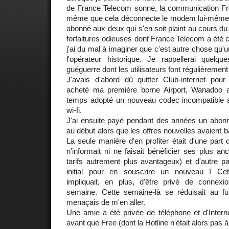
de France Telecom sonne, la communication Free
même que cela déconnecte le modem lui-même. 
abonné aux deux qui s'en soit plaint au cours du
forfaitures odieuses dont France Telecom a été 
j'ai du mal à imaginer que c'est autre chose qu
l'opérateur historique. Je rappellerai quel
guéguerre dont les utilisateurs font régulièrement 
J'avais d'abord dû quitter Club-internet po
acheté ma première borne Airport, Wanadoo 
temps adopté un nouveau codec incompatible av
wi-fi.
J'ai ensuite payé pendant des années un abonn
au début alors que les offres nouvelles avaient b
La seule manière d'en profiter était d'une part
n'informait ni ne faisait bénéficier ses plus a
tarifs autrement plus avantageux) et d'autre par
initial pour en souscrire un nouveau ! Cett
impliquait, en plus, d'être privé de connex
semaine. Cette semaine-là se réduisait au f
menaçais de m'en aller.
Une amie a été privée de téléphone et d'Intern
avant que Free (dont la Hotline n'était alors pas à