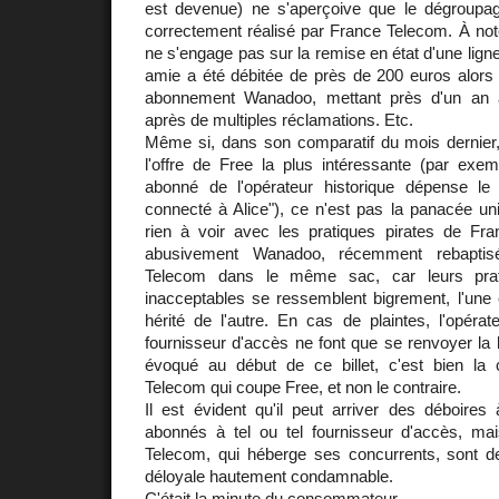
est devenue) ne s'aperçoive que le dégroupage
correctement réalisé par France Telecom. À no
ne s'engage pas sur la remise en état d'une lign
amie a été débitée de près de 200 euros alors qu
abonnement Wanadoo, mettant près d'un an 
après de multiples réclamations. Etc.
Même si, dans son comparatif du mois dernie
l'offre de Free la plus intéressante (par exe
abonné de l'opérateur historique dépense le
connecté à Alice"), ce n'est pas la panacée uni
rien à voir avec les pratiques pirates de F
abusivement Wanadoo, récemment rebaptis
Telecom dans le même sac, car leurs prati
inacceptables se ressemblent bigrement, l'une
hérité de l'autre. En cas de plaintes, l'opérate
fournisseur d'accès ne font que se renvoyer la 
évoqué au début de ce billet, c'est bien la
Telecom qui coupe Free, et non le contraire.
Il est évident qu'il peut arriver des déboires
abonnés à tel ou tel fournisseur d'accès, m
Telecom, qui héberge ses concurrents, sont de 
déloyale hautement condamnable.
C'était la minute du consommateur.