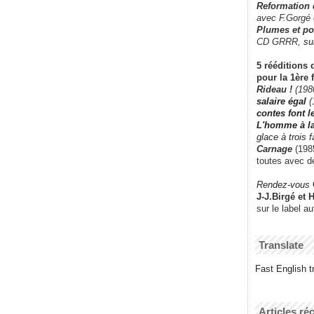
Reformation
avec F.Gorgé
Plumes et po
CD GRRR,
su
5 rééditions 
pour la 1ère 
Rideau !
(198
salaire égal
(
contes font 
L'homme à l
glace à trois 
Carnage
(1985
toutes avec d
Rendez-vous
J-J.Birgé et 
sur le label a
Translate
Fast English tr
Articles ré