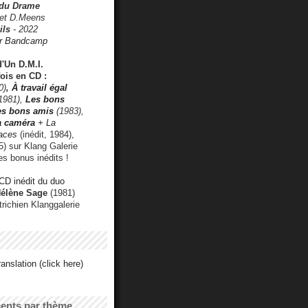
 du Drame
 et D.Meens
ils
- 2022
r Bandcamp
d'Un D.M.I.
fois en CD :
0)
,
À travail égal
1981),
Les bons
les bons amis
(1983),
a caméra
+ La
faces
(inédit, 1984),
) sur Klang Galerie
es bonus inédits !
CD inédit du duo
Hélène Sage
(1981)
utrichien Klanggalerie
anslation (click here)
cents par thème