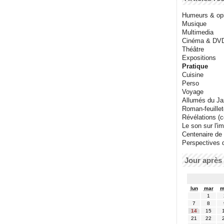
Humeurs & op
Musique
Multimedia
Cinéma & DV
Théâtre
Expositions
Pratique
Cuisine
Perso
Voyage
Allumés du J
Roman-feuille
Révélations (co
Le son sur l'i
Centenaire de
Perspectives 
Jour après 
lun
mar
m
1
7
8
14
15
21
22