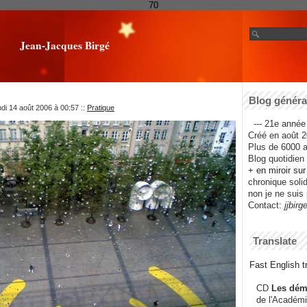
70
Jean-Jacques Birgé
Blog général
ndi 14 août 2006 à 00:57
::
Pratique
--- 21e année 
Créé en août 2
Plus de 6000 ar
Blog quotidien f
+ en miroir su
chronique solida
non je ne suis 
Contact:
jjbirg
Translate
Fast English tr
CD
Les dém
de l'Académi