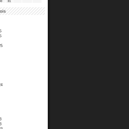
30
31
ois
5
5
25
24
3
3
23