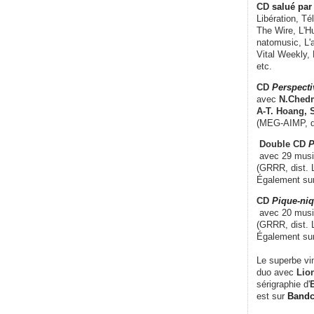
CD
salué par 
Libération, Té
The Wire, L'H
natomusic, L'a
Vital Weekly,
etc.
CD
Perspecti
avec
N.Chedm
A-T. Hoang, 
(MEG-AIMP, d
Double CD
P
avec 29 music
(GRRR, dist. L
Également su
CD
Pique-niq
avec 20 musi
(GRRR, dist. 
Également su
Le superbe vi
duo avec
Lion
sérigraphie d'
E
est sur
Band