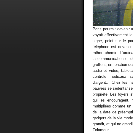
Paris pourrait devenir u
voyait effectivement l
signe, peint sur le pa
téléphone est devenu m
même chemin. L'ordinat
la communication et d
greffent, en fonction d
audio et vidéo, tablet
contrôle médicaux su
d'argent... Chez les 
pauvres se sédentarisent
propriété. Les foyers 
qui les encouragent, 
multipliées comme un c
de la date de préempti
gadgets de la vie moder
grandir, et qui ne grand
Folamour...