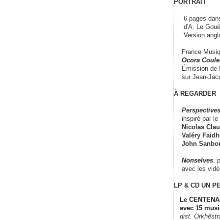
PORTRAIT
6 pages dans
d'A. Le Gouë
Version angl
France Musiqu
Ocora Couleu
Émission de F
sur Jean-Jacq
À REGARDER
Perspectives
inspiré par le 
Nicolas Claus
Valéry Faidhe
John Sanbo
Nonselves
, 
avec les vid
LP & CD
UN P
Le CENTENAI
avec 15 musi
dist. Orkhêst