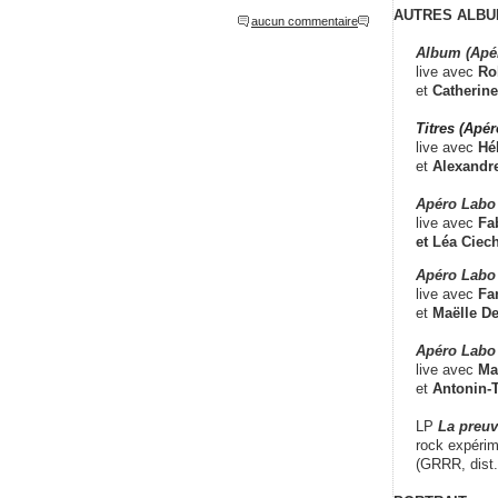
AUTRES ALBU
aucun commentaire
Album (Apé
live avec
Ro
et
Catherine
Titres (Apé
live avec
Hé
et
Alexandr
Apéro Labo
live avec
Fab
et
Léa Ciech
Apéro Labo 
live avec
Fa
et
Maëlle D
Apéro Labo
live avec
Ma
et
Antonin-T
LP
La preu
rock expérim
(GRRR, dist