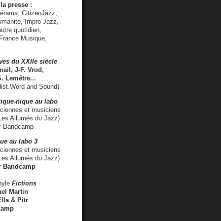
la presse :
lérama, CitizenJazz,
umanité, Impro Jazz,
utre quotidien,
 France Musique,
ves du XXIIe siècle
ail, J-F. Vrod,
S. Lemêtre
...
ist.Word and Sound)
ique-nique au labo
iennes et musiciens
es Allumés du Jazz)
r
Bandcamp
ue au labo 3
ciennes et musiciens
Les Allumés du Jazz)
r
Bandcamp
nyle
Fictions
el Martin
lla & Pitr
camp