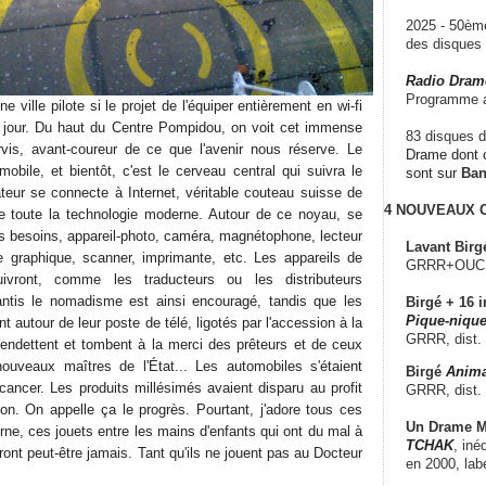
2025 - 50è
des disque
Radio Dram
Programme a
ne ville pilote si le projet de l'équiper entièrement en wi-fi
e jour. Du haut du Centre Pompidou, on voit cet immense
83 disques d
rvis, avant-coureur de ce que l'avenir nous réserve. Le
Drame dont c
obile, et bientôt, c'est le cerveau central qui suivra le
sont sur
Ba
eur se connecte à Internet, véritable couteau suisse de
4 NOUVEAUX
e toute la technologie moderne. Autour de ce noyau, se
es besoins, appareil-photo, caméra, magnétophone, lecteur
Lavant Birg
te graphique, scanner, imprimante, etc. Les appareils de
GRRR+OUCH!,
ivront, comme les traducteurs ou les distributeurs
nantis le nomadisme est ainsi encouragé, tandis que les
Birgé + 16 i
Pique-nique
 autour de leur poste de télé, ligotés par l'accession à la
GRRR, dist.
s'endettent et tombent à la merci des prêteurs et de ceux
nouveaux maîtres de l'État... Les automobiles s'étaient
Birgé
Anima
ancer. Les produits millésimés avaient disparu au profit
GRRR, dist.
on. On appelle ça le progrès. Pourtant, j'adore tous ces
Un Drame Mu
ne, ces jouets entre les mains d'enfants qui ont du mal à
TCHAK
, iné
iront peut-être jamais. Tant qu'ils ne jouent pas au Docteur
en 2000, lab