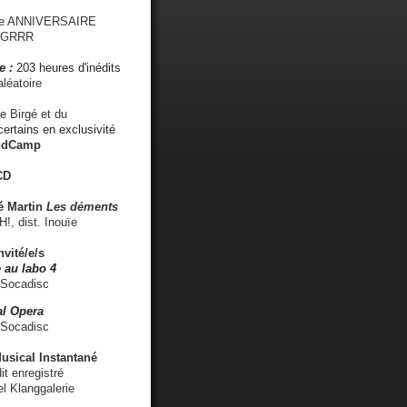
me ANNIVERSAIRE
s GRRR
e :
203 heures d'inédits
léatoire
e Birgé et du
ertains en exclusivité
ndCamp
CD
é
Martin
Les déments
 dist. Inouïe
nvité/e/s
 au labo 4
 Socadisc
l Opera
 Socadisc
sical Instantané
dit enregistré
el Klanggalerie