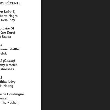
MS RÉCENTS
ro Labo 6)
berto Negro
 Delaunay
ro Labo 5)
lène Duret
e Saada
 4
iana Striffler
elski
2 (Codex)
nny Meteier
esbrosses
 1
thias Lévy
ri Hoang
ve
de
Poudingue
ental
. The Pusher)