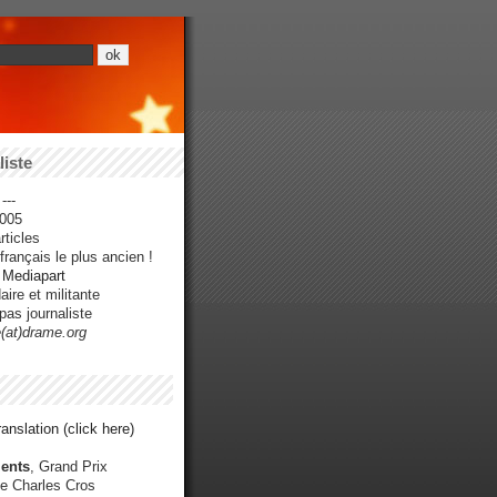
iste
---
005
ticles
rançais le plus ancien !
r Mediapart
ire et militante
pas journaliste
e(at)drame.org
anslation (click here)
ents
, Grand Prix
e Charles Cros