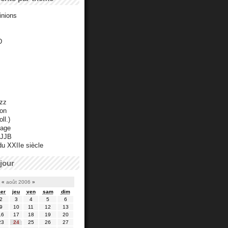
inions
D
azz
ton
ll.)
mage
 JJB
du XXIIe siècle
jour
«
août 2006
»
er
jeu
ven
sam
dim
2
3
4
5
6
9
10
11
12
13
16
17
18
19
20
23
24
25
26
27