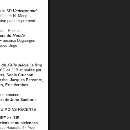
 la BD
Underground
fflec et N. Moog
aise
parue également
e - Podcast
rs du Monde
rançoise Degeorges
ues Birgé
 du XXIIe siècle
(le film)
CD de JJB et réalisé par
s, Sonia Cruchon,
rbe, Jacques Perconte,
rn
,
Eric Vernhes
...
performance
éos de
John Sanborn
EU MOINS RÉCENTS
RE de JJB
ciens et musiciennes
ra et Allumés du Jazz