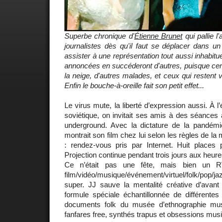
Superbe chronique d'
Étienne Brunet
qui pallie l
journalistes dès qu'il faut se déplacer dans un 
assister à une représentation tout aussi inhabit
annoncées en succéderont d'autres, puisque cert
la neige, d'autres malades, et ceux qui restent
Enfin le bouche-à-oreille fait son petit effet...
Le virus mute, la liberté d’expression aussi. À l
soviétique, on invitait ses amis à des séances 
underground. Avec la dictature de la pandém
montrait son film chez lui selon les règles de la 
: rendez-vous pris par Internet. Huit place
Projection continue pendant trois jours aux heure
Ce n’était pas une fête, mais bien un R
film/vidéo/musique/événement/virtuel/folk/pop/j
super. JJ sauve la mentalité créative d’avan
formule spéciale échantillonnée de différentes
documents folk du musée d’ethnographie mu
fanfares free, synthés trapus et obsessions musi