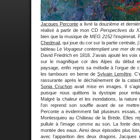
Jacques Perconte
a livré la douzième et dernière
réalisé à partir de mon CD
Perspectives du XX
bien que la musique de
MEG 2152
l'inspirerait.
Chedmail
, qui joue du cor sur la partie centrale, 
tableau
Le Voyageur contemplant une mer de n
David Friedrich en 1818. J'avais ajouté les voix 
sur le magnifique cor des Alpes du début en
paysage, enfin repris sa mélodie à l'orgue de 
les tambours en berne de
Sylvain Lemêtre
. C'
rassurante après le déchaînement de la cata
Sonia Cruchon
avait mise en images. Il s'agis
puisque nous quittions la dystopie pour enta
Malgré la chaleur et les inondations, la nature 
l'on reprend son souffle avant de se mettre
Perconte a évidemment fait plusieurs essais, e
Montesquieu au Château de la Brède. Elles rejo
pullule à l'image comme au son. La fonte de
montée des eaux. Ainsi deux épisodes plus loin
avec l'apparition des deux dragons. Jacques r