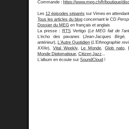
Commande :
https://www.meg.ch/fr/boutique/dis
Les
12 épisodes séparés
sur Vimeo en attendant 
Tous les articles du blog
concernant le CD
Persp
Dossier du MEG
en français et anglais
La presse :
RTS
Vertigo (
Le MEG fait de l'ant
L'écho des pavanes (
Jean-Jacques Birgé, 
antérieur
),
L'Autre Quotidien
(
L'Ethnographie revi
XXIIe
),
Vital Weekly
,
Le Monde
,
Glob nato
,
Monde Diplomatique
,
Citizen Jazz
...
L'album en écoute sur
SoundCloud
!