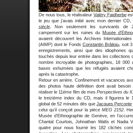
De nous tous, le réalisateur
Valéry Faidherbe
est
le jeu que j'avais initié avec mon dernier CD
siècle
. Non seulement les survivants de 2
campement sur les ruines du
Musée d'Ethno
avaient découvert les Archives Internationale
(AIMP) dont le Fonds
Constantin Brăiloiu
, soit 
enregistrements, ainsi que des idiophones qu
touchés depuis leur entrée dans les collection
nombre incroyable de photographies, 18 000 a
bases exhumées que les réfugiés avaient cho
après la catastrophe.
Retour en arrière. Confinement et vacances avaie
des photos haute définition dont avait besoin
réaliser le 11ème film de mes
Perspectives du XX
le treizième index du CD, mais il figurera le
global de 52 minutes dès que
Jacques Perconte
celui qu'il conçoit pour la pièce
MEG 2152
. He
Musée d'Ethnographie de Genève, en l'occurre
Chantal Courtois, Johnathan Watts et Nadia Vi
quatre pour nous fournir les 182 clichés const