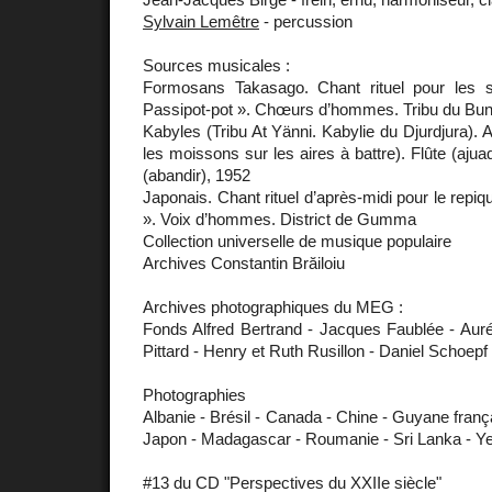
Sylvain Lemêtre
- percussion
Sources musicales :
Formosans Takasago. Chant rituel pour les s
Passipot-pot ». Chœurs d’hommes. Tribu du Bu
Kabyles (Tribu At Yänni. Kabylie du Djurdjura). A
les moissons sur les aires à battre). Flûte (aju
(abandir), 1952
Japonais. Chant rituel d’après-midi pour le repiq
». Voix d’hommes. District de Gumma
Collection universelle de musique populaire
Archives Constantin Brăiloiu
Archives photographiques du MEG :
Fonds Alfred Bertrand - Jacques Faublée - Auré
Pittard - Henry et Ruth Rusillon - Daniel Schoepf
Photographies
Albanie - Brésil - Canada - Chine - Guyane frança
Japon - Madagascar - Roumanie - Sri Lanka - 
#13 du CD "Perspectives du XXIIe siècle"