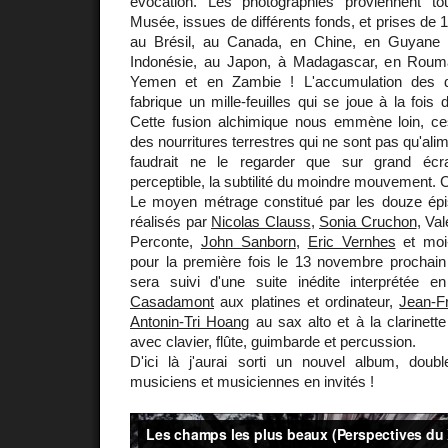
évocation. Les photographies proviennent t
Musée, issues de différents fonds, et prises de 
au Brésil, au Canada, en Chine, en Guyane f
Indonésie, au Japon, à Madagascar, en Rouma
Yemen et en Zambie ! L'accumulation des 
fabrique un mille-feuilles qui se joue à la fois 
Cette fusion alchimique nous emmène loin, c
des nourritures terrestres qui ne sont pas qu'alim
faudrait ne le regarder que sur grand écr
perceptible, la subtilité du moindre mouvement. C
Le moyen métrage constitué par les douze ép
réalisés par
Nicolas Clauss
,
Sonia Cruchon
, Va
Perconte,
John Sanborn
,
Eric Vernhes
et moi
pour la première fois le 13 novembre procha
sera suivi d'une suite inédite interprétée e
Casadamont
aux platines et ordinateur,
Jean-F
Antonin-Tri Hoang
au sax alto et à la clarinett
avec clavier, flûte, guimbarde et percussion.
D'ici là j'aurai sorti un nouvel album, doub
musiciens et musiciennes en invités !