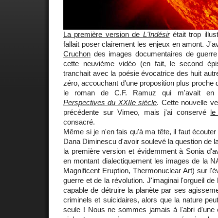
La première version de
L'Indésir
était trop illus
fallait poser clairement les enjeux en amont. J'a
Cruchon
des images documentaires de guerre e
cette neuvième vidéo (en fait, le second ép
tranchait avec la poésie évocatrice des huit autre
zéro, accouchant d'une proposition plus proche
le roman de C.F. Ramuz qui m'avait en p
Perspectives du XXIIe siècle
. Cette nouvelle v
précédente sur Vimeo, mais j'ai conservé
le
consacré.
Même si je n'en fais qu'à ma tête, il faut écouter
Dana Diminescu d'avoir soulevé la question de la
la première version et évidemment à Sonia d'av
en montant dialectiquement les images de la 
Magnificent Eruption, Thermonuclear Art) sur l'é
guerre et de la révolution. J'imaginai l'orgueil d
capable de détruire la planète par ses agisseme
criminels et suicidaires, alors que la nature peu
seule ! Nous ne sommes jamais à l'abri d'une