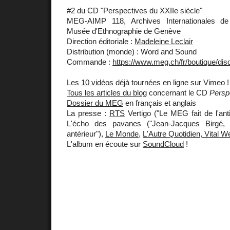
#2 du CD "Perspectives du XXIIe siècle"
MEG-AIMP 118, Archives Internationales de
Musée d'Ethnographie de Genève
Direction éditoriale :
Madeleine Leclair
Distribution (monde) : Word and Sound
Commande :
https://www.meg.ch/fr/boutique/dis
Les
10 vidéos
déjà tournées en ligne sur Vimeo !
Tous les articles du blog
concernant le CD
Persp
Dossier du MEG
en français et anglais
La presse :
RTS
Vertigo ("Le MEG fait de l'ant
L'écho des pavanes ("Jean-Jacques Birgé, 
antérieur"),
Le Monde
,
L'Autre Quotidien, Vital W
L'album en écoute sur
SoundCloud
!