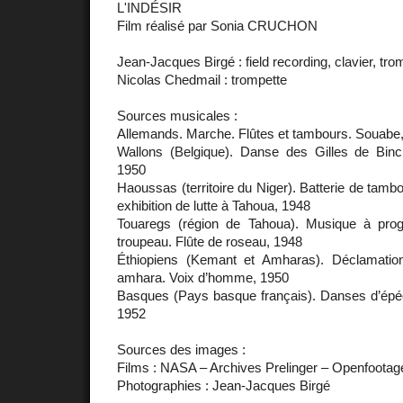
L'INDÉSIR
Film réalisé par Sonia CRUCHON
Jean-Jacques Birgé : field recording, clavier, tro
Nicolas Chedmail : trompette
Sources musicales :
Allemands. Marche. Flûtes et tambours. Souabe
Wallons (Belgique). Danse des Gilles de Binc
1950
Haoussas (territoire du Niger). Batterie de ta
exhibition de lutte à Tahoua, 1948
Touaregs (région de Tahoua). Musique à pro
troupeau. Flûte de roseau, 1948
Éthiopiens (Kemant et Amharas). Déclamati
amhara. Voix d’homme, 1950
Basques (Pays basque français). Danses d’épée
1952
Sources des images :
Films : NASA – Archives Prelinger – Openfootag
Photographies : Jean-Jacques Birgé