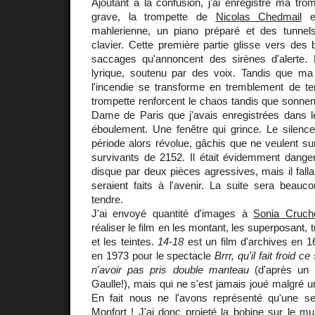
Ajoutant à la confusion, j'ai enregistré ma tr
grave, la trompette de
Nicolas Chedmail
en
mahlerienne, un piano préparé et des tunne
clavier. Cette première partie glisse vers de
saccages qu'annoncent des sirènes d'alerte. L
lyrique, soutenu par des voix. Tandis que ma fl
l'incendie se transforme en tremblement de ter
trompette renforcent le chaos tandis que sonnen
Dame de Paris que j'avais enregistrées dans l
éboulement. Une fenêtre qui grince. Le silenc
période alors révolue, gâchis que ne veulent sur
survivants de 2152. Il était évidemment dan
disque par deux pièces agressives, mais il fallait
seraient faits à l'avenir. La suite sera beauc
tendre.
J'ai envoyé quantité d'images à
Sonia Cruch
réaliser le film en les montant, les superposant, t
et les teintes.
14-18
est un film d'archives en 
en 1973 pour le spectacle
Brrr, qu'il fait froid ce
n'avoir pas pris double manteau
(d'après un
Gaulle!), mais qui ne s'est jamais joué malgré u
En fait nous ne l'avons représenté qu'une se
Monfort ! J'ai donc projeté la bobine sur le m