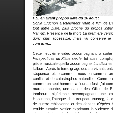
P.S. en avant propos daté du 16 août :
Sonia Cruchon a totalement refait le film de
L'
tout autre piste, plus proche du propos initi
Ramuz,
Présence de la mort
. La première versio
donc plus accessible, mais j'ai conservé le b
consacré...
Cette neuvième vidéo accompagnant la sort
Perspectives du XXIIe siècle
, fut aussi compli
pièce musicale qu'elle accompagne.
L'Indésir
est
l'album. Après le témoignage des survivants en
séquence relate comment nous en sommes arri
conflits et de catastrophes naturelles. Comme on
comme un seul homme, la fleur au fusil, j'ai c
marche souabe, une danse des Gilles de Bi
tambours nigérienne accompagnant une exh
Haoussas, l'attaque d'un troupeau touareg, la 
de guerre éthiopienne et des danses d'épées 
terrible tumulte ivesien exprimant la violence