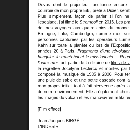
Devos dont le projecteur fonctionne encore 
courroie de mon propre Eiki, prêté à Didier, sembl
Plus simplement, façon de parler si l'on n
l'escalade, j'ai filmé le
Stromboli
en 2016. Les pho
de mes voyages aux quatre coins du monde 
Bretagne, Italie, Cambodge), comme mes su
personnes capturées par les opérateurs Lumi
Kahn sur toute la planète ou lors de l'Expositi
années 20 à Paris.
Fragments d’une révolutio
banquier, le maréchal et le missionnaire – Reg
l’outre-mer
font partie de la dizaine de
films de l
la regrettée Jocelyne Leclercq et montés par R
composé la musique de 1985 à 2006. Pour ter
une pluie de sable et une petite cascade dont la
mon propos initial, tout à fait bienvenue après l
de notre environnement. Elle a également chois
les images du volcan et les manœuvres militaire
[Film effacé]
Jean-Jacques BIRGÉ
L'INDÉSIR