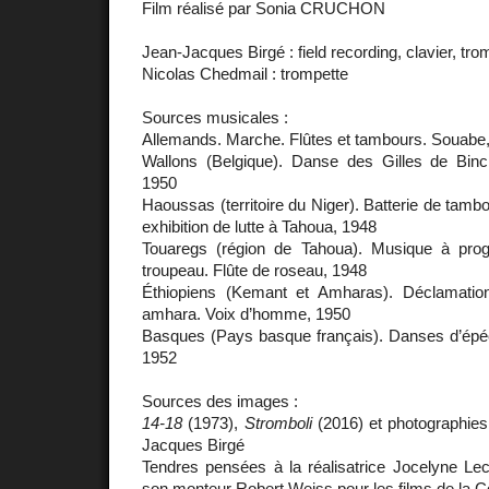
Film réalisé par Sonia CRUCHON
Jean-Jacques Birgé : field recording, clavier, tro
Nicolas Chedmail : trompette
Sources musicales :
Allemands. Marche. Flûtes et tambours. Souabe
Wallons (Belgique). Danse des Gilles de Binc
1950
Haoussas (territoire du Niger). Batterie de ta
exhibition de lutte à Tahoua, 1948
Touaregs (région de Tahoua). Musique à pro
troupeau. Flûte de roseau, 1948
Éthiopiens (Kemant et Amharas). Déclamati
amhara. Voix d’homme, 1950
Basques (Pays basque français). Danses d’épée
1952
Sources des images :
14-18
(1973),
Stromboli
(2016) et photographies
Jacques Birgé
Tendres pensées à la réalisatrice Jocelyne Lec
son monteur Robert Weiss pour les films de la Co