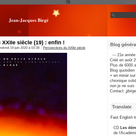
70
Jean-Jacques Birgé
XXIIe siècle (19) : enfin !
Blog général
ndredi 19 juin 2020 à 03:38
::
Perspectives du XXIIe siècle
--- 21e année 
Créé en août 2
Plus de 6000 ar
Blog quotidien f
+ en miroir su
chronique solida
non je ne suis 
Contact:
jjbirg
Translate
Fast English tr
CD
Les dém
de l'Académi