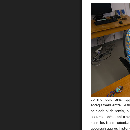
Je me suis ainsi app
enregistrées entre 1930 
ne s'agit ni de remix, 
nouvelle obéissant à sa
sans les trahir, orienta
géographique ou histor