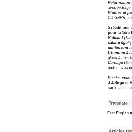
Reformation
avec F.Gorgé
Plumes et po
CD GRRR,
su
5 rééditions 
pour la 1ère 
Rideau !
(198
salaire égal
(
contes font 
L'homme à l
glace à trois 
Carnage
(1985
toutes avec d
Rendez-vous
J-J.Birgé et 
sur le label a
Translate
Fast English tr
Articles ré