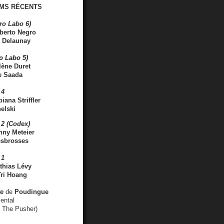
MS RÉCENTS
ro Labo 6)
berto Negro
 Delaunay
ro Labo 5)
lène Duret
e Saada
 4
iana Striffler
elski
2 (Codex)
nny Meteier
esbrosses
 1
thias Lévy
ri Hoang
ve
de
Poudingue
ental
. The Pusher)