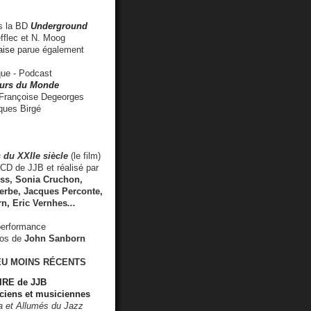
 la BD
Underground
fflec et N. Moog
aise
parue également
e - Podcast
rs du Monde
rançoise Degeorges
ues Birgé
 du XXIIe siècle
(le film)
CD de JJB et réalisé par
s, Sonia Cruchon,
rbe, Jacques Perconte,
rn
,
Eric Vernhes
...
performance
éos de
John Sanborn
EU MOINS RÉCENTS
RE de JJB
ciens et musiciennes
ra et Allumés du Jazz