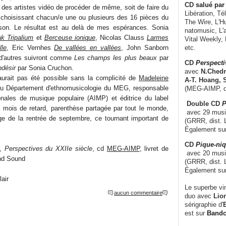
CD
salué par 
 des artistes vidéo de procéder de même, soit de faire du
Libération, Té
 choisissant chacun/e une ou plusieurs des 16 pièces du
The Wire, L'H
on. Le résultat est au delà de mes espérances. Sonia
natomusic, L'a
k Tripalium
et
Berceuse ionique
, Nicolas Clauss
Larmes
Vital Weekly,
lle
, Eric Vernhes
De vallées en vallées
, John Sanborn
etc.
d'autres suivront comme
Les champs les plus beaux
par
CD
Perspecti
ndésir
par Sonia Cruchon.
avec
N.Chedm
'aurait pas été possible sans la complicité de
Madeleine
A-T. Hoang, 
 du Département d'ethnomusicologie du MEG, responsable
(MEG-AIMP, d
onales de musique populaire (AIMP) et éditrice du label
Double CD
P
ois de retard, parenthèse partagée par tout le monde,
avec 29 music
lage de la rentrée de septembre, ce tournant important de
(GRRR, dist. L
Également su
CD
Pique-niq
é,
Perspectives du XXIIe siècle
, cd
MEG-AIMP
, livret de
avec 20 musi
and Sound
(GRRR, dist. 
Également su
air
Le superbe vi
aucun commentaire
duo avec
Lion
sérigraphie d'
E
est sur
Band