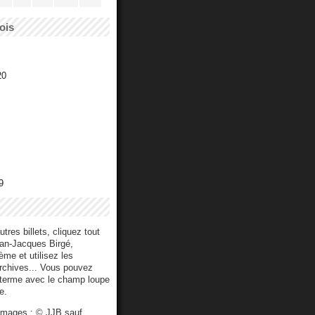
ois
20
9
utres billets, cliquez tout
ean-Jacques Birgé,
me et utilisez les
archives... Vous pouvez
 terme avec le champ loupe
e.
 images : © JJB sauf