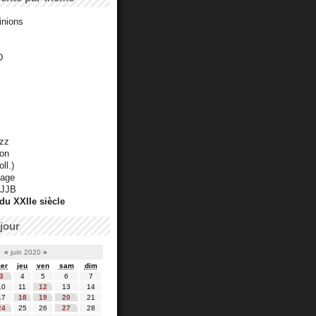
inions
D
azz
ton
ll.)
mage
 JJB
du XXIIe siècle
jour
«
juin 2020
»
er
jeu
ven
sam
dim
3
4
5
6
7
10
11
12
13
14
17
18
19
20
21
24
25
26
27
28