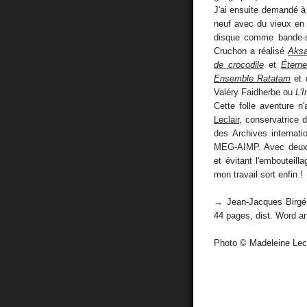
J'ai ensuite demandé à
neuf avec du vieux en
disque comme bande-s
Cruchon a réalisé
Aksa
de crocodile
et
Éterne
Ensemble Ratatam
et 
Valéry Faidherbe ou
L'I
Cette folle aventure n
Leclair
, conservatrice
des Archives internati
MEG-AIMP. Avec deux m
et évitant l'embouteil
mon travail sort enfin !
→ Jean-Jacques Birg
44 pages, dist. Word 
Photo © Madeleine Lecl