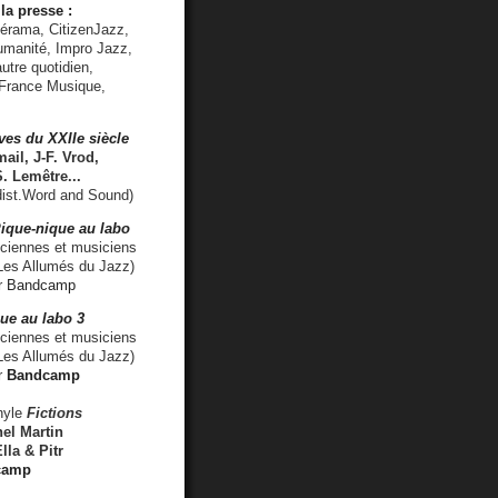
la presse :
lérama, CitizenJazz,
umanité, Impro Jazz,
utre quotidien,
 France Musique,
ves du XXIIe siècle
ail, J-F. Vrod,
S. Lemêtre
...
ist.Word and Sound)
ique-nique au labo
iennes et musiciens
es Allumés du Jazz)
r
Bandcamp
ue au labo 3
ciennes et musiciens
Les Allumés du Jazz)
r
Bandcamp
nyle
Fictions
el Martin
lla & Pitr
camp