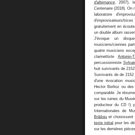
d'alternance
, 2007), l
Centenaire
(2018). On n
laboratoire d'improv
d'improvisateurs/trices
gratuitement en écoute 
un double album rassem
J'évoque un disqu
musiciens/ciennes par
quatre musiciens excep
clarinettiste
Antonin-
percussionniste
Sylvai
huit survivants de 2152
Survivants de de 2152 ?
d'une évocation musi
Hector Berlioz ou de
comparable. Je résume 
sur les ruines du Mus
producteur du CD !) 
Internationales de Mu
Brăiloiu
et choisissent 
texte initial
pour les dét
sur les dernières pièc