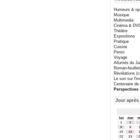
Humeurs & op
Musique
Multimedia
Cinéma & DV
Théâtre
Expositions
Pratique
Cuisine
Perso
Voyage
Allumés du J
Roman-feuille
Révélations (co
Le son sur l'i
Centenaire de
Perspectives 
Jour après 
lun
mar
m
1
2
8
9
15
16
22
23