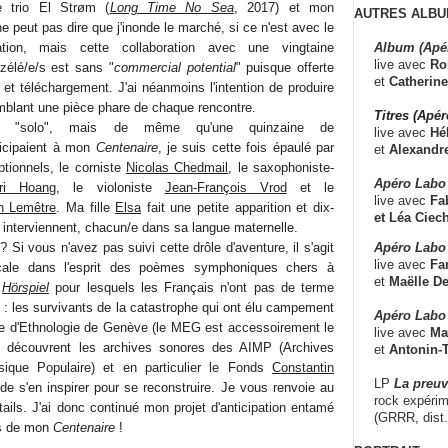
e trio El Strøm (
Long Time No Sea
, 2017) et mon
AUTRES ALBU
e peut pas dire que j'inonde le marché, si ce n'est avec le
Album (Apé
isation, mais cette collaboration avec une vingtaine
live avec
Ro
 zélé/e/s est sans "
commercial potential
" puisque offerte
et
Catherine
et téléchargement. J'ai néanmoins l'intention de produire
blant une pièce phare de chaque rencontre.
Titres (Apé
e "solo", mais de même qu'une quinzaine de
live avec
Hé
ticipaient à mon
Centenaire
, je suis cette fois épaulé par
et
Alexandr
tionnels, le corniste
Nicolas Chedmail
, le saxophoniste-
Apéro Labo
Tri Hoang
, le violoniste
Jean-François Vrod
et le
live avec
Fab
n Lemêtre
. Ma fille
Elsa
fait une petite apparition et dix-
et
Léa Ciech
 interviennent, chacun/e dans sa langue maternelle.
Apéro Labo 
 Si vous n'avez pas suivi cette drôle d'aventure, il s'agit
live avec
Fa
cale dans l'esprit des poèmes symphoniques chers à
et
Maëlle D
s
Hörspiel
pour lesquels les Français n'ont pas de terme
: les survivants de la catastrophe qui ont élu campement
Apéro Labo
ée d'Ethnologie de Genève (le MEG est accessoirement le
live avec
Ma
y découvrent les archives sonores des AIMP (Archives
et
Antonin-T
sique Populaire) et en particulier le Fonds
Constantin
LP
La preu
de s'en inspirer pour se reconstruire. Je vous renvoie au
rock expérim
ails. J'ai donc continué mon projet d'anticipation entamé
(GRRR, dist
es de mon
Centenaire
!