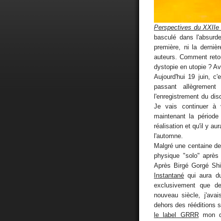
Perspectives du XXIIe 
basculé dans l'absurde
première, ni la derni
auteurs. Comment reto
dystopie en utopie ? Av
Aujourd'hui 19 juin, c
passant allègrement
l'enregistrement du dis
Je vais continuer à 
maintenant la période
réalisation et qu'il y a
l'automne.
Malgré une centaine de
physique "solo" aprè
Après Birgé Gorgé Shi
Instantané
qui aura du
exclusivement que 
nouveau siècle, j'ava
dehors des rééditions su
le label GRRR
mon du