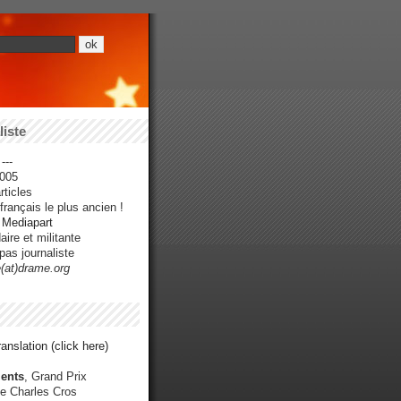
iste
---
005
ticles
rançais le plus ancien !
r Mediapart
ire et militante
pas journaliste
e(at)drame.org
anslation (click here)
ents
, Grand Prix
e Charles Cros