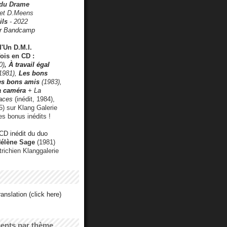
 du Drame
 et D.Meens
ils
- 2022
r Bandcamp
d'Un D.M.I.
fois en CD :
0)
,
À travail égal
1981),
Les bons
les bons amis
(1983),
a caméra
+ La
faces
(inédit, 1984),
) sur Klang Galerie
es bonus inédits !
CD inédit du duo
Hélène Sage
(1981)
utrichien Klanggalerie
anslation (click here)
cents par thème