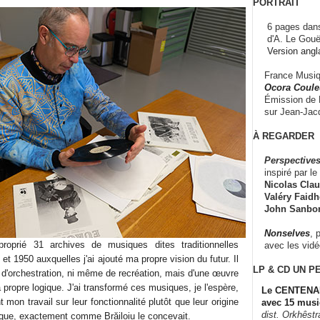
PORTRAIT
6 pages dans
d'A. Le Gouë
Version angl
France Musiqu
Ocora Couleu
Émission de F
sur Jean-Jacq
À REGARDER
Perspectives
inspiré par le 
Nicolas Claus
Valéry Faidhe
John Sanbo
Nonselves
, 
roprié 31 archives de musiques dites traditionnelles
avec les vid
et 1950 auxquelles j'ai ajouté ma propre vision du futur. Il
LP & CD
UN P
ni d'orchestration, ni même de recréation, mais d'une œuvre
 propre logique. J'ai transformé ces musiques, je l'espère,
Le CENTENAI
nt mon travail sur leur fonctionnalité plutôt que leur origine
avec 15 musi
dist. Orkhêst
ique, exactement comme Brăiloiu le concevait.