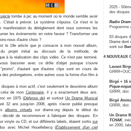
2025 - 50è
des disque
siècle
tombe à pic au moment où le monde semble avoir
Radio Dram
. C'était à prévoir. Le système s'épuise. Ce n'est ni la
Programme a
ère manifestation du dérèglement dont nous sommes les
urner les évènements en notre faveur ? Transformer une
83 disques d
ons-nous d'autre choix ?
Drame dont c
'est le 19e article que je consacre à mon nouvel album,
sont sur
Ba
 du projet initial au discours de la méthode, de
4 NOUVEAUX
que à la réalisation des clips vidéo. Ce n'est pas terminé.
vous bassiner avec ce drôle d'objet puisque s'ouvre
Lavant Birg
 "promo", d'autant que d'autres clips sont en cours de
GRRR+OUCH!,
ura des prolongations, entre autres sous la forme d'un film à
Birgé + 16 i
 disques à mon actif, c'est seulement le deuxième album
Pique-nique
GRRR, dist.
s celui de mon
Centenaire
, il y a exactement deux ans.
roc en 1975 (
Défense de
) et surtout
Un Drame Musical
Birgé
Anima
ré 32 ans jusqu'en 2008, après n'avoir publié presque
GRRR, dist.
des
albums virtuels
sur drame.org depuis le début du
Un Drame Mu
is décidé de recommencer à fabriquer des disques. En
TCHAK
, iné
r vinyle ou CD, et sur différents labels, étaient sortis
sur
en 2000, lab
o avec Michel Houellebecq (
Établissement d'un ciel