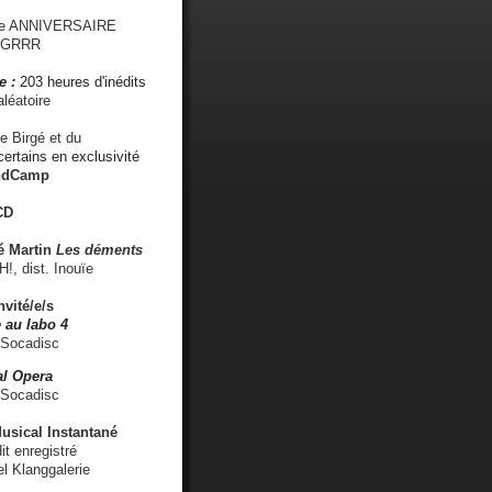
me ANNIVERSAIRE
s GRRR
e :
203 heures d'inédits
léatoire
e Birgé et du
ertains en exclusivité
ndCamp
CD
é
Martin
Les déments
 dist. Inouïe
nvité/e/s
 au labo 4
 Socadisc
l Opera
 Socadisc
sical Instantané
dit enregistré
el Klanggalerie