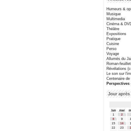
Humeurs & op
Musique
Multimedia
Cinéma & DV
Théâtre
Expositions
Pratique
Cuisine
Perso
Voyage
Allumés du J
Roman-feuille
Révélations (co
Le son sur l'i
Centenaire de
Perspectives 
Jour après 
lun
mar
m
1
2
8
9
15
16
22
23