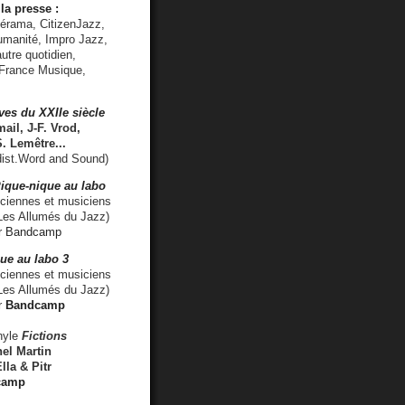
la presse :
lérama, CitizenJazz,
umanité, Impro Jazz,
utre quotidien,
 France Musique,
ves du XXIIe siècle
ail, J-F. Vrod,
S. Lemêtre
...
ist.Word and Sound)
ique-nique au labo
iennes et musiciens
es Allumés du Jazz)
r
Bandcamp
ue au labo 3
ciennes et musiciens
Les Allumés du Jazz)
r
Bandcamp
nyle
Fictions
el Martin
lla & Pitr
camp