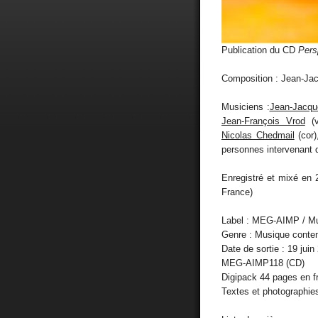
Publication du CD
Pers
Composition : Jean-Jac
Musiciens :
Jean-Jacqu
Jean-François Vrod
(v
Nicolas Chedmail
(cor
personnes intervenant 
Enregistré et mixé en
France)
Label : MEG-AIMP / Mu
Genre : Musique conte
Date de sortie : 19 juin
MEG-AIMP118 (CD)
Digipack 44 pages en fr
Textes et photographie