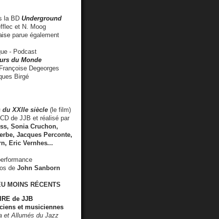
 la BD
Underground
fflec et N. Moog
aise
parue également
e - Podcast
rs du Monde
rançoise Degeorges
ues Birgé
 du XXIIe siècle
(le film)
CD de JJB et réalisé par
s, Sonia Cruchon,
rbe, Jacques Perconte,
rn
,
Eric Vernhes
...
performance
éos de
John Sanborn
EU MOINS RÉCENTS
RE de JJB
ciens et musiciennes
ra et Allumés du Jazz