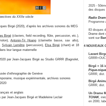
2025 - 50è
des disque
pectives du XXIIe siècle
Radio Dram
Programme a
ques Birgé (2020), d’après les archives sonores du MEG
83 disques d
Drame dont c
es Birgé
(claviers, field recording, flûte, percussion, etc.),
sont sur
Ba
iolon),
Antonin-Tri Hoang
(clarinette basse, sax alto),
),
Sylvain Lemêtre
(percussion),
Elsa Birgé
(chant) et 18
4 NOUVEAUX
dans leur langue maternelle
Lavant Birg
GRRR+OUCH!,
 2020 par Jean-Jacques Birgé au Studio GRRR (Bagnolet,
Birgé + 16 i
Pique-nique
sée d’ethnographie de Genève
GRRR, dist.
mporaine, musique expérimentale, archives sonores
Birgé
Anima
 2020
GRRR, dist.
ançais et anglais
Un Drame Mu
TCHAK
, iné
s par Jean-Jacques Birgé et Madeleine Leclair
en 2000, lab