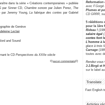
Reformation
raître dans la série « Créations contemporaines » publiée
avec F.Gorgé
G
par Sinner CD,
Chambre sonore
par Julien Perez,
The
Plumes et po
e
par Jeremy Young,
La fabrique des contes
par Gabriel
CD GRRR,
su
5 rééditions 
pour la 1ère 
ographie de Genève
Rideau !
(198
deleine Leclair
salaire égal
(
contes font 
 Word and Sound
L'homme à l
glace à trois 
Carnage
(1985
toutes avec d
nant le CD
Perspectives du XXIIe siècle
aucun commentaire
Rendez-vous
J-J.Birgé et 
sur le label a
Translate
Fast English tr
Articles ré