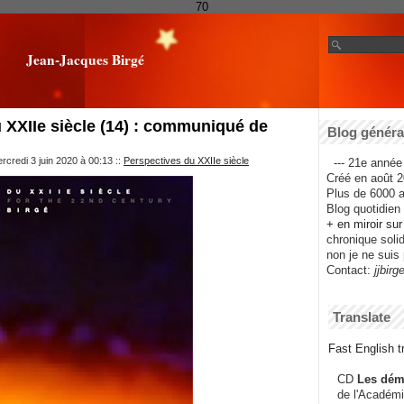
70
Jean-Jacques Birgé
 XXIIe siècle (14) : communiqué de
Blog général
rcredi 3 juin 2020 à 00:13
::
Perspectives du XXIIe siècle
--- 21e année 
Créé en août 2
Plus de 6000 ar
Blog quotidien f
+ en miroir su
chronique solida
non je ne suis 
Contact:
jjbirg
Translate
Fast English tr
CD
Les dém
de l'Académi