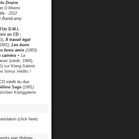
 du Drame
 et D.Meens
ils
- 2022
r Bandcamp
d'Un D.M.I.
fois en CD :
0)
,
À travail égal
1981),
Les bons
les bons amis
(1983),
a caméra
+ La
faces
(inédit, 1984),
) sur Klang Galerie
es bonus inédits !
CD inédit du duo
Hélène Sage
(1981)
utrichien Klanggalerie
anslation (click here)
cents par thème