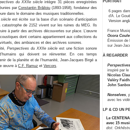
PORTRAIT
pectives du XXIIe siècle
intègre 31 pièces enregistrées
réunies par
Constantin Brăiloiu
(1893-1958), fondateur des
6 pages dans
ure dans le domaine des musiques traditionnelles.
d'A. Le Gouë
siècle
est écrite sur la base d’un scénario d’anticipation
Version angl
a catastrophe de 2152 vivent sur les ruines du MEG. Ils
France Musiqu
uire à partir des archives découvertes sur place. L’œuvre
Ocora Couleu
coustiques dont certains appartiennent aux collections du
Émission de F
irtuels, des ambiances et des archives sonores.
sur Jean-Jacq
lité,
Perspectives du XXIIe siècle
est une fiction sonore
 d’humains qui doivent se réinventer. En ces temps
À REGARDER
avenir de la planète et de l’humanité, Jean-Jacques Birgé a
Perspectives
tte œuvre à
C.F. Ramuz
et
Vercors
.
inspiré par le 
Nicolas Claus
Valéry Faidhe
John Sanbo
Nonselves
, 
avec les vid
LP & CD
UN P
Le CENTENAI
avec 15 musi
dist. Orkhêst