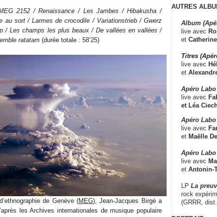
AUTRES ALBU
 / MEG 2152 / Renaissance / Les Jambes / Hibakusha /
e au sort / Larmes de crocodile / Variationstrieb / Gwerz
Album (Apé
up / Les champs les plus beaux / De vallées en vallées /
live avec
Ro
et
Catherine
semble ratatam
(durée totale : 58’25)
Titres (Apé
live avec
Hé
et
Alexandr
Apéro Labo
live avec
Fab
et
Léa Ciech
Apéro Labo 
live avec
Fa
et
Maëlle D
Apéro Labo
live avec
Ma
et
Antonin-T
LP
La preu
rock expérim
ethnographie de Genève (
MEG
), Jean-Jacques Birgé a
(GRRR, dist
près les Archives internationales de musique populaire