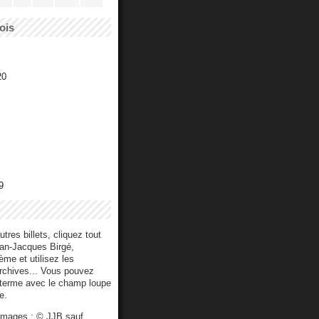
ois
20
9
utres billets, cliquez tout
ean-Jacques Birgé,
me et utilisez les
archives... Vous pouvez
 terme avec le champ loupe
e.
 images : © JJB sauf