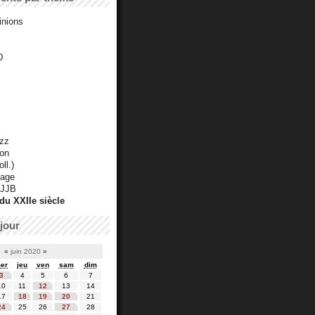
inions
D
azz
ton
ll.)
mage
 JJB
du XXIIe siècle
jour
«
juin 2020
»
er
jeu
ven
sam
dim
3
4
5
6
7
10
11
12
13
14
17
18
19
20
21
24
25
26
27
28