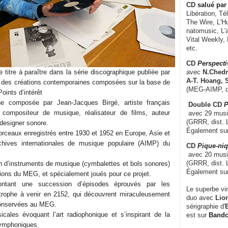
CD
salué par 
Libération, Té
The Wire, L'H
natomusic, L'a
Vital Weekly,
etc.
CD
Perspecti
titre à paraître dans la série discographique publiée par
avec
N.Chedm
A-T. Hoang, 
 des créations contemporaines composées sur la base de
(MEG-AIMP, d
oints d’intérêt
e composée par Jean-Jacques Birgé, artiste français
Double CD
P
 compositeur de musique, réalisateur de films, auteur
avec 29 music
(GRRR, dist. L
 designer sonore.
Également su
orceaux enregistrés entre 1930 et 1952 en Europe, Asie et
chives internationales de musique populaire (AIMP) du
CD
Pique-niq
avec 20 musi
(GRRR, dist. 
on d’instruments de musique (cymbalettes et bols sonores)
Également su
tions du MEG, et spécialement joués pour ce projet.
contant une succession d’épisodes éprouvés par les
Le superbe vi
strophe à venir en 2152, qui découvrent miraculeusement
duo avec
Lion
conservées au MEG.
sérigraphie d'
E
cales évoquant l’art radiophonique et s’inspirant de la
est sur
Band
symphoniques.