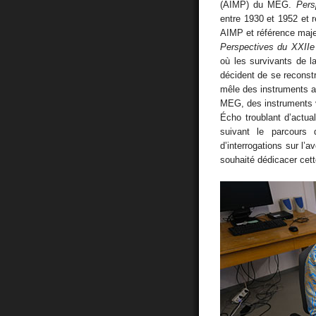
(AIMP) du MEG.
Pers
entre 1930 et 1952 et 
AIMP et référence maje
Perspectives du XXIIe 
où les survivants de l
décident de se reconstr
mêle des instruments a
MEG, des instruments v
Écho troublant d’actua
suivant le parcours
d’interrogations sur l’
souhaité dédicacer ce