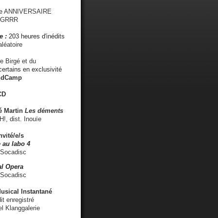
me ANNIVERSAIRE
s GRRR
e :
203 heures d'inédits
léatoire
e Birgé et du
ertains en exclusivité
ndCamp
CD
é
Martin
Les déments
 dist. Inouïe
nvité/e/s
 au labo 4
 Socadisc
l Opera
 Socadisc
sical Instantané
dit enregistré
el Klanggalerie