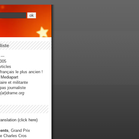
iste
---
005
ticles
rançais le plus ancien !
r Mediapart
ire et militante
pas journaliste
e(at)drame.org
anslation (click here)
ents
, Grand Prix
e Charles Cros