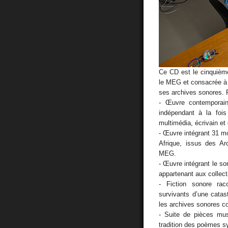
Ce CD est le cinquième 
le MEG et consacrée à
ses archives sonores. P
- Œuvre contemporain
indépendant à la fois
multimédia, écrivain et
- Œuvre intégrant 31 m
Afrique, issus des Ar
MEG.
- Œuvre intégrant le s
appartenant aux collec
- Fiction sonore ra
survivants d’une cata
les archives sonores 
- Suite de pièces musi
tradition des poèmes 