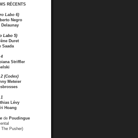
MS RÉCENTS
ro Labo 6)
berto Negro
 Delaunay
ro Labo 5)
lène Duret
e Saada
 4
iana Striffler
elski
2 (Codex)
nny Meteier
esbrosses
 1
thias Lévy
ri Hoang
ve
de
Poudingue
ental
. The Pusher)