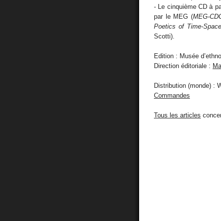
- Le cinquième CD à pa
par le MEG (
MEG-CD
Poetics of Time-Spac
Scotti).
Edition : Musée d’ethn
Direction éditoriale :
Ma
Distribution (monde) :
Commandes
Tous les articles
concer