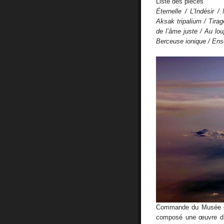
Liste des pièces
Éternelle / L’Indésir
Aksak tripalium / Tirag
de l’âme juste / Au lo
Berceuse ionique / En
Commande du Musée d’
composé une œuvre d’a