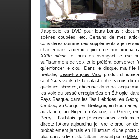
J'apprécie les DVD pour leurs bonus : docum
scènes coupées, etc. Certains de mes articl
considérés comme des suppléments à je ne sais 
chanter dans la dernière pièce de mon prochain
XXIIe siècle
, et puis en avançant je me suis
suffisamment de voix et je préférai conserver l'
qu'enfoncer le clou. Dans le disque, ma fille
mélodie,
Jean-François Vrod
produit d'inquiét
sept "survivants de la catastrophe" venus du m
quelques phrases, chacun/e dans sa langue matern
les voix du passé enregistrées en Éthiopie, dan
Pays Basque, dans les îles Hébrides, en Géorg
Caribou, au Congo, en Bretagne, en Roumanie, 
au Japon, au Niger, en Asturie, en Grèce, en 
Berry... J'oubliais que j'énonce aussi certains 
directe ! Alors aujourd'hui je livre le brouillon 
probablement jamais en l'illustrant d'une photo 
plus dans le livret de l'album produit par le
MEG