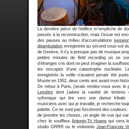
La dernière pièce de l'édifice m'empêche de do
passés à la reconstruction, mais l'issue est enco
des pauses au milieu d'accumulations
ivesien
déambulation
enregistrée au second sous-sol d
de Genève. Il n'y a presque pas de musique pro
petites minutes de
field recording
où se sont
d'étranges cris dont on peut imaginer la souffra
les rescapés d'une catastrophe nucléaire. L
enregistrés la veille n'avaient jamais été joué
Musée en 1952, deux cents ans avant mon histoi
De retour à Paris, j'avais rendez-vous avec le
Lemêtre
dont j'adore la variété de timbres
rythmique qui tire vers une danse tribale
musiciens avec qui je travaille, je recherche touj
palette. Ce ne sont pas forcément des couleurs. 
de prendre les choses, un angle de vue qui v
chez le souffleur
Antonin-Tri Hoang
qui sera le
studio GRRR ou le violoniste
Jean-François V