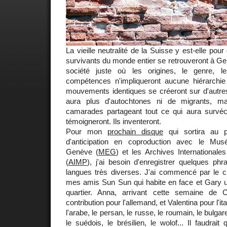
La vieille neutralité de la Suisse y est-elle pour
survivants du monde entier se retrouveront à G
société juste où les origines, le genre, le
compétences n'impliqueront aucune hiérarchi
mouvements identiques se créeront sur d'autres 
aura plus d'autochtones ni de migrants, m
camarades partageant tout ce qui aura survécu
témoigneront. Ils inventeront.
Pour mon
prochain disque
qui sortira au 
d'anticipation en coproduction avec le Mu
Genève (
MEG
) et les Archives International
(
AIMP
), j'ai besoin d'enregistrer quelques p
langues très diverses. J'ai commencé par le ch
mes amis Sun Sun qui habite en face et Gary un
quartier. Anna, arrivant cette semaine de
contribution pour l'allemand, et Valentina pour l'ita
l'arabe, le persan, le russe, le roumain, le bulgare
le suédois, le brésilien, le wolof... Il faudrai