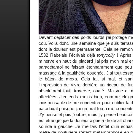
Devant déplacer des poids lourds j'ai protégé 
cou. Voilà donc une semaine que je suis terrassé
dont la douleur est permanente. Cela ne remont
1532 Rabelais l'écrivait déjà
tortycolly
! Après 
minerve en haut du placard j'ai pris mon mal e
paracétamol
ne faisant étonnamment que peu d
massage à la gaulthérie couchée. J'ai tout essa
le bâton de
moxa
. Cela fait si mal, et sans
l'impression de vivre derrière un rideau de fum
absolument tout, traverse, ouaté. Ma vue et 
affectées. J'entends moins bien, comme éloigné 
indispensable de me concentrer pour oublier la do
paradoxal puisque j'ai un mal fou à me concentre
J'y pense et puis j'oublie, mais j'y pense beaucoup
est étrange que la douleur aiguë à droite ait cha
sourde à gauche. Je me fais l'effet d'un échas
mètre de couturière s'étant métamorphosé en mè