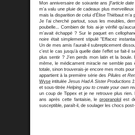
Mon anniversaire de soixante ans
[l'article da
m'a valu une pluie de cadeaux plus merveilleux 
mais la disparition de celui d'Élise Thiébaut m'a 
Je l'ai cherché partout, sous les meubles, derri
poubelle... Combien de fois ai-je vérifié qu'auc
m'avait échappé ? Sur le paquet en cellophan
noire était simplement stipulé "Effacez instant
Un de mes amis l'aurait-il subrepticement disso
c'est le cas jusqu'à quelle date l'effet se fait-il s
plus sentir ? J'en perds mon latin et la boule.
même, le médicament miracle ne semble pas ê
totale, sinon trouverais-je encore mes mots pour
appartient à la première série des
Pilules et R
Wyse
intitulée
Jesus Had A Sister Productions 
et sous-titrée
Helping you to create your own rea
un coup de Tippex et je ne retrouve plus rien.
ans après cette fantaisie, le
propranolol
est de
susceptible, paraît-il, de soulager les chocs post