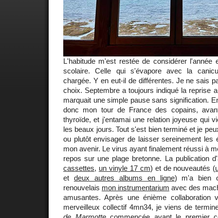
L'habitude m'est restée de considérer l'année e
scolaire. Celle qui s'évapore avec la canicul
chargée. Y en eut-il de différentes. Je ne sais 
choix. Septembre a toujours indiqué la reprise a
marquait une simple pause sans signification. En j
donc mon tour de France des copains, avan
thyroïde, et j'entamai une relation joyeuse qui v
les beaux jours. Tout s'est bien terminé et je pe
ou plutôt envisager de laisser sereinement les
mon avenir. Le virus ayant finalement réussi à me
repos sur une plage bretonne. La publication d'
cassettes
,
un vinyle 17 cm
) et de nouveautés (
et
deux autres albums en ligne
) m'a bien 
renouvelais
mon instrumentarium
avec des machi
amusantes. Après une énième collaboration v
merveilleux collectif 4mn34, je viens de termine
de Marmotte
commencée avant le premier co