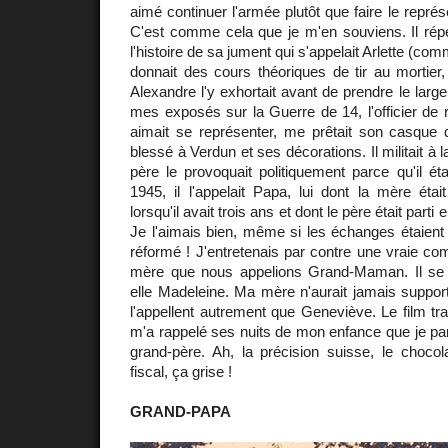
aimé continuer l'armée plutôt que faire le représe
C'est comme cela que je m'en souviens. Il répé
l'histoire de sa jument qui s'appelait Arlette (co
donnait des cours théoriques de tir au mortier
Alexandre l'y exhortait avant de prendre le large
mes exposés sur la Guerre de 14, l'officier de ré
aimait se représenter, me prêtait son casque d
blessé à Verdun et ses décorations. Il militait à 
père le provoquait politiquement parce qu'il éta
1945, il l'appelait Papa, lui dont la mère éta
lorsqu'il avait trois ans et dont le père était par
Je l'aimais bien, même si les échanges étaient l
réformé ! J'entretenais par contre une vraie co
mère que nous appelions Grand-Maman. Il se
elle Madeleine. Ma mère n'aurait jamais supporté
l'appellent autrement que Geneviève. Le film tr
m'a rappelé ses nuits de mon enfance que je pa
grand-père. Ah, la précision suisse, le chocola
fiscal, ça grise !
GRAND-PAPA