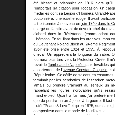
été blessé et prisonnier en 1916 alors qu'il ét
j'emportais sa citation pour l'occasion, un casq
médailles dont sa Légion d'Honneur. Grand-Papa la
boutonnière, une rosette rouge. Il avait partici
fait prisonnier à nouveau en
juin 1940 dans le C
chargé de famille avant de devenir chef du ravita
d'abord dans la Résistance (commandant d
Libération. En fouillant dans les archives, mon c
du Lieutenant Roland Bloch au 24ième Régiment d
avoir été prise entre 1924 et 1935. À l'époque 
cheval. On appréciera la longueur du sabre. Off
tournera plus tard vers la
Protection Civile
. Il 
revoir le
Tombeau de Napoléon
aux Invalides qui
appartement de l'
avenue Constant-Coquelin
et à
Républicaine. Ce défilé de soldats en costumes à
terminait par les acrobaties de l'escadron motoc
jamais pu prendre vraiment au sérieux un mo
rappelant les figures incroyables qu'ils réali
marche-pied. Quant à l'armée, j'ai préféré me 
que de perdre un an à jouer à la guerre. Il faut d
plutôt "Peace & Love" et qu'en 1975, sursitaire, j
compositeur dans le monde de l'audiovisuel.