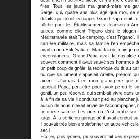
filles. Tous les jeudis ma grand-mère me ga
Serge, qui, quatre ans plus âgé que moi, se s
détails qui m'ont échappé. Grand-Papa était re
bâche pour les Établissements Jeanson à Arment
autres, comme client
Trigano
dont le slogan 
Méditerranée était "Le camping, c'est Trigano". Il
carrière militaire, mais sa famille l'en empêch
avait connu Erik Satie et Max Jacob, mais je ne
circonstances. Grand-Papa avait la nostalgie d
souvent comment il avait sauvé ses hommes d
un petit coup de gnôle, la technique du tir au ca
ou que sa jument s'appelait Arlette, prénom qu
aînée ! J'aimais bien mon grand-père que 
appelait Papa, peut-être pour avoir perdu le s
gentil, un peu réservé, qui semblait vivre dan
à la fin de sa vie il conduisait pied au plancher j
aucun de nous n'avait envie de l'accompagner, mai
un qui se sacrifie. Les jours où c'est tombé sur
large. À la sortie du garage où il avait conduit s
il pouvait très bien emplafonner un autre véhicule
sec !
Écolier, puis lycéen, j'ai souvent fait des expos