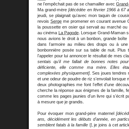
ne l'empêchait pas de se chamailler avec
Grand
Ma grand-mère
[décédée en février 1966 à 67 
jeudi, se plaignait qu'avec mon taquin de cousin
revois
Serge
me promener en courant avenue C
la poussette en osier qui servait au marché ou
au cinéma
La Pagode
. Lorsque Grand-Maman se r
nous avions le droit à un bonbon, grande boîte
dans l'armoire au milieu des draps ou à une 
bonbonnière posée sur sa table de nuit. Plus t
l'appeler pour lui annoncer le résultat de mes c
sentais qu'il me fallait de bonnes notes pour 
déficiente, elle comme ma mère. Elles éta
complexées physiquement]
. Ses joues tendres 
et une odeur de poudre de riz s'envolait lorsque
deux photographies me font l'effet d'une découv
cherche la réponse aux énigmes de la famille, fe
comme les pages jaunies d'un livre qui s'écrit p
à mesure que je grandis.
Pour évoquer mon grand-père maternel
[décéd
ans, décidément les débuts d'année, en particul
semblent fatals à la famille !]
, je joins à cet arti