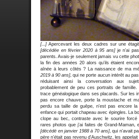
[...]
Apercevant les deux cadres sur une étag
[décédée en février 2020 à 95 ans]
je n'ai pa
parents. Avais-je seulement jamais vu cette phot
la fin des années 20 alors qu'ils étaient encore
aînée à leurs côtés ? La naissance de ma m
2019 à 90 ans]
, qui ne porte aucun intérêt au pass
réduisant ainsi la conversation aux sujets 
probablement de peu ces portraits de famille. 
trace généalogique dans ses placards. Sur les 
pas encore chauve, porte la moustache et ma
perdu sa taille de guêpe, n'est pas encore 
enfance qui portait chapeau avec épingles. La 
clope au bec, contraste avec le sourire forcé
rares photos que j'ai faites de Grand-Maman, el
[décédé en janvier 1988 à 70 ans]
, qui n'avait 
père
n'était pas revenu d'Auschwitz, les appelai