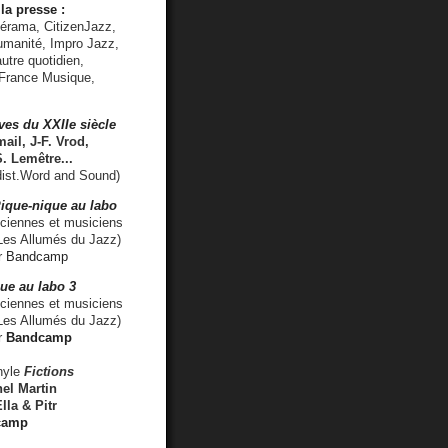
la presse :
lérama, CitizenJazz,
umanité, Impro Jazz,
utre quotidien,
 France Musique,
ves du XXIIe siècle
ail, J-F. Vrod,
S. Lemêtre
...
ist.Word and Sound)
ique-nique au labo
iennes et musiciens
es Allumés du Jazz)
r
Bandcamp
ue au labo 3
ciennes et musiciens
Les Allumés du Jazz)
r
Bandcamp
nyle
Fictions
el Martin
lla & Pitr
camp