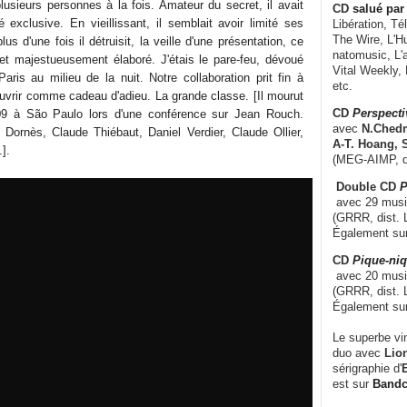
lusieurs personnes à la fois. Amateur du secret, il avait
CD
salué par 
 exclusive. En vieillissant, il semblait avoir limité ses
Libération, Té
The Wire, L'H
plus d'une fois il détruisit, la veille d'une présentation, ce
natomusic, L'a
 et majestueusement élaboré. J'étais le pare-feu, dévoué
Vital Weekly,
aris au milieu de la nuit. Notre collaboration prit fin à
etc.
ouvrir comme cadeau d'adieu. La grande classe. [Il mourut
CD
Perspecti
2009 à São Paulo lors d'une conférence sur Jean Rouch.
avec
N.Chedm
e Dornès, Claude Thiébaut, Daniel Verdier, Claude Ollier,
A-T. Hoang, 
].
(MEG-AIMP, d
Double CD
P
avec 29 music
(GRRR, dist. L
Également su
CD
Pique-niq
avec 20 musi
(GRRR, dist. 
Également su
Le superbe vi
duo avec
Lion
sérigraphie d'
E
est sur
Band