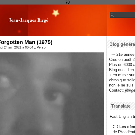
70
Jean-Jacques Birgé
rgotten Man (1975)
Blog général
di 24 juin 2021 à 00:04
::
Perso
--- 21e année 
Créé en août 2
Plus de 6000 ar
Blog quotidien f
+ en miroir su
chronique solida
non je ne suis 
Contact:
jjbirg
Translate
Fast English tr
CD
Les dém
de l'Académi