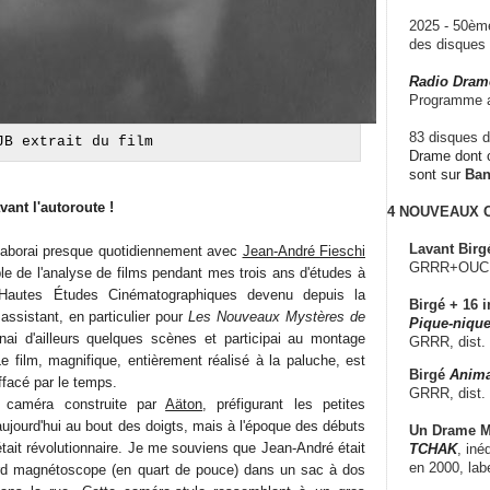
2025 - 50è
des disque
Radio Dram
Programme a
83 disques d
JB extrait du film
Drame dont c
sont sur
Ba
vant l'autoroute !
4 NOUVEAUX
Lavant Birg
laborai presque quotidiennement avec
Jean-André Fieschi
GRRR+OUCH!,
le de l'analyse de films pendant mes trois ans d'études à
es Hautes Études Cinématographiques devenu depuis la
Birgé + 16 i
assistant, en particulier pour
Les Nouveaux Mystères de
Pique-nique
nai d'ailleurs quelques scènes et participai au montage
GRRR, dist.
e film, magnifique, entièrement réalisé à la paluche, est
Birgé
Anima
facé par le temps.
GRRR, dist.
e caméra construite par
Aäton
, préfigurant les petites
aujourd'hui au bout des doigts, mais à l'époque des débuts
Un Drame Mu
'était révolutionnaire. Je me souviens que Jean-André était
TCHAK
, iné
en 2000, lab
ourd magnétoscope (en quart de pouce) dans un sac à dos