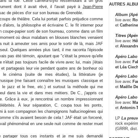
dans la rue. Cette caméra-stylo ressemblant à un gros
AUTRES ALBU
trument dont il avait rêvé, il l'avait payé à
Jean-Pierre
sac de pièces d'or sur son bureau de Grenoble.
Album (Apé
coups de théâtre. Cela lui portait parfois préjudice comme
live avec
Ro
et
Catherine
d'alors, la philosophe et écrivaine C. le fit interner pour
n coupe-papier sorti de son fourreau, comme dans un film
Titres (Apé
u moment où deux malabars en blouses blanches venaient
live avec
Hé
la nuit à ameuter ses amis pour le sortir de là, mais JAF
et
Alexandr
t seul. Quelques années plus tard, il me raconta l'épisode
ais pas été témoin, ajoutant que "c'était la preuve qu'elle
Apéro Labo
live avec
Fab
e n'était pas toujours facile de vivre avec lui, mais j'étais
et
Léa Ciech
e et partageais leur vie pendant quatre ans de bonheur où
 le cinéma (suite de mes études), la littérature (je
Apéro Labo 
musique (me faisant connaître les musiques classique et
live avec
Fa
et
Maëlle D
, le jazz et le free, etc.) et surtout la méthode qui me
seul dans la vie et dans mes métiers. De C., j'appris ce
Apéro Labo
se. Grâce à eux, je rencontrai un nombre impressionnant
live avec
Ma
ébrités. À leur séparation, C. coupa tous les ponts,
et
Antonin-T
urni à son compagnon les champignons hallucinogènes qui
Comme s'ils avaient besoin de cela ! JAF était un forcené,
LP
La preu
rock expérim
ravail phénoménal en une seule nuit comme de rester muet
(GRRR, dist
 de partager tous ces instants et je me suis demandé