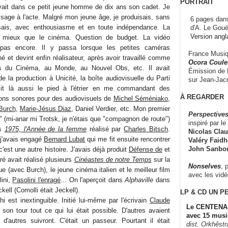
PORTRAIT
uvait dans ce petit jeune homme de dix ans son cadet. Je
age à l'acte. Malgré mon jeune âge, je produisais, sans
6 pages dans
isais, avec enthousiasme et en toute indépendance. La
d'A. Le Gouë
Version angl
t mieux que le cinéma. Question de budget. La vidéo
t pas encore. Il y passa lorsque les petites caméras
France Musiqu
é et devint enfin réalisateur, après avoir travaillé comme
Ocora Couleu
rs du Cinéma, au Monde, au Nouvel Obs, etc. Il avait
Émission de F
 la production à Unicité, la boîte audiovisuelle du Parti
sur Jean-Jacq
t là aussi le pied à l'étrier en me commandant des
À REGARDER
ions sonores pour des audiovisuels de
Michel Séméniako
,
Burch
,
Marie-Jésus Diaz
, Daniel Verdier, etc. Mon premier
Perspectives
n" (mi-anar mi Trotsk, je n'étais que "compagnon de route")
inspiré par le 
rs
1975, l'Année de la femme
réalisé par
Charles Bitsch
.
Nicolas Claus
j'avais engagé
Bernard Lubat
qui me fit ensuite rencontrer
Valéry Faidhe
John Sanbo
c'est une autre histoire. J'avais déjà produit
Défense de
et
ré avait réalisé plusieurs
Cinéastes de notre Temps
sur la
Nonselves
, 
 (avec Burch), le jeune cinéma italien et le meilleur film
avec les vid
lini,
Pasolini l'enragé
... On l'aperçoit dans
Alphaville
dans
kell (Comolli était Jeckell).
LP & CD
UN P
 est inextinguible. Initié lui-même par l'écrivain
Claude
Le CENTENAI
 son tour tout ce qui lui était possible. D'autres avaient
avec 15 musi
d'autres suivront. C'était un passeur. Pourtant il était
dist. Orkhêst