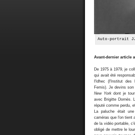
Auto-portrait J
Avant-dernier article a
De 1975 à 1979, je col
qui avait été responsab
l'Idhec (l'Institut d
Femis). Je devins son 
New York
dont je tour
avec Brigitte Dornès. L
réputé comme perdu, ef
La paluche était un
caméras que l'on tient 
de la vidéo portable, c
obligé de mettre le l