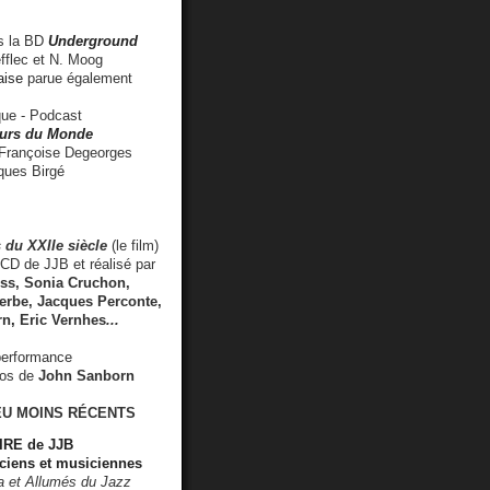
 la BD
Underground
fflec et N. Moog
aise
parue également
e - Podcast
rs du Monde
rançoise Degeorges
ues Birgé
 du XXIIe siècle
(le film)
CD de JJB et réalisé par
s, Sonia Cruchon,
rbe, Jacques Perconte,
rn
,
Eric Vernhes
...
performance
éos de
John Sanborn
EU MOINS RÉCENTS
RE de JJB
ciens et musiciennes
ra et Allumés du Jazz