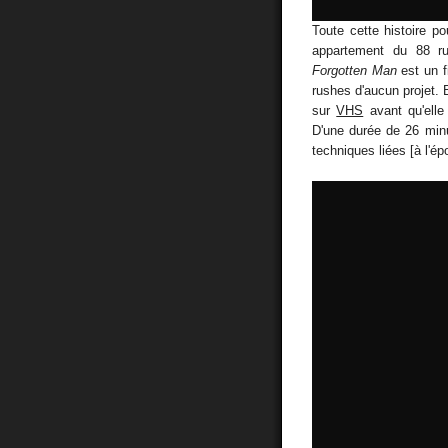
Toute cette histoire p
appartement du 88 ru
Forgotten Man
est un f
rushes d'aucun projet. 
sur
VHS
avant qu'elle
D'une durée de 26 minu
techniques liées [à l'é