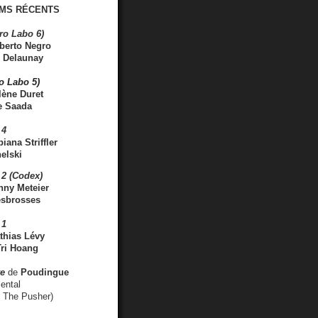
MS RÉCENTS
ro Labo 6)
berto Negro
 Delaunay
ro Labo 5)
lène Duret
e Saada
 4
iana Striffler
elski
2 (Codex)
nny Meteier
esbrosses
 1
thias Lévy
ri Hoang
ve
de
Poudingue
ental
. The Pusher)