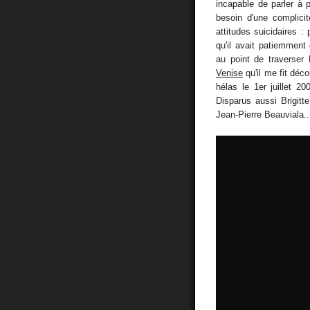
incapable de parler à p
besoin d'une complicité
attitudes suicidaires : 
qu'il avait patiemment
au point de traverser P
Venise
qu'il me fit déc
hélas le 1er juillet 
Disparus aussi Brigitt
Jean-Pierre Beauviala...