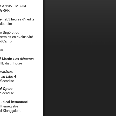
me ANNIVERSAIRE
s GRRR
e :
203 heures d'inédits
léatoire
e Birgé et du
ertains en exclusivité
ndCamp
CD
é
Martin
Les déments
 dist. Inouïe
nvité/e/s
 au labo 4
 Socadisc
l Opera
 Socadisc
sical Instantané
dit enregistré
el Klanggalerie