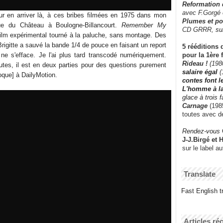
Reformation
avec F.Gorgé
our en arriver là, à ces bribes filmées en 1975 dans mon
Plumes et po
e du Château à Boulogne-Billancourt.
Remember My
CD GRRR,
su
ilm expérimental tourné à la paluche, sans montage. Des
Brigitte a sauvé la bande 1/4 de pouce en faisant un report
5 rééditions 
pour la 1ère 
 ne s'efface. Je l'ai plus tard transcodé numériquement.
Rideau !
(198
tes, il est en deux parties pour des questions purement
salaire égal
(
poque] à DailyMotion.
contes font 
L'homme à l
glace à trois 
Carnage
(1985
toutes avec d
Rendez-vous
J-J.Birgé et 
sur le label a
Translate
Fast English tr
Articles ré