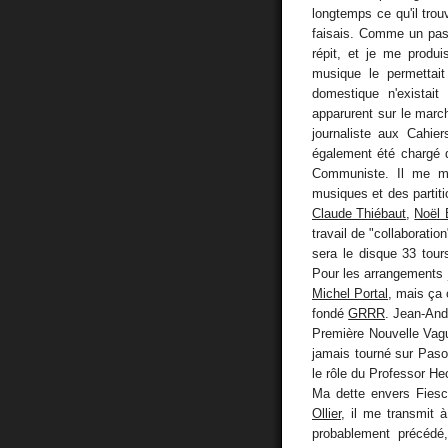
longtemps ce qu'il tro
faisais. Comme un pass
répit, et je me produ
musique le permettai
domestique n'existai
apparurent sur le march
journaliste aux Cahie
également été chargé de
Communiste. Il me mi
musiques et des partit
Claude Thiébaut
,
Noël 
travail de "collaboratio
sera le disque 33 tou
Pour les arrangements 
Michel Portal
, mais ça 
fondé
GRRR
. Jean-And
Première Nouvelle Vague
jamais tourné sur Paso
le rôle du Professor Hec
Ma dette envers Fieschi
Ollier
, il me transmit à
probablement précédé, 