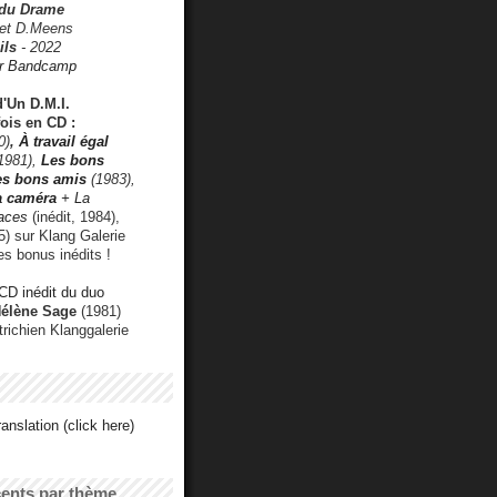
 du Drame
 et D.Meens
ils
- 2022
r Bandcamp
d'Un D.M.I.
fois en CD :
0)
,
À travail égal
1981),
Les bons
les bons amis
(1983),
a caméra
+ La
faces
(inédit, 1984),
) sur Klang Galerie
es bonus inédits !
CD inédit du duo
Hélène Sage
(1981)
utrichien Klanggalerie
anslation (click here)
cents par thème