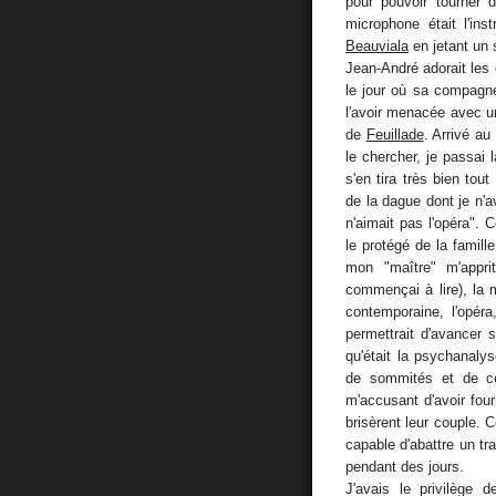
pour pouvoir tourner 
microphone était l'ins
Beauviala
en jetant un 
Jean-André adorait les 
le jour où sa compagne 
l'avoir menacée avec u
de
Feuillade
. Arrivé a
le chercher, je passai 
s'en tira très bien tou
de la dague dont je n'av
n'aimait pas l'opéra". C
le protégé de la famill
mon "maître" m'apprit
commençai à lire), la 
contemporaine, l'opéra
permettrait d'avancer 
qu'était la psychanaly
de sommités et de cél
m'accusant d'avoir fo
brisèrent leur couple. 
capable d'abattre un t
pendant des jours.
J'avais le privilège