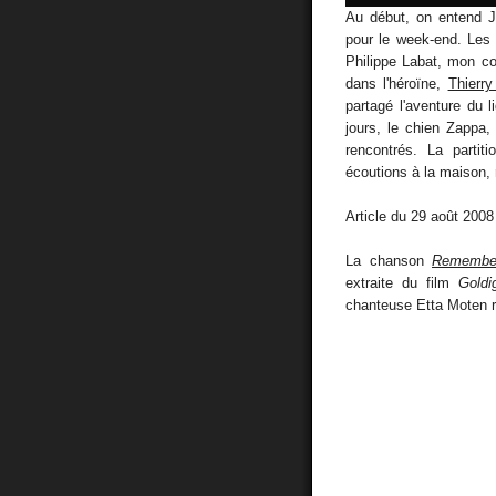
Au début, on entend J
pour le week-end. Les 
Philippe Labat, mon co
dans l'héroïne,
Thierr
partagé l'aventure du 
jours, le chien Zappa, 
rencontrés. La parti
écoutions à la maison, 
Article du 29 août 2008
La chanson
Remembe
extraite du film
Goldi
chanteuse Etta Moten r