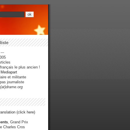
iste
---
005
ticles
rançais le plus ancien !
r Mediapart
ire et militante
pas journaliste
e(at)drame.org
anslation (click here)
ents
, Grand Prix
e Charles Cros