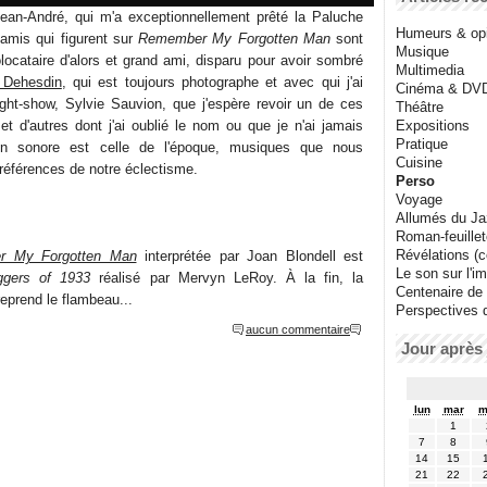
ean-André, qui m'a exceptionnellement prêté la Paluche
Humeurs & op
amis qui figurent sur
Remember My Forgotten Man
sont
Musique
locataire d'alors et grand ami, disparu pour avoir sombré
Multimedia
y Dehesdin
, qui est toujours photographe et avec qui j'ai
Cinéma & DV
light-show, Sylvie Sauvion, que j'espère revoir un de ces
Théâtre
Expositions
et d'autres dont j'ai oublié le nom ou que je n'ai jamais
Pratique
tion sonore est celle de l'époque, musiques que nous
Cuisine
références de notre éclectisme.
Perso
Voyage
Allumés du J
Roman-feuille
Révélations (co
r My Forgotten Man
interprétée par Joan Blondell est
Le son sur l'i
ggers of 1933
réalisé par Mervyn LeRoy. À la fin, la
Centenaire de
eprend le flambeau...
Perspectives 
aucun commentaire
Jour après 
lun
mar
m
1
7
8
14
15
21
22