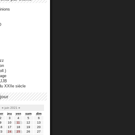
inions
D
azz
ton
ll.)
mage
 JJB
du XXIIe siècle
jour
«
juin 2021
»
er
jeu
ven
sam
dim
2
3
4
5
6
9
10
11
12
13
16
17
18
19
20
23
24
25
26
27